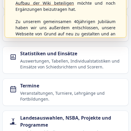
Baseball, Softball und Baseball5.
Aufbau der Wiki beteiligen
möchte und noch
Ergänzungen beizutragen hat.
Spielbetrieb
Zu unserem gemeinsamen 40jährigen Jubiläum
haben wir uns außerdem entschlossen, unsere
Ligen, Spielpläne, Statistiken und Informationen
Webseite von Grund auf neu zu gestalten und an
zum laufenden Spielbetrieb.
moderne Technik und Methodiken anzupassen.
Dabei wurden die Nutzernamen und Kennworte
mit den Berechtigungen von der alten Homepage
Statistiken und Einsätze
hierher kopiert und sollten weiterhin
Auswertungen, Tabellen, Individualstatistiken und
uneingeschränkt genutzt werden können.
Einsätze von Schiedsrichtern und Scorern.
Wenn es von eurer Seite aus noch Wünsche oder
Anregungen geben sollte, könnt ihr uns diese
gerne an die Verbandsadresse
info@shbvnet.de
Termine
schicken.
Veranstaltungen, Turniere, Lehrgänge und
Fortbildungen.
Landesauswahlen, NSBA, Projekte und
Programme