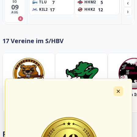
‹
7
5
SO
TLU
HHM2
HH
09
17
12
›
KIL2
HHK2
HH
AUG
4
17 Vereine im S/HBV
×
Bargenstedt
Elmshorn Alligators
Fehmarn I
Beavers
Portalbereiche