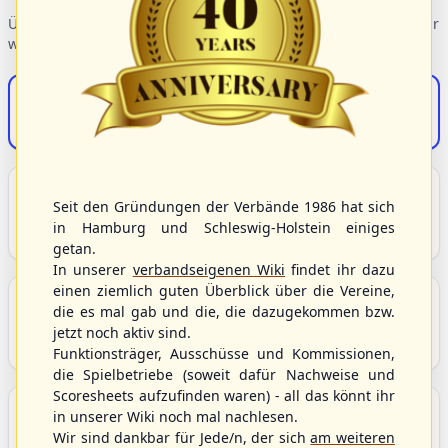
Übersicht der Verbandsbereiche – wählen Sie einen Einstieg für
weiterführende Informationen.
S/HBV-Shop
Der Onlineshop des S/HBV
Unser Sport
Seit den Gründungen der Verbände 1986 hat sich
Grundlagen und Hintergründe zu Baseball, Softball
in Hamburg und Schleswig-Holstein einiges
und Baseball5.
getan.
In unserer
verbandseigenen Wiki
findet ihr dazu
einen ziemlich guten Überblick über die Vereine,
Berichte und Neuigkeiten
die es mal gab und die, die dazugekommen bzw.
Aktuelle Meldungen, Berichte und Nachrichten aus
jetzt noch aktiv sind.
dem S/HBV, Deutschland und der Welt.
Funktionsträger, Ausschüsse und Kommissionen,
die Spielbetriebe (soweit dafür Nachweise und
Scoresheets aufzufinden waren) - all das könnt ihr
Aktuelle und anstehende Livestreams
in unserer Wiki noch mal nachlesen.
Übersicht aller aktuell angebotenen Livestreams für
Wir sind dankbar für Jede/n, der sich
am weiteren