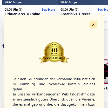
WBSC Europe
WBSC Europe
08:00 Uhr
(€)
08:00 Uhr
(€)
Box-Score
Box-Sco
Lithuania vs. Ukraine
Croatia vs. Greece
U-23 Baseball European
U-23 Baseball European
Championship B Pool 2026 - Group
Championship B Pool 2026 - Group
×
Germany
Spain
17 Vereine im S/HBV
Seit den Gründungen der Verbände 1986 hat sich
in Hamburg und Schleswig-Holstein einiges
Bargenstedt
Elmshorn Alligators
Fehmarn I
getan.
Beavers
In unserer
verbandseigenen Wiki
findet ihr dazu
einen ziemlich guten Überblick über die Vereine,
die es mal gab und die, die dazugekommen bzw.