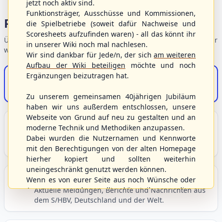
jetzt noch aktiv sind.
Funktionsträger, Ausschüsse und Kommissionen,
Portalbereiche
die Spielbetriebe (soweit dafür Nachweise und
Scoresheets aufzufinden waren) - all das könnt ihr
Übersicht der Verbandsbereiche – wählen Sie einen Einstieg für
in unserer Wiki noch mal nachlesen.
weiterführende Informationen.
Wir sind dankbar für Jede/n, der sich
am weiteren
Aufbau der Wiki beteiligen
möchte und noch
Ergänzungen beizutragen hat.
S/HBV-Shop
Der Onlineshop des S/HBV
Zu unserem gemeinsamen 40jährigen Jubiläum
haben wir uns außerdem entschlossen, unsere
Webseite von Grund auf neu zu gestalten und an
Unser Sport
moderne Technik und Methodiken anzupassen.
Grundlagen und Hintergründe zu Baseball, Softball
Dabei wurden die Nutzernamen und Kennworte
und Baseball5.
mit den Berechtigungen von der alten Homepage
hierher kopiert und sollten weiterhin
uneingeschränkt genutzt werden können.
Berichte und Neuigkeiten
Wenn es von eurer Seite aus noch Wünsche oder
Anregungen geben sollte, könnt ihr uns diese
Aktuelle Meldungen, Berichte und Nachrichten aus
dem S/HBV, Deutschland und der Welt.
gerne an die Verbandsadresse
info@shbvnet.de
schicken.