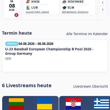
‹
SA
HHS4
HSV/HHK3
HD
08
›
LUB
ELM
GB
AUG
Lizards Field, Lübeck
EBE-Ballpark, Elmshorn
Sportplatz
8
Termin heute
Alle Termine im Kalender
04.08.2026 – 08.08.2026
WBSC
U-23 Baseball European Championship B Pool 2026 -
Group Germany
GER
6 Livestreams heute
Livestream Übersicht