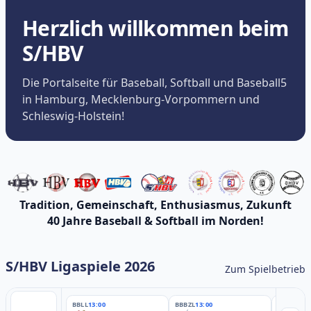
Herzlich willkommen beim
S/HBV
Die Portalseite für Baseball, Softball und Baseball5
in Hamburg, Mecklenburg-Vorpommern und
Schleswig-Holstein!
Tradition, Gemeinschaft, Enthusiasmus, Zukunft
40 Jahre Baseball & Softball im Norden!
S/HBV Ligaspiele 2026
Zum Spielbetrieb
BBLL
13:00
BBBZL
13:00
BBBZL
13: