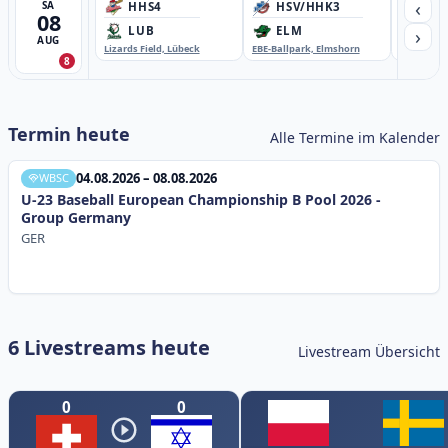
‹
SA
HHS4
HSV/HHK3
HD
08
›
LUB
ELM
GB
AUG
Lizards Field, Lübeck
EBE-Ballpark, Elmshorn
Sportplatz
8
Termin heute
Alle Termine im Kalender
04.08.2026 – 08.08.2026
WBSC
U-23 Baseball European Championship B Pool 2026 -
Group Germany
GER
6 Livestreams heute
Livestream Übersicht
0
0