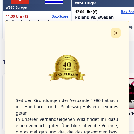
WBSC Europe
WBSC Europe
12:00 Uhr
(€)
Box-Sco
11:30 Uhr
(€)
Box-Score
Poland vs. Sweden
Switzerland vs. Israel
U-23 Baseball European
U-23 Baseball European
Championship B Pool 2026 - Group
×
Championship B Pool 2026 - Group
Germany
Spain
17 Vereine im S/HBV
Seit den Gründungen der Verbände 1986 hat sich
in Hamburg und Schleswig-Holstein einiges
getan.
Bargenstedt
Elmshorn Alligators
Fehmarn I
Beavers
In unserer
verbandseigenen Wiki
findet ihr dazu
einen ziemlich guten Überblick über die Vereine,
die es mal gab und die, die dazugekommen bzw.