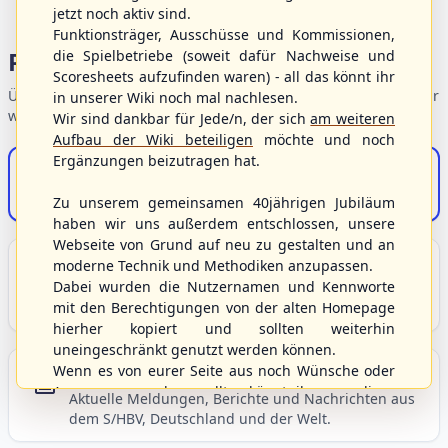
jetzt noch aktiv sind.
Funktionsträger, Ausschüsse und Kommissionen,
Portalbereiche
die Spielbetriebe (soweit dafür Nachweise und
Scoresheets aufzufinden waren) - all das könnt ihr
Übersicht der Verbandsbereiche – wählen Sie einen Einstieg für
in unserer Wiki noch mal nachlesen.
weiterführende Informationen.
Wir sind dankbar für Jede/n, der sich
am weiteren
Aufbau der Wiki beteiligen
möchte und noch
Ergänzungen beizutragen hat.
S/HBV-Shop
Der Onlineshop des S/HBV
Zu unserem gemeinsamen 40jährigen Jubiläum
haben wir uns außerdem entschlossen, unsere
Webseite von Grund auf neu zu gestalten und an
Unser Sport
moderne Technik und Methodiken anzupassen.
Dabei wurden die Nutzernamen und Kennworte
Grundlagen und Hintergründe zu Baseball, Softball
mit den Berechtigungen von der alten Homepage
und Baseball5.
hierher kopiert und sollten weiterhin
uneingeschränkt genutzt werden können.
Wenn es von eurer Seite aus noch Wünsche oder
Berichte und Neuigkeiten
Anregungen geben sollte, könnt ihr uns diese
Aktuelle Meldungen, Berichte und Nachrichten aus
gerne an die Verbandsadresse
info@shbvnet.de
dem S/HBV, Deutschland und der Welt.
schicken.