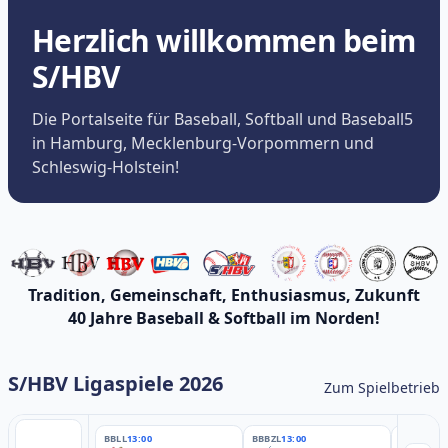
Herzlich willkommen beim
S/HBV
Die Portalseite für Baseball, Softball und Baseball5
in Hamburg, Mecklenburg-Vorpommern und
Schleswig-Holstein!
Tradition, Gemeinschaft, Enthusiasmus, Zukunft
40 Jahre Baseball & Softball im Norden!
S/HBV Ligaspiele 2026
Zum Spielbetrieb
BBLL
13:00
BBBZL
13:00
BBBZL
13: