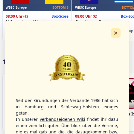
WBSC Europe
WBSC Europe
BOTTOM 3
BOTTOM
08:00 Uhr
(€)
08:00 Uhr
(€)
Box-Score
Box-Sco
Lithuania vs. Ukraine
Croatia vs. Greece
U-23 Baseball European
U-23 Baseball European
×
Championship B Pool 2026 - Group
Championship B Pool 2026 - Group
Germany
Spain
17 Vereine im S/HBV
Seit den Gründungen der Verbände 1986 hat sich
in Hamburg und Schleswig-Holstein einiges
getan.
Bargenstedt
Elmshorn Alligators
Fehmarn I
Beavers
In unserer
verbandseigenen Wiki
findet ihr dazu
einen ziemlich guten Überblick über die Vereine,
die es mal gab und die, die dazugekommen bzw.