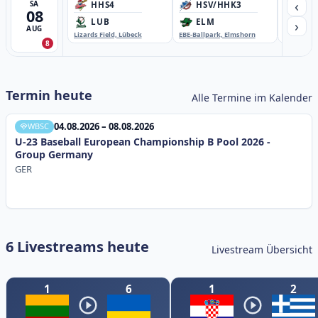
‹
SA
HHS4
HSV/HHK3
HD
08
›
LUB
ELM
GB
AUG
Lizards Field, Lübeck
EBE-Ballpark, Elmshorn
Sportplatz
8
Termin heute
Alle Termine im Kalender
04.08.2026 – 08.08.2026
WBSC
U-23 Baseball European Championship B Pool 2026 -
Group Germany
GER
6 Livestreams heute
Livestream Übersicht
1
6
1
2