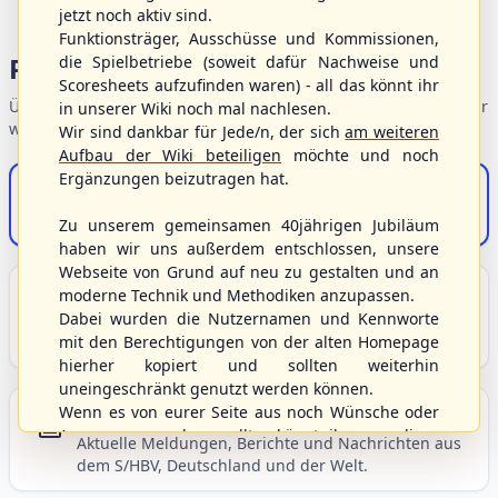
jetzt noch aktiv sind.
Funktionsträger, Ausschüsse und Kommissionen,
Portalbereiche
die Spielbetriebe (soweit dafür Nachweise und
Scoresheets aufzufinden waren) - all das könnt ihr
Übersicht der Verbandsbereiche – wählen Sie einen Einstieg für
in unserer Wiki noch mal nachlesen.
weiterführende Informationen.
Wir sind dankbar für Jede/n, der sich
am weiteren
Aufbau der Wiki beteiligen
möchte und noch
Ergänzungen beizutragen hat.
S/HBV-Shop
Der Onlineshop des S/HBV
Zu unserem gemeinsamen 40jährigen Jubiläum
haben wir uns außerdem entschlossen, unsere
Webseite von Grund auf neu zu gestalten und an
Unser Sport
moderne Technik und Methodiken anzupassen.
Dabei wurden die Nutzernamen und Kennworte
Grundlagen und Hintergründe zu Baseball, Softball
mit den Berechtigungen von der alten Homepage
und Baseball5.
hierher kopiert und sollten weiterhin
uneingeschränkt genutzt werden können.
Wenn es von eurer Seite aus noch Wünsche oder
Berichte und Neuigkeiten
Anregungen geben sollte, könnt ihr uns diese
Aktuelle Meldungen, Berichte und Nachrichten aus
gerne an die Verbandsadresse
info@shbvnet.de
dem S/HBV, Deutschland und der Welt.
schicken.