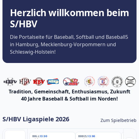
Herzlich willkommen beim
S/HBV
Die Portalseite für Baseball, Softball und Baseball5
in Hamburg, Mecklenburg-Vorpommern und
Schleswig-Holstein!
Tradition, Gemeinschaft, Enthusiasmus, Zukunft
40 Jahre Baseball & Softball im Norden!
S/HBV Ligaspiele 2026
Zum Spielbetrieb
BBLL
13:00
BBBZL
13:00
BBBZL
13: