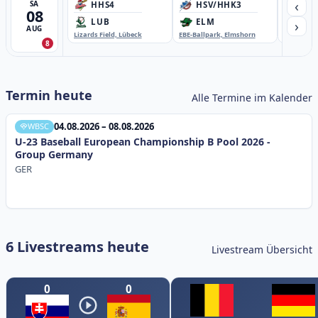
‹
SA
HHS4
HSV/HHK3
HD
08
›
LUB
ELM
GB
AUG
Lizards Field, Lübeck
EBE-Ballpark, Elmshorn
Sportplatz
8
Termin heute
Alle Termine im Kalender
04.08.2026 – 08.08.2026
WBSC
U-23 Baseball European Championship B Pool 2026 -
Group Germany
GER
6 Livestreams heute
Livestream Übersicht
0
0