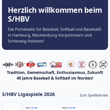
Herzlich willkommen beim
S/HBV
Die Portalseite für Baseball, Softball und Baseball5
in Hamburg, Mecklenburg-Vorpommern und
Schleswig-Holstein!
Tradition, Gemeinschaft, Enthusiasmus, Zukunft
40 Jahre Baseball & Softball im Norden!
S/HBV Ligaspiele 2026
Zum Spielbetrieb
BBLL
13:00
BBBZL
13:00
BBBZL
13: