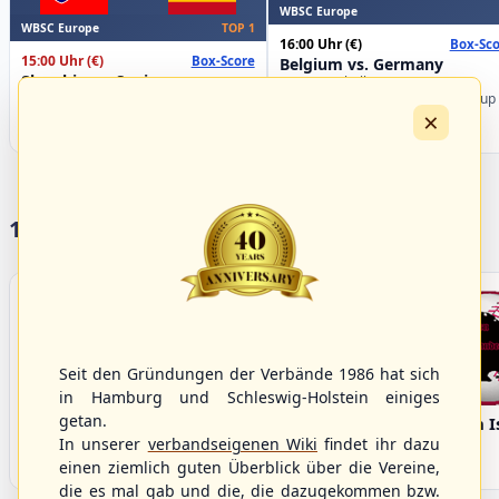
WBSC Europe
WBSC Europe
TOP 1
16:00 Uhr
(€)
Box-Sco
15:00 Uhr
(€)
Box-Score
Belgium vs. Germany
Slovakia vs. Spain
U-23 Baseball European
U-23 Baseball European
Championship B Pool 2026 - Group
×
Championship B Pool 2026 - Group
Germany
Spain
17 Vereine im S/HBV
Seit den Gründungen der Verbände 1986 hat sich
in Hamburg und Schleswig-Holstein einiges
getan.
Bargenstedt
Elmshorn Alligators
Fehmarn I
Beavers
In unserer
verbandseigenen Wiki
findet ihr dazu
einen ziemlich guten Überblick über die Vereine,
die es mal gab und die, die dazugekommen bzw.