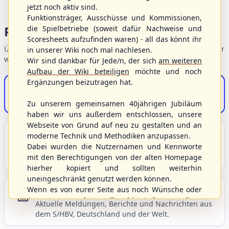
jetzt noch aktiv sind.
Funktionsträger, Ausschüsse und Kommissionen,
Portalbereiche
die Spielbetriebe (soweit dafür Nachweise und
Scoresheets aufzufinden waren) - all das könnt ihr
Übersicht der Verbandsbereiche – wählen Sie einen Einstieg für
in unserer Wiki noch mal nachlesen.
weiterführende Informationen.
Wir sind dankbar für Jede/n, der sich
am weiteren
Aufbau der Wiki beteiligen
möchte und noch
Ergänzungen beizutragen hat.
S/HBV-Shop
Der Onlineshop des S/HBV
Zu unserem gemeinsamen 40jährigen Jubiläum
haben wir uns außerdem entschlossen, unsere
Webseite von Grund auf neu zu gestalten und an
Unser Sport
moderne Technik und Methodiken anzupassen.
Dabei wurden die Nutzernamen und Kennworte
Grundlagen und Hintergründe zu Baseball, Softball
mit den Berechtigungen von der alten Homepage
und Baseball5.
hierher kopiert und sollten weiterhin
uneingeschränkt genutzt werden können.
Wenn es von eurer Seite aus noch Wünsche oder
Berichte und Neuigkeiten
Anregungen geben sollte, könnt ihr uns diese
Aktuelle Meldungen, Berichte und Nachrichten aus
gerne an die Verbandsadresse
info@shbvnet.de
dem S/HBV, Deutschland und der Welt.
schicken.