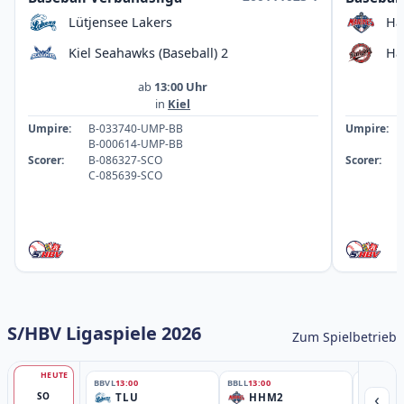
Lütjensee Lakers
Ha
Kiel Seahawks (Baseball) 2
Ha
ab
13:00 Uhr
in
Kiel
Umpire:
B-033740-UMP-BB
Umpire:
B-000614-UMP-BB
Scorer:
B-086327-SCO
Scorer:
C-085639-SCO
S/HBV Ligaspiele 2026
Zum Spielbetrieb
HEUTE
BBVL
13:00
BBLL
13:00
BBLL
15:30
‹
SO
TLU
HHM2
HH