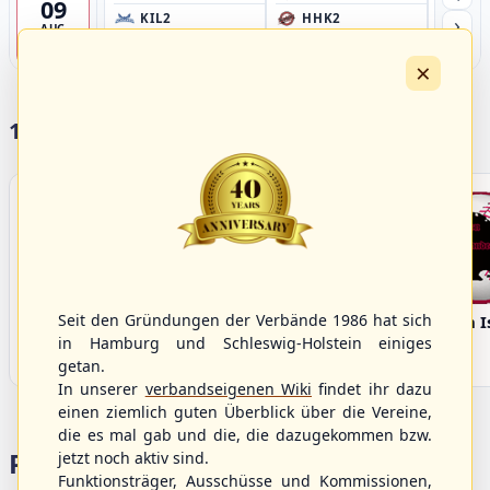
09
›
KIL2
HHK2
HH
AUG
Förde Ballpark (Kilia-Sportplätze), Kiel
Ballpark Langenhorst, Hamburg
Ballpark 
4
×
17 Vereine im S/HBV
Seit den Gründungen der Verbände 1986 hat sich
Bargenstedt
Elmshorn Alligators
Fehmarn I
Beavers
in Hamburg und Schleswig-Holstein einiges
getan.
In unserer
verbandseigenen Wiki
findet ihr dazu
einen ziemlich guten Überblick über die Vereine,
die es mal gab und die, die dazugekommen bzw.
Portalbereiche
jetzt noch aktiv sind.
Funktionsträger, Ausschüsse und Kommissionen,