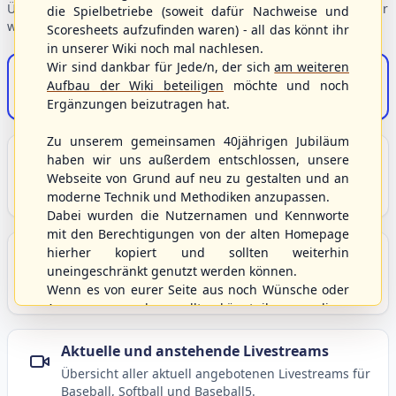
Übersicht der Verbandsbereiche – wählen Sie einen Einstieg für
die Spielbetriebe (soweit dafür Nachweise und
weiterführende Informationen.
Scoresheets aufzufinden waren) - all das könnt ihr
in unserer Wiki noch mal nachlesen.
Wir sind dankbar für Jede/n, der sich
am weiteren
S/HBV-Shop
Aufbau der Wiki beteiligen
möchte und noch
Der Onlineshop des S/HBV
Ergänzungen beizutragen hat.
Zu unserem gemeinsamen 40jährigen Jubiläum
Unser Sport
haben wir uns außerdem entschlossen, unsere
Webseite von Grund auf neu zu gestalten und an
Grundlagen und Hintergründe zu Baseball, Softball
moderne Technik und Methodiken anzupassen.
und Baseball5.
Dabei wurden die Nutzernamen und Kennworte
mit den Berechtigungen von der alten Homepage
hierher kopiert und sollten weiterhin
Berichte und Neuigkeiten
uneingeschränkt genutzt werden können.
Aktuelle Meldungen, Berichte und Nachrichten aus
Wenn es von eurer Seite aus noch Wünsche oder
dem S/HBV, Deutschland und der Welt.
Anregungen geben sollte, könnt ihr uns diese
gerne an die Verbandsadresse
info@shbvnet.de
schicken.
Aktuelle und anstehende Livestreams
Übersicht aller aktuell angebotenen Livestreams für
Baseball, Softball und Baseball5.