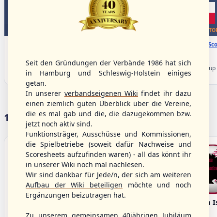
WBSC Europe
WBSC Europe
TOP 4
TO
11:30 Uhr
(€)
12:00 Uhr
(€)
Box-Score
Box-Sco
Slovakia vs. Switzerland
Belgium vs. Poland
U-23 Baseball European
U-23 Baseball European
Seit den Gründungen der Verbände 1986 hat sich
Championship B Pool 2026 - Group
Championship B Pool 2026 - Group
in Hamburg und Schleswig-Holstein einiges
Spain
Germany
getan.
In unserer
verbandseigenen Wiki
findet ihr dazu
einen ziemlich guten Überblick über die Vereine,
die es mal gab und die, die dazugekommen bzw.
17 Vereine im S/HBV
jetzt noch aktiv sind.
Funktionsträger, Ausschüsse und Kommissionen,
die Spielbetriebe (soweit dafür Nachweise und
Scoresheets aufzufinden waren) - all das könnt ihr
in unserer Wiki noch mal nachlesen.
Wir sind dankbar für Jede/n, der sich
am weiteren
Aufbau der Wiki beteiligen
möchte und noch
Ergänzungen beizutragen hat.
Bargenstedt
Elmshorn Alligators
Fehmarn I
Beavers
Zu unserem gemeinsamen 40jährigen Jubiläum