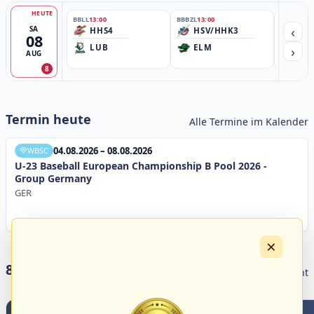
HEUTE
BBLL
13:00
BBBZL
13:00
BBBZL
13:
‹
SA
HHS4
HSV/HHK3
HD
08
›
LUB
ELM
GB
AUG
8
Termin heute
Alle Termine im Kalender
04.08.2026 – 08.08.2026
WBSC
U-23 Baseball European Championship B Pool 2026 -
Group Germany
GER
×
8 Livestreams heute
Livestream Übersicht
1
0
2
1