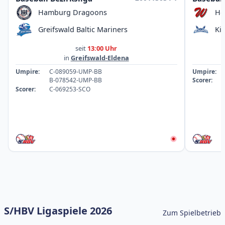
Hamburg Dragoons
Ho
Greifswald Baltic Mariners
Ki
seit
13:00 Uhr
in
Greifswald-Eldena
Umpire:
C-089059-UMP-BB
Umpire:
B-078542-UMP-BB
Scorer:
Scorer:
C-069253-SCO
S/HBV Ligaspiele 2026
Zum Spielbetrieb