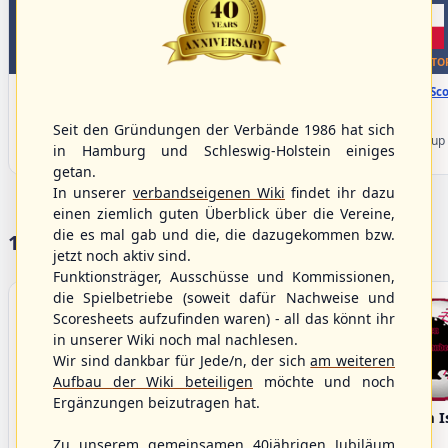
WBSC Europe
WBSC Europe
BOTTOM 1
TO
11:30 Uhr
(€)
12:00 Uhr
(€)
Box-Score
Box-Sco
Slovakia vs. Switzerland
Belgium vs. Poland
U-23 Baseball European
U-23 Baseball European
Seit den Gründungen der Verbände 1986 hat sich
Championship B Pool 2026 - Group
Championship B Pool 2026 - Group
in Hamburg und Schleswig-Holstein einiges
Spain
Germany
getan.
In unserer
verbandseigenen Wiki
findet ihr dazu
einen ziemlich guten Überblick über die Vereine,
die es mal gab und die, die dazugekommen bzw.
17 Vereine im S/HBV
jetzt noch aktiv sind.
Funktionsträger, Ausschüsse und Kommissionen,
die Spielbetriebe (soweit dafür Nachweise und
Scoresheets aufzufinden waren) - all das könnt ihr
in unserer Wiki noch mal nachlesen.
Wir sind dankbar für Jede/n, der sich
am weiteren
Aufbau der Wiki beteiligen
möchte und noch
Ergänzungen beizutragen hat.
Bargenstedt
Elmshorn Alligators
Fehmarn I
Beavers
Zu unserem gemeinsamen 40jährigen Jubiläum