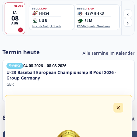
HEUTE
BBLL
13:00
BBBZL
13:00
BBBZL
13:
‹
SA
HHS4
HSV/HHK3
HD
08
›
LUB
ELM
GB
AUG
Lizards Field, Lübeck
EBE-Ballpark, Elmshorn
Sportplatz
8
Termin heute
Alle Termine im Kalender
04.08.2026 – 08.08.2026
WBSC
U-23 Baseball European Championship B Pool 2026 -
Group Germany
GER
×
8 Livestreams heute
Livestream Übersicht
0
0
0
0