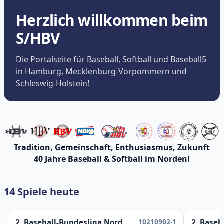
Herzlich willkommen beim
S/HBV
Die Portalseite für Baseball, Softball und Baseball5
in Hamburg, Mecklenburg-Vorpommern und
Schleswig-Holstein!
Tradition, Gemeinschaft, Enthusiasmus, Zukunft
40 Jahre Baseball & Softball im Norden!
14 Spiele heute
10210902-1
2. Baseball-Bundesliga Nord
2. Baseb