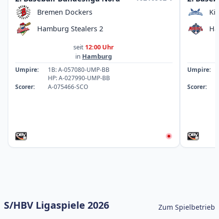
Bremen Dockers
Ki
Hamburg Stealers 2
Ha
seit
12:00 Uhr
in
Hamburg
Umpire:
1B: A-057080-UMP-BB
Umpire:
HP: A-027990-UMP-BB
Scorer:
A-075466-SCO
Scorer:
S/HBV Ligaspiele 2026
Zum Spielbetrieb