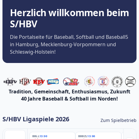
Herzlich willkommen beim
S/HBV
Die Portalseite für Baseball, Softball und Baseball5
in Hamburg, Mecklenburg-Vorpommern und
Schleswig-Holstein!
Tradition, Gemeinschaft, Enthusiasmus, Zukunft
40 Jahre Baseball & Softball im Norden!
S/HBV Ligaspiele 2026
Zum Spielbetrieb
BBLL
13:00
BBBZL
13:00
BBBZL
13: