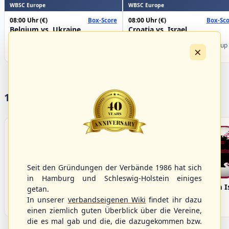
WBSC Europe
WBSC Europe
08:00 Uhr
(€)
08:00 Uhr
(€)
Box-Score
Box-Sco
Belgium vs. Ukraine
Croatia vs. Israel
U-23 Baseball European
U-23 Baseball European
Championship B Pool 2026 - Group
Championship B Pool 2026 - Group
×
Germany
Spain
17 Vereine im S/HBV
Seit den Gründungen der Verbände 1986 hat sich
in Hamburg und Schleswig-Holstein einiges
Bargenstedt
Elmshorn Alligators
Fehmarn I
getan.
Beavers
In unserer
verbandseigenen Wiki
findet ihr dazu
einen ziemlich guten Überblick über die Vereine,
die es mal gab und die, die dazugekommen bzw.