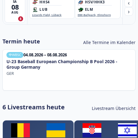
‹
SA
HHS4
HSV/HHK3
HD
08
›
LUB
ELM
GB
AUG
Lizards Field, Lübeck
EBE-Ballpark, Elmshorn
Sportplatz
8
Termin heute
Alle Termine im Kalender
04.08.2026 – 08.08.2026
WBSC
U-23 Baseball European Championship B Pool 2026 -
Group Germany
GER
6 Livestreams heute
Livestream Übersicht