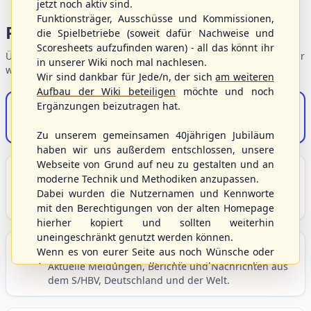
jetzt noch aktiv sind.
Funktionsträger, Ausschüsse und Kommissionen,
Portalbereiche
die Spielbetriebe (soweit dafür Nachweise und
Scoresheets aufzufinden waren) - all das könnt ihr
Übersicht der Verbandsbereiche – wählen Sie einen Einstieg für
in unserer Wiki noch mal nachlesen.
weiterführende Informationen.
Wir sind dankbar für Jede/n, der sich
am weiteren
Aufbau der Wiki beteiligen
möchte und noch
Ergänzungen beizutragen hat.
S/HBV-Shop
Der Onlineshop des S/HBV
Zu unserem gemeinsamen 40jährigen Jubiläum
haben wir uns außerdem entschlossen, unsere
Webseite von Grund auf neu zu gestalten und an
Unser Sport
moderne Technik und Methodiken anzupassen.
Grundlagen und Hintergründe zu Baseball, Softball
Dabei wurden die Nutzernamen und Kennworte
und Baseball5.
mit den Berechtigungen von der alten Homepage
hierher kopiert und sollten weiterhin
uneingeschränkt genutzt werden können.
Berichte und Neuigkeiten
Wenn es von eurer Seite aus noch Wünsche oder
Anregungen geben sollte, könnt ihr uns diese
Aktuelle Meldungen, Berichte und Nachrichten aus
dem S/HBV, Deutschland und der Welt.
gerne an die Verbandsadresse
info@shbvnet.de
schicken.