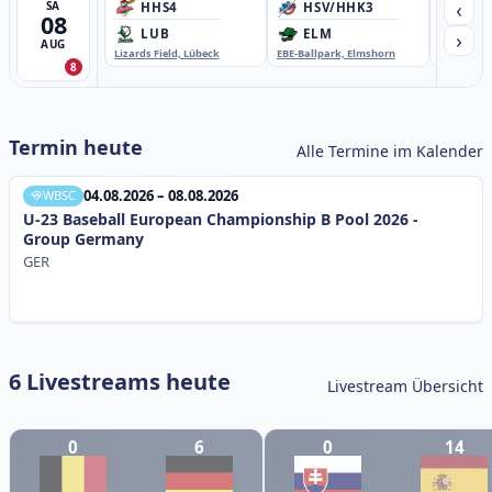
‹
SA
HHS4
HSV/HHK3
HD
08
›
LUB
ELM
GB
AUG
Lizards Field, Lübeck
EBE-Ballpark, Elmshorn
Sportplatz
8
Termin heute
Alle Termine im Kalender
04.08.2026 – 08.08.2026
WBSC
U-23 Baseball European Championship B Pool 2026 -
Group Germany
GER
6 Livestreams heute
Livestream Übersicht
0
6
0
14