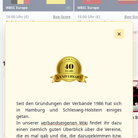
WBSC Europe
WBSC Europe
(F)
16:00 Uhr
(€)
15:00 Uhr
(€)
Box-Score
Box-Sco
Belgium vs. Germany
Slovakia vs. Spain
U-23 Baseball European
U-23 Baseball European
×
Championship B Pool 2026 - Group
Championship B Pool 2026 - Group
Germany
Spain
17 Vereine im S/HBV
Seit den Gründungen der Verbände 1986 hat sich
in Hamburg und Schleswig-Holstein einiges
getan.
Bargenstedt
Elmshorn Alligators
Fehmarn I
Beavers
In unserer
verbandseigenen Wiki
findet ihr dazu
einen ziemlich guten Überblick über die Vereine,
die es mal gab und die, die dazugekommen bzw.