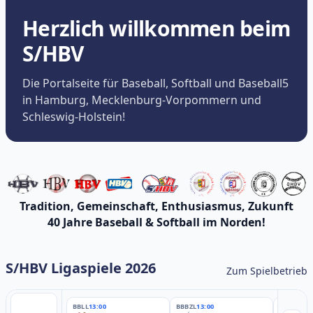
Herzlich willkommen beim
S/HBV
Die Portalseite für Baseball, Softball und Baseball5
in Hamburg, Mecklenburg-Vorpommern und
Schleswig-Holstein!
Tradition, Gemeinschaft, Enthusiasmus, Zukunft
40 Jahre Baseball & Softball im Norden!
S/HBV Ligaspiele 2026
Zum Spielbetrieb
BBLL
13:00
BBBZL
13:00
BBBZL
13: