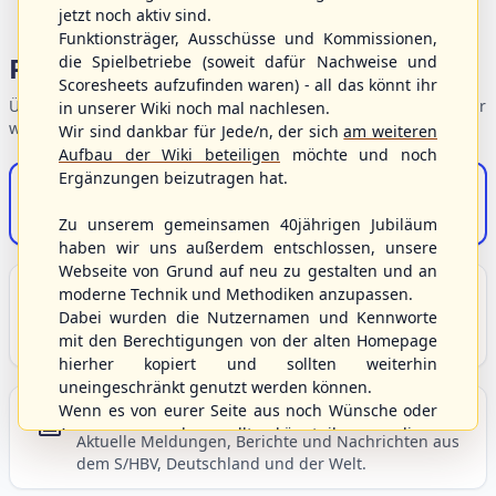
jetzt noch aktiv sind.
Funktionsträger, Ausschüsse und Kommissionen,
Portalbereiche
die Spielbetriebe (soweit dafür Nachweise und
Scoresheets aufzufinden waren) - all das könnt ihr
Übersicht der Verbandsbereiche – wählen Sie einen Einstieg für
in unserer Wiki noch mal nachlesen.
weiterführende Informationen.
Wir sind dankbar für Jede/n, der sich
am weiteren
Aufbau der Wiki beteiligen
möchte und noch
Ergänzungen beizutragen hat.
S/HBV-Shop
Der Onlineshop des S/HBV
Zu unserem gemeinsamen 40jährigen Jubiläum
haben wir uns außerdem entschlossen, unsere
Webseite von Grund auf neu zu gestalten und an
Unser Sport
moderne Technik und Methodiken anzupassen.
Dabei wurden die Nutzernamen und Kennworte
Grundlagen und Hintergründe zu Baseball, Softball
mit den Berechtigungen von der alten Homepage
und Baseball5.
hierher kopiert und sollten weiterhin
uneingeschränkt genutzt werden können.
Wenn es von eurer Seite aus noch Wünsche oder
Berichte und Neuigkeiten
Anregungen geben sollte, könnt ihr uns diese
Aktuelle Meldungen, Berichte und Nachrichten aus
gerne an die Verbandsadresse
info@shbvnet.de
dem S/HBV, Deutschland und der Welt.
schicken.