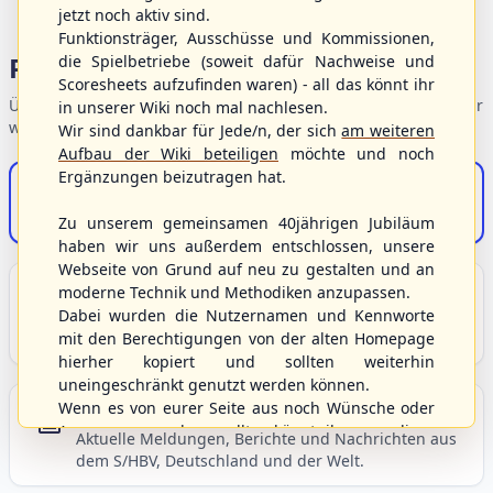
jetzt noch aktiv sind.
Funktionsträger, Ausschüsse und Kommissionen,
Portalbereiche
die Spielbetriebe (soweit dafür Nachweise und
Scoresheets aufzufinden waren) - all das könnt ihr
Übersicht der Verbandsbereiche – wählen Sie einen Einstieg für
in unserer Wiki noch mal nachlesen.
weiterführende Informationen.
Wir sind dankbar für Jede/n, der sich
am weiteren
Aufbau der Wiki beteiligen
möchte und noch
Ergänzungen beizutragen hat.
S/HBV-Shop
Der Onlineshop des S/HBV
Zu unserem gemeinsamen 40jährigen Jubiläum
haben wir uns außerdem entschlossen, unsere
Webseite von Grund auf neu zu gestalten und an
Unser Sport
moderne Technik und Methodiken anzupassen.
Dabei wurden die Nutzernamen und Kennworte
Grundlagen und Hintergründe zu Baseball, Softball
mit den Berechtigungen von der alten Homepage
und Baseball5.
hierher kopiert und sollten weiterhin
uneingeschränkt genutzt werden können.
Wenn es von eurer Seite aus noch Wünsche oder
Berichte und Neuigkeiten
Anregungen geben sollte, könnt ihr uns diese
Aktuelle Meldungen, Berichte und Nachrichten aus
gerne an die Verbandsadresse
info@shbvnet.de
dem S/HBV, Deutschland und der Welt.
schicken.