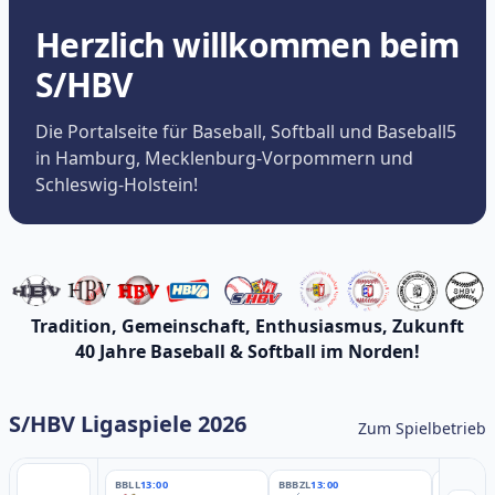
Herzlich willkommen beim
S/HBV
Die Portalseite für Baseball, Softball und Baseball5
in Hamburg, Mecklenburg-Vorpommern und
Schleswig-Holstein!
Tradition, Gemeinschaft, Enthusiasmus, Zukunft
40 Jahre Baseball & Softball im Norden!
S/HBV Ligaspiele 2026
Zum Spielbetrieb
BBLL
13:00
BBBZL
13:00
BBBZL
13: