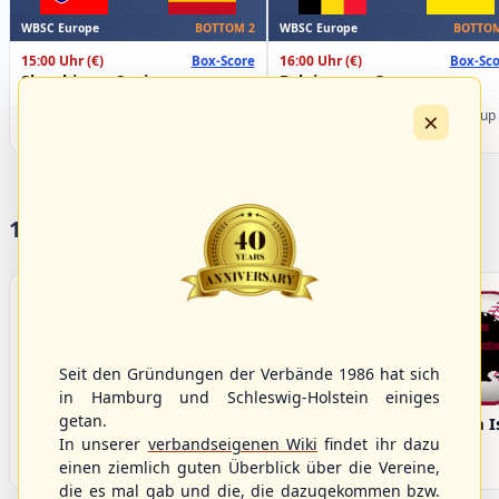
WBSC Europe
WBSC Europe
BOTTOM 2
BOTTOM
15:00 Uhr
(€)
16:00 Uhr
(€)
Box-Score
Box-Sco
Slovakia vs. Spain
Belgium vs. Germany
U-23 Baseball European
U-23 Baseball European
×
Championship B Pool 2026 - Group
Championship B Pool 2026 - Group
Spain
Germany
17 Vereine im S/HBV
Seit den Gründungen der Verbände 1986 hat sich
in Hamburg und Schleswig-Holstein einiges
getan.
Bargenstedt
Elmshorn Alligators
Fehmarn I
Beavers
In unserer
verbandseigenen Wiki
findet ihr dazu
einen ziemlich guten Überblick über die Vereine,
die es mal gab und die, die dazugekommen bzw.