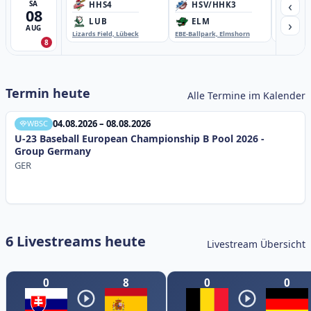
‹
SA
HHS4
HSV/HHK3
HD
08
›
LUB
ELM
GB
AUG
Lizards Field, Lübeck
EBE-Ballpark, Elmshorn
Sportplatz
8
Termin heute
Alle Termine im Kalender
04.08.2026 – 08.08.2026
WBSC
U-23 Baseball European Championship B Pool 2026 -
Group Germany
GER
6 Livestreams heute
Livestream Übersicht
0
8
0
0