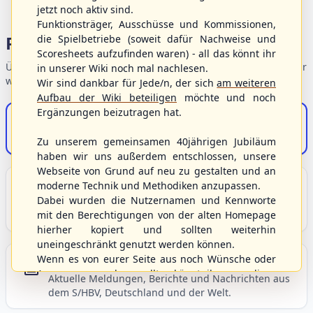
jetzt noch aktiv sind.
Funktionsträger, Ausschüsse und Kommissionen,
Portalbereiche
die Spielbetriebe (soweit dafür Nachweise und
Scoresheets aufzufinden waren) - all das könnt ihr
Übersicht der Verbandsbereiche – wählen Sie einen Einstieg für
in unserer Wiki noch mal nachlesen.
weiterführende Informationen.
Wir sind dankbar für Jede/n, der sich
am weiteren
Aufbau der Wiki beteiligen
möchte und noch
Ergänzungen beizutragen hat.
S/HBV-Shop
Der Onlineshop des S/HBV
Zu unserem gemeinsamen 40jährigen Jubiläum
haben wir uns außerdem entschlossen, unsere
Webseite von Grund auf neu zu gestalten und an
Unser Sport
moderne Technik und Methodiken anzupassen.
Dabei wurden die Nutzernamen und Kennworte
Grundlagen und Hintergründe zu Baseball, Softball
mit den Berechtigungen von der alten Homepage
und Baseball5.
hierher kopiert und sollten weiterhin
uneingeschränkt genutzt werden können.
Wenn es von eurer Seite aus noch Wünsche oder
Berichte und Neuigkeiten
Anregungen geben sollte, könnt ihr uns diese
Aktuelle Meldungen, Berichte und Nachrichten aus
gerne an die Verbandsadresse
info@shbvnet.de
dem S/HBV, Deutschland und der Welt.
schicken.