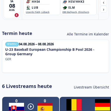
‹
SA
HHS4
HSV/HHK3
HD
08
›
LUB
ELM
GB
AUG
Lizards Field, Lübeck
EBE-Ballpark, Elmshorn
Sportplatz
8
Termin heute
Alle Termine im Kalender
04.08.2026 – 08.08.2026
WBSC
U-23 Baseball European Championship B Pool 2026 -
Group Germany
GER
6 Livestreams heute
Livestream Übersicht
0
0