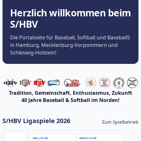
Herzlich willkommen beim
S/HBV
Die Portalseite für Baseball, Softball und Baseball5
in Hamburg, Mecklenburg-Vorpommern und
Schleswig-Holstein!
Tradition, Gemeinschaft, Enthusiasmus, Zukunft
40 Jahre Baseball & Softball im Norden!
S/HBV Ligaspiele 2026
Zum Spielbetrieb
BBLL
13:00
BBBZL
13:00
BBBZL
13: