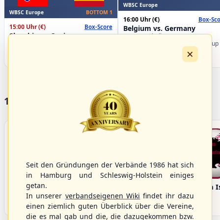
WBSC Europe
WBSC Europe
BOTTOM 1
16:00 Uhr
(€)
Box-Sco
15:00 Uhr
(€)
Box-Score
Belgium vs. Germany
Slovakia vs. Spain
U-23 Baseball European
U-23 Baseball European
Championship B Pool 2026 - Group
×
Championship B Pool 2026 - Group
Germany
Spain
17 Vereine im S/HBV
Seit den Gründungen der Verbände 1986 hat sich
in Hamburg und Schleswig-Holstein einiges
getan.
Bargenstedt
Elmshorn Alligators
Fehmarn I
Beavers
In unserer
verbandseigenen Wiki
findet ihr dazu
einen ziemlich guten Überblick über die Vereine,
die es mal gab und die, die dazugekommen bzw.