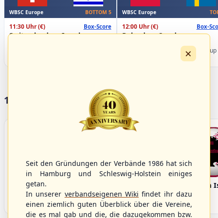
WBSC Europe
WBSC Europe
BOTTOM 5
TO
11:30 Uhr
(€)
12:00 Uhr
(€)
Box-Score
Box-Sco
Switzerland vs. Israel
Poland vs. Sweden
U-23 Baseball European
U-23 Baseball European
×
Championship B Pool 2026 - Group
Championship B Pool 2026 - Group
Spain
Germany
17 Vereine im S/HBV
Seit den Gründungen der Verbände 1986 hat sich
in Hamburg und Schleswig-Holstein einiges
getan.
Bargenstedt
Elmshorn Alligators
Fehmarn I
Beavers
In unserer
verbandseigenen Wiki
findet ihr dazu
einen ziemlich guten Überblick über die Vereine,
die es mal gab und die, die dazugekommen bzw.