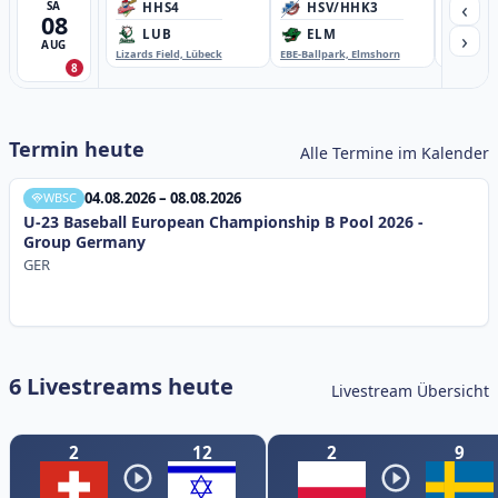
‹
SA
HHS4
HSV/HHK3
HD
08
›
LUB
ELM
GB
AUG
Lizards Field, Lübeck
EBE-Ballpark, Elmshorn
Sportplatz
8
Termin heute
Alle Termine im Kalender
04.08.2026 – 08.08.2026
WBSC
U-23 Baseball European Championship B Pool 2026 -
Group Germany
GER
6 Livestreams heute
Livestream Übersicht
2
12
2
9