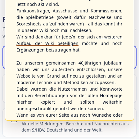
jetzt noch aktiv sind.
Funktionsträger, Ausschüsse und Kommissionen,
Portalbereiche
die Spielbetriebe (soweit dafür Nachweise und
Scoresheets aufzufinden waren) - all das könnt ihr
Übersicht der Verbandsbereiche – wählen Sie einen Einstieg für
in unserer Wiki noch mal nachlesen.
weiterführende Informationen.
Wir sind dankbar für Jede/n, der sich
am weiteren
Aufbau der Wiki beteiligen
möchte und noch
Ergänzungen beizutragen hat.
S/HBV-Shop
Der Onlineshop des S/HBV
Zu unserem gemeinsamen 40jährigen Jubiläum
haben wir uns außerdem entschlossen, unsere
Webseite von Grund auf neu zu gestalten und an
Unser Sport
moderne Technik und Methodiken anzupassen.
Dabei wurden die Nutzernamen und Kennworte
Grundlagen und Hintergründe zu Baseball, Softball
mit den Berechtigungen von der alten Homepage
und Baseball5.
hierher kopiert und sollten weiterhin
uneingeschränkt genutzt werden können.
Wenn es von eurer Seite aus noch Wünsche oder
Berichte und Neuigkeiten
Anregungen geben sollte, könnt ihr uns diese
Aktuelle Meldungen, Berichte und Nachrichten aus
gerne an die Verbandsadresse
info@shbvnet.de
dem S/HBV, Deutschland und der Welt.
schicken.