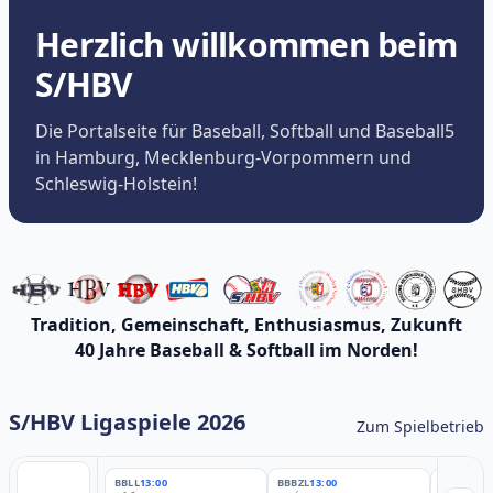
Herzlich willkommen beim
S/HBV
Die Portalseite für Baseball, Softball und Baseball5
in Hamburg, Mecklenburg-Vorpommern und
Schleswig-Holstein!
Tradition, Gemeinschaft, Enthusiasmus, Zukunft
40 Jahre Baseball & Softball im Norden!
S/HBV Ligaspiele 2026
Zum Spielbetrieb
BBLL
13:00
BBBZL
13:00
BBBZL
13: