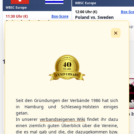
WBSC Europe
WBSC Europe
12:00 Uhr
(€)
Box-Sco
11:30 Uhr
(€)
Box-Score
Poland vs. Sweden
Switzerland vs. Israel
U-23 Baseball European
U-23 Baseball European
Championship B Pool 2026 - Group
×
Championship B Pool 2026 - Group
Germany
Spain
17 Vereine im S/HBV
Seit den Gründungen der Verbände 1986 hat sich
in Hamburg und Schleswig-Holstein einiges
getan.
Bargenstedt
Elmshorn Alligators
Fehmarn I
Beavers
In unserer
verbandseigenen Wiki
findet ihr dazu
einen ziemlich guten Überblick über die Vereine,
die es mal gab und die, die dazugekommen bzw.