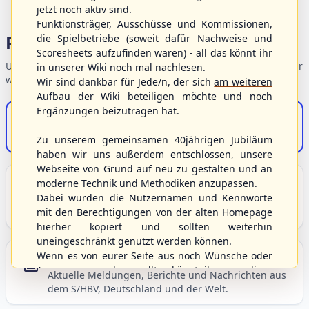
jetzt noch aktiv sind.
Funktionsträger, Ausschüsse und Kommissionen,
Portalbereiche
die Spielbetriebe (soweit dafür Nachweise und
Scoresheets aufzufinden waren) - all das könnt ihr
Übersicht der Verbandsbereiche – wählen Sie einen Einstieg für
in unserer Wiki noch mal nachlesen.
weiterführende Informationen.
Wir sind dankbar für Jede/n, der sich
am weiteren
Aufbau der Wiki beteiligen
möchte und noch
Ergänzungen beizutragen hat.
S/HBV-Shop
Der Onlineshop des S/HBV
Zu unserem gemeinsamen 40jährigen Jubiläum
haben wir uns außerdem entschlossen, unsere
Webseite von Grund auf neu zu gestalten und an
Unser Sport
moderne Technik und Methodiken anzupassen.
Dabei wurden die Nutzernamen und Kennworte
Grundlagen und Hintergründe zu Baseball, Softball
mit den Berechtigungen von der alten Homepage
und Baseball5.
hierher kopiert und sollten weiterhin
uneingeschränkt genutzt werden können.
Wenn es von eurer Seite aus noch Wünsche oder
Berichte und Neuigkeiten
Anregungen geben sollte, könnt ihr uns diese
Aktuelle Meldungen, Berichte und Nachrichten aus
gerne an die Verbandsadresse
info@shbvnet.de
dem S/HBV, Deutschland und der Welt.
schicken.