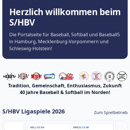
Herzlich willkommen beim
S/HBV
Die Portalseite für Baseball, Softball und Baseball5
in Hamburg, Mecklenburg-Vorpommern und
Schleswig-Holstein!
Tradition, Gemeinschaft, Enthusiasmus, Zukunft
40 Jahre Baseball & Softball im Norden!
S/HBV Ligaspiele 2026
Zum Spielbetrieb
BBLL
13:00
BBBZL
13:00
BBBZL
13: