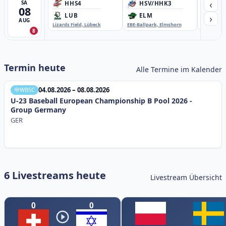
‹
SA
HHS4
HSV/HHK3
HD
08
›
LUB
ELM
GB
AUG
Lizards Field, Lübeck
EBE-Ballpark, Elmshorn
Sportplatz
8
Termin heute
Alle Termine im Kalender
04.08.2026 – 08.08.2026
WBSC
U-23 Baseball European Championship B Pool 2026 -
Group Germany
GER
6 Livestreams heute
Livestream Übersicht
0
0