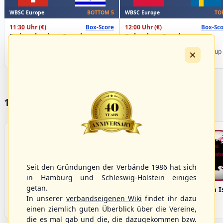
WBSC Europe
WBSC Europe
BOTTOM 5
TO
11:30 Uhr
(€)
12:00 Uhr
(€)
Box-Score
Box-Sco
Switzerland vs. Israel
Poland vs. Sweden
U-23 Baseball European
U-23 Baseball European
×
Championship B Pool 2026 - Group
Championship B Pool 2026 - Group
Spain
Germany
17 Vereine im S/HBV
Seit den Gründungen der Verbände 1986 hat sich
in Hamburg und Schleswig-Holstein einiges
getan.
Bargenstedt
Elmshorn Alligators
Fehmarn I
Beavers
In unserer
verbandseigenen Wiki
findet ihr dazu
einen ziemlich guten Überblick über die Vereine,
die es mal gab und die, die dazugekommen bzw.