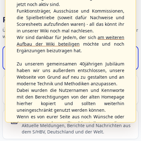
jetzt noch aktiv sind.
Funktionsträger, Ausschüsse und Kommissionen,
Portalbereiche
die Spielbetriebe (soweit dafür Nachweise und
Scoresheets aufzufinden waren) - all das könnt ihr
Übersicht der Verbandsbereiche – wählen Sie einen Einstieg für
in unserer Wiki noch mal nachlesen.
weiterführende Informationen.
Wir sind dankbar für Jede/n, der sich
am weiteren
Aufbau der Wiki beteiligen
möchte und noch
Ergänzungen beizutragen hat.
S/HBV-Shop
Der Onlineshop des S/HBV
Zu unserem gemeinsamen 40jährigen Jubiläum
haben wir uns außerdem entschlossen, unsere
Webseite von Grund auf neu zu gestalten und an
Unser Sport
moderne Technik und Methodiken anzupassen.
Dabei wurden die Nutzernamen und Kennworte
Grundlagen und Hintergründe zu Baseball, Softball
mit den Berechtigungen von der alten Homepage
und Baseball5.
hierher kopiert und sollten weiterhin
uneingeschränkt genutzt werden können.
Wenn es von eurer Seite aus noch Wünsche oder
Berichte und Neuigkeiten
Anregungen geben sollte, könnt ihr uns diese
Aktuelle Meldungen, Berichte und Nachrichten aus
gerne an die Verbandsadresse
info@shbvnet.de
dem S/HBV, Deutschland und der Welt.
schicken.