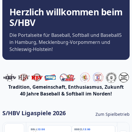
Herzlich willkommen beim
S/HBV
Die Portalseite für Baseball, Softball und Baseball5
in Hamburg, Mecklenburg-Vorpommern und
Schleswig-Holstein!
Tradition, Gemeinschaft, Enthusiasmus, Zukunft
40 Jahre Baseball & Softball im Norden!
S/HBV Ligaspiele 2026
Zum Spielbetrieb
BBLL
13:00
BBBZL
13:00
BBBZL
13: