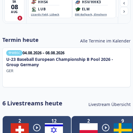
‹
SA
HHS4
HSV/HHK3
HD
08
›
LUB
ELM
GB
AUG
Lizards Field, Lübeck
EBE-Ballpark, Elmshorn
Sportplatz
8
Termin heute
Alle Termine im Kalender
04.08.2026 – 08.08.2026
WBSC
U-23 Baseball European Championship B Pool 2026 -
Group Germany
GER
6 Livestreams heute
Livestream Übersicht
2
12
2
9