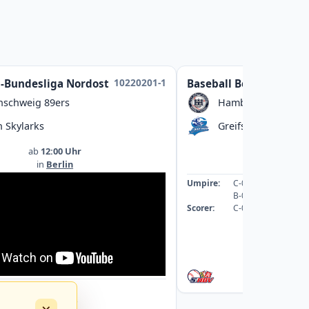
10220201-1
l-Bundesliga Nordost
Baseball Bezirksliga
nschweig 89ers
Hamburg Dragoon
n Skylarks
Greifswald Baltic M
ab
12:00 Uhr
ab
13:00
in
Berlin
in
Greifswal
Umpire:
C-089059-UMP-BB
B-078542-UMP-BB
Scorer:
C-069253-SCO
: A-043363-UMP-BB
: A-040088-UMP-BB