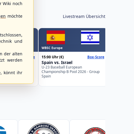
r Wiki noch
gen
möchte
Livestream Übersicht
schlossen,
echnik und
WBSC Europe
Spielbetrieb
 der alten
15:00 Uhr
(€)
Box-Score
Box-Score
15:30 Uhr
tzt werden
Poland
Spain vs. Israel
Berlin Skyl
uropean
U-23 Baseball European
Braunschw
Pool 2026 - Group
Championship B Pool 2026 - Group
, könnt ihr
2. Baseball-B
Spain