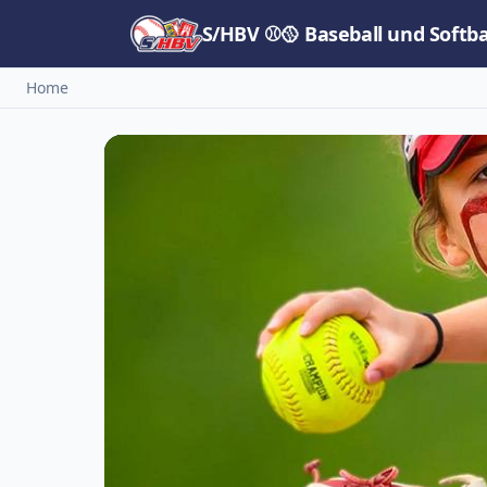
S/HBV ⚾🥎 Baseball und Softb
Home