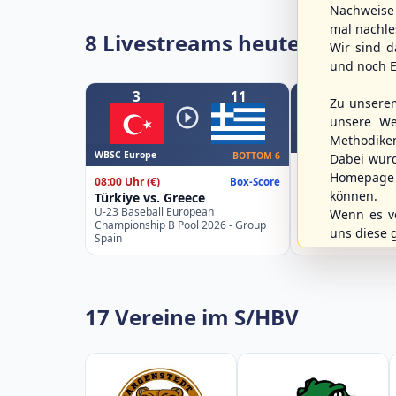
Nachweise 
mal nachle
8 Livestreams heute
Wir sind d
und noch E
3
11
Zu unsere
unsere We
Methodike
WBSC Europe
WBSC Europe
BOTTOM 6
Dabei wur
11:30 Uhr
(€)
Homepage 
08:00 Uhr
(€)
Box-Score
Slovakia vs. Sw
können.
Türkiye vs. Greece
U-23 Baseball Eur
U-23 Baseball European
Championship B Po
Wenn es vo
Championship B Pool 2026 - Group
Spain
uns diese 
Spain
17 Vereine im S/HBV