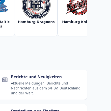
Baltic
Hamburg Dragoons
Hamburg Knights
Ha
s
Berichte und Neuigkeiten
Aktuelle Meldungen, Berichte und
Nachrichten aus dem S/HBV, Deutschland
und der Welt.
Statistiken und Einsätze