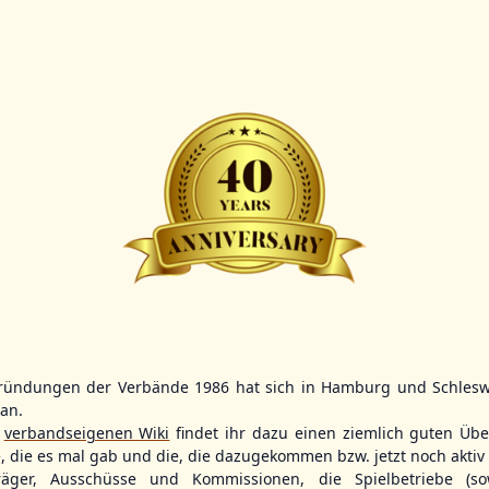
Scorer:
B-
BBBZL
13:00
BBBZL
13:00
BBLL
15:30
HDR
HWS2
HHS4
GBM
KIL3
LUB
Sportplatz Am Elisenhain, Greifswald-Eldena
Förde Ballpark (Kilia-Sportplätze), Kiel
Lizards Field, Lübeck
ründungen der Verbände 1986 hat sich in Hamburg und Schlesw
tan.
26 - Group Germany
r
verbandseigenen Wiki
findet ihr dazu einen ziemlich guten Übe
e, die es mal gab und die, die dazugekommen bzw. jetzt noch aktiv 
träger, Ausschüsse und Kommissionen, die Spielbetriebe (so