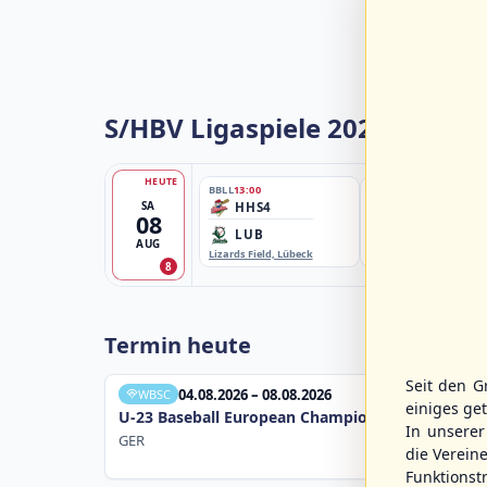
S/HBV Ligaspiele 2026
HEUTE
BBLL
13:00
BBBZL
13:00
SA
HHS4
HSV/HHK3
08
LUB
ELM
AUG
Lizards Field, Lübeck
EBE-Ballpark, Elmshorn
8
Termin heute
Seit den G
04.08.2026 – 08.08.2026
WBSC
einiges ge
U-23 Baseball European Championship B Pool 20
In unsere
GER
die Verein
Funktions