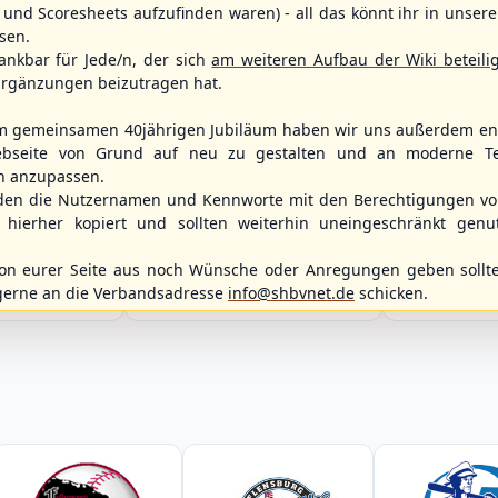
und Scoresheets aufzufinden waren) - all das könnt ihr in unsere
sen.
ankbar für Jede/n, der sich
am weiteren Aufbau der Wiki beteili
rgänzungen beizutragen hat.
m gemeinsamen 40jährigen Jubiläum haben wir uns außerdem ent
bseite von Grund auf neu zu gestalten und an moderne T
n anzupassen.
WBSC Europe
Spielbetrieb
den die Nutzernamen und Kennworte mit den Berechtigungen von
12:00 Uhr
(€)
Box-Score
12:00 Uhr
hierher kopiert und sollten weiterhin uneingeschränkt genu
itzerland
Belgium vs. 
Berlin Skylarks vs.
opean
U-23 Baseball E
Braunschweig 89ers
ol 2026 - Group
Championship B 
n eurer Seite aus noch Wünsche oder Anregungen geben sollte
2. Baseball-Bundesliga Nordost
Germany
gerne an die Verbandsadresse
info@shbvnet.de
schicken.