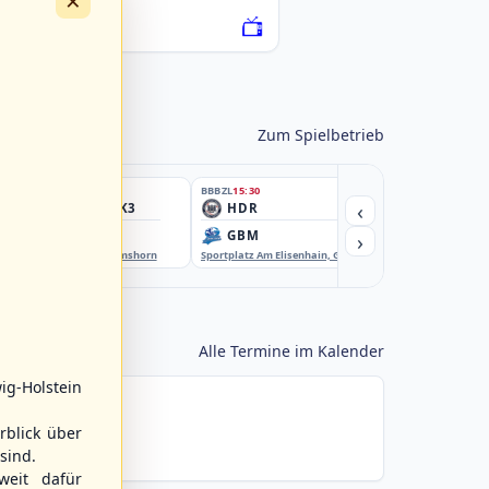
×
076222-SCO
Zum Spielbetrieb
BBBZL
15:30
BBBZL
15:30
BBBZL
15:30
‹
HSV/HHK3
HDR
HWS2
›
ELM
GBM
KIL3
EBE-Ballpark, Elmshorn
Sportplatz Am Elisenhain, Greifswald-Eldena
Förde Ballpark (Kilia-Spor
Alle Termine im Kalender
ig-Holstein
rblick über
sind.
weit dafür