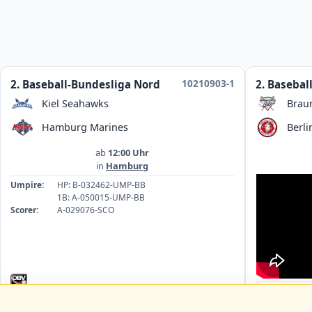
10210903-1
2. Baseball-Bundesliga Nord
2. Basebal
Kiel Seahawks
Brau
Hamburg Marines
Berli
ab
12:00 Uhr
in
Hamburg
Umpire:
HP: B-032462-UMP-BB
1B: A-050015-UMP-BB
Scorer:
A-029076-SCO
Umpire:
1B
HP