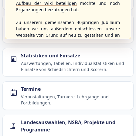
Baseball, Softball und Baseball5.
Aufbau der Wiki beteiligen
möchte und noch
Ergänzungen beizutragen hat.
Spielbetrieb
Zu unserem gemeinsamen 40jährigen Jubiläum
haben wir uns außerdem entschlossen, unsere
Ligen, Spielpläne, Statistiken und Informationen
Webseite von Grund auf neu zu gestalten und an
zum laufenden Spielbetrieb.
moderne Technik und Methodiken anzupassen.
Dabei wurden die Nutzernamen und Kennworte
mit den Berechtigungen von der alten Homepage
Statistiken und Einsätze
hierher kopiert und sollten weiterhin
Auswertungen, Tabellen, Individualstatistiken und
uneingeschränkt genutzt werden können.
Einsätze von Schiedsrichtern und Scorern.
Wenn es von eurer Seite aus noch Wünsche oder
Anregungen geben sollte, könnt ihr uns diese
gerne an die Verbandsadresse
info@shbvnet.de
Termine
schicken.
Veranstaltungen, Turniere, Lehrgänge und
Fortbildungen.
Landesauswahlen, NSBA, Projekte und
Programme