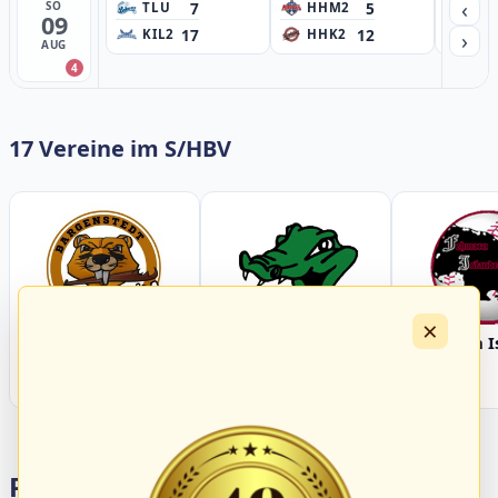
‹
7
5
SO
TLU
HHM2
HH
09
17
12
›
KIL2
HHK2
HH
AUG
4
17 Vereine im S/HBV
×
Bargenstedt
Elmshorn Alligators
Fehmarn I
Beavers
Portalbereiche