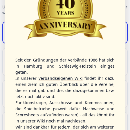
Übersicht der Verbandsbereiche – wählen Sie einen Einstieg für
weiterführende Informationen.
S/HBV-Shop
Der Onlineshop des S/HBV
Unser Sport
Seit den Gründungen der Verbände 1986 hat sich
Grundlagen und Hintergründe zu Baseball, Softball
in Hamburg und Schleswig-Holstein einiges
und Baseball5.
getan.
In unserer
verbandseigenen Wiki
findet ihr dazu
einen ziemlich guten Überblick über die Vereine,
Berichte und Neuigkeiten
die es mal gab und die, die dazugekommen bzw.
Aktuelle Meldungen, Berichte und Nachrichten aus
jetzt noch aktiv sind.
dem S/HBV, Deutschland und der Welt.
Funktionsträger, Ausschüsse und Kommissionen,
die Spielbetriebe (soweit dafür Nachweise und
Scoresheets aufzufinden waren) - all das könnt ihr
Aktuelle und anstehende Livestreams
in unserer Wiki noch mal nachlesen.
Übersicht aller aktuell angebotenen Livestreams für
Wir sind dankbar für Jede/n, der sich
am weiteren