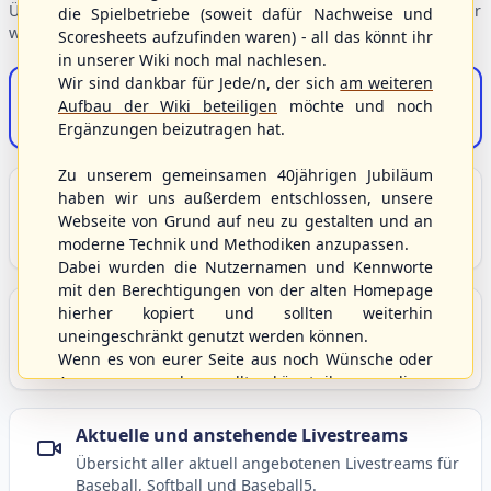
Übersicht der Verbandsbereiche – wählen Sie einen Einstieg für
die Spielbetriebe (soweit dafür Nachweise und
weiterführende Informationen.
Scoresheets aufzufinden waren) - all das könnt ihr
in unserer Wiki noch mal nachlesen.
Wir sind dankbar für Jede/n, der sich
am weiteren
S/HBV-Shop
Aufbau der Wiki beteiligen
möchte und noch
Der Onlineshop des S/HBV
Ergänzungen beizutragen hat.
Zu unserem gemeinsamen 40jährigen Jubiläum
Unser Sport
haben wir uns außerdem entschlossen, unsere
Webseite von Grund auf neu zu gestalten und an
Grundlagen und Hintergründe zu Baseball, Softball
moderne Technik und Methodiken anzupassen.
und Baseball5.
Dabei wurden die Nutzernamen und Kennworte
mit den Berechtigungen von der alten Homepage
hierher kopiert und sollten weiterhin
Berichte und Neuigkeiten
uneingeschränkt genutzt werden können.
Aktuelle Meldungen, Berichte und Nachrichten aus
Wenn es von eurer Seite aus noch Wünsche oder
dem S/HBV, Deutschland und der Welt.
Anregungen geben sollte, könnt ihr uns diese
gerne an die Verbandsadresse
info@shbvnet.de
schicken.
Aktuelle und anstehende Livestreams
Übersicht aller aktuell angebotenen Livestreams für
Baseball, Softball und Baseball5.