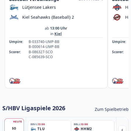
Lütjensee Lakers
Ha
Kiel Seahawks (Baseball) 2
Ha
ab
13:00 Uhr
in
Kiel
Umpire:
B-033740-UMP-BB
Umpire:
B-000614-UMP-BB
Scorer:
B-086327-SCO
Scorer:
C-085639-SCO
S/HBV Ligaspiele 2026
Zum Spielbetrieb
HEUTE
BBVL
13:00
BBLL
13:00
BBLL
15:30
‹
SO
TLU
HHM2
HH