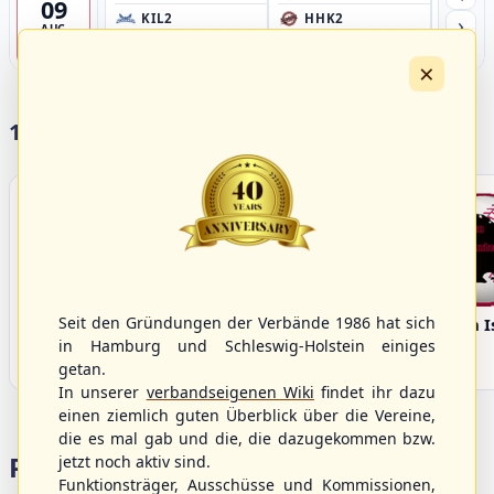
09
›
KIL2
HHK2
HH
AUG
Förde Ballpark (Kilia-Sportplätze), Kiel
Ballpark Langenhorst, Hamburg
Ballpark 
4
×
17 Vereine im S/HBV
Seit den Gründungen der Verbände 1986 hat sich
Bargenstedt
Elmshorn Alligators
Fehmarn I
Beavers
in Hamburg und Schleswig-Holstein einiges
getan.
In unserer
verbandseigenen Wiki
findet ihr dazu
einen ziemlich guten Überblick über die Vereine,
die es mal gab und die, die dazugekommen bzw.
Portalbereiche
jetzt noch aktiv sind.
Funktionsträger, Ausschüsse und Kommissionen,