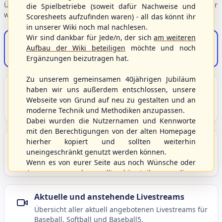
Übersicht der Verbandsbereiche – wählen Sie einen Einstieg für
die Spielbetriebe (soweit dafür Nachweise und
weiterführende Informationen.
Scoresheets aufzufinden waren) - all das könnt ihr
in unserer Wiki noch mal nachlesen.
Wir sind dankbar für Jede/n, der sich
am weiteren
S/HBV-Shop
Aufbau der Wiki beteiligen
möchte und noch
Der Onlineshop des S/HBV
Ergänzungen beizutragen hat.
Zu unserem gemeinsamen 40jährigen Jubiläum
Unser Sport
haben wir uns außerdem entschlossen, unsere
Webseite von Grund auf neu zu gestalten und an
Grundlagen und Hintergründe zu Baseball, Softball
moderne Technik und Methodiken anzupassen.
und Baseball5.
Dabei wurden die Nutzernamen und Kennworte
mit den Berechtigungen von der alten Homepage
hierher kopiert und sollten weiterhin
Berichte und Neuigkeiten
uneingeschränkt genutzt werden können.
Aktuelle Meldungen, Berichte und Nachrichten aus
Wenn es von eurer Seite aus noch Wünsche oder
dem S/HBV, Deutschland und der Welt.
Anregungen geben sollte, könnt ihr uns diese
gerne an die Verbandsadresse
info@shbvnet.de
schicken.
Aktuelle und anstehende Livestreams
Übersicht aller aktuell angebotenen Livestreams für
Baseball, Softball und Baseball5.