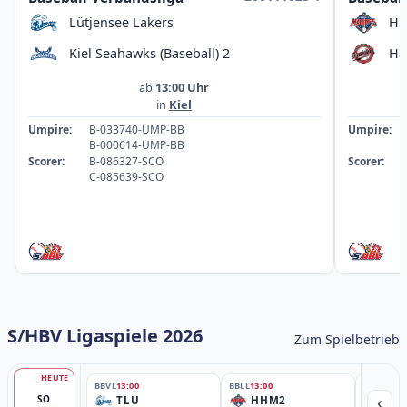
Lütjensee Lakers
Ha
Kiel Seahawks (Baseball) 2
Ha
ab
13:00 Uhr
in
Kiel
Umpire:
B-033740-UMP-BB
Umpire:
B-000614-UMP-BB
Scorer:
B-086327-SCO
Scorer:
C-085639-SCO
S/HBV Ligaspiele 2026
Zum Spielbetrieb
HEUTE
BBVL
13:00
BBLL
13:00
BBLL
15:30
‹
SO
TLU
HHM2
HH