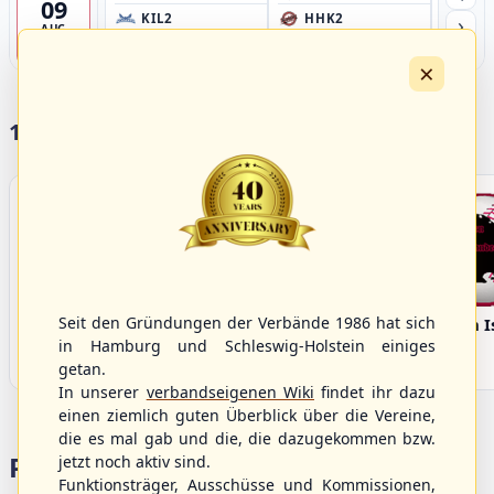
09
›
KIL2
HHK2
HH
AUG
Förde Ballpark (Kilia-Sportplätze), Kiel
Ballpark Langenhorst, Hamburg
Ballpark 
4
×
17 Vereine im S/HBV
Seit den Gründungen der Verbände 1986 hat sich
Bargenstedt
Elmshorn Alligators
Fehmarn I
Beavers
in Hamburg und Schleswig-Holstein einiges
getan.
In unserer
verbandseigenen Wiki
findet ihr dazu
einen ziemlich guten Überblick über die Vereine,
die es mal gab und die, die dazugekommen bzw.
Portalbereiche
jetzt noch aktiv sind.
Funktionsträger, Ausschüsse und Kommissionen,