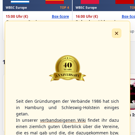
WBSC Europe
WBSC Europe
TOP 4
TO
15:00 Uhr
(€)
16:00 Uhr
(€)
Box-Score
Box-Sco
Greece vs. Spain
Poland vs. Lithuania
U-23 Baseball European
U-23 Baseball European
×
Championship B Pool 2026 - Group
Championship B Pool 2026 - Group
Spain
Germany
17 Vereine im S/HBV
Seit den Gründungen der Verbände 1986 hat sich
in Hamburg und Schleswig-Holstein einiges
getan.
Bargenstedt
Elmshorn Alligators
Fehmarn I
Beavers
In unserer
verbandseigenen Wiki
findet ihr dazu
einen ziemlich guten Überblick über die Vereine,
die es mal gab und die, die dazugekommen bzw.