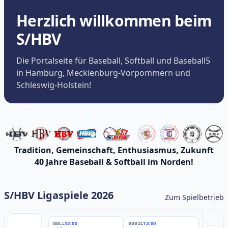
Herzlich willkommen beim
S/HBV
Die Portalseite für Baseball, Softball und Baseball5
in Hamburg, Mecklenburg-Vorpommern und
Schleswig-Holstein!
Tradition, Gemeinschaft, Enthusiasmus, Zukunft
40 Jahre Baseball & Softball im Norden!
S/HBV Ligaspiele 2026
Zum Spielbetrieb
BBLL
13:00
BBBZL
13:00
BBBZL
13: