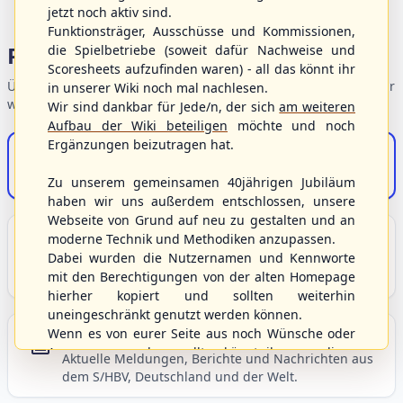
jetzt noch aktiv sind.
Funktionsträger, Ausschüsse und Kommissionen,
Portalbereiche
die Spielbetriebe (soweit dafür Nachweise und
Scoresheets aufzufinden waren) - all das könnt ihr
Übersicht der Verbandsbereiche – wählen Sie einen Einstieg für
in unserer Wiki noch mal nachlesen.
weiterführende Informationen.
Wir sind dankbar für Jede/n, der sich
am weiteren
Aufbau der Wiki beteiligen
möchte und noch
Ergänzungen beizutragen hat.
S/HBV-Shop
Der Onlineshop des S/HBV
Zu unserem gemeinsamen 40jährigen Jubiläum
haben wir uns außerdem entschlossen, unsere
Webseite von Grund auf neu zu gestalten und an
Unser Sport
moderne Technik und Methodiken anzupassen.
Dabei wurden die Nutzernamen und Kennworte
Grundlagen und Hintergründe zu Baseball, Softball
mit den Berechtigungen von der alten Homepage
und Baseball5.
hierher kopiert und sollten weiterhin
uneingeschränkt genutzt werden können.
Wenn es von eurer Seite aus noch Wünsche oder
Berichte und Neuigkeiten
Anregungen geben sollte, könnt ihr uns diese
Aktuelle Meldungen, Berichte und Nachrichten aus
gerne an die Verbandsadresse
info@shbvnet.de
dem S/HBV, Deutschland und der Welt.
schicken.