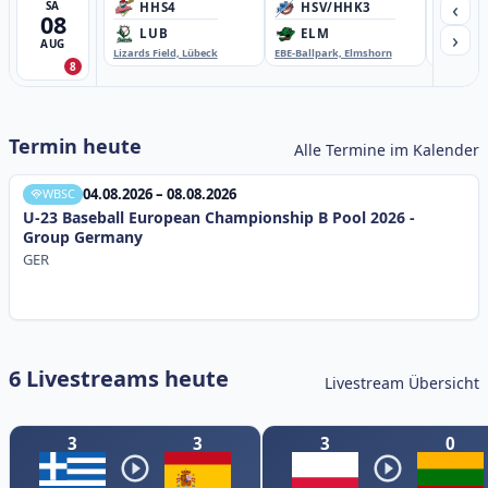
‹
SA
HHS4
HSV/HHK3
HD
08
›
LUB
ELM
GB
AUG
Lizards Field, Lübeck
EBE-Ballpark, Elmshorn
Sportplatz
8
Termin heute
Alle Termine im Kalender
04.08.2026 – 08.08.2026
WBSC
U-23 Baseball European Championship B Pool 2026 -
Group Germany
GER
6 Livestreams heute
Livestream Übersicht
3
3
3
0