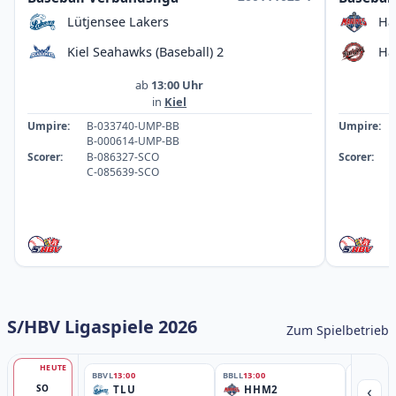
Lütjensee Lakers
Ha
Kiel Seahawks (Baseball) 2
Ha
ab
13:00 Uhr
in
Kiel
Umpire:
B-033740-UMP-BB
Umpire:
B-000614-UMP-BB
Scorer:
B-086327-SCO
Scorer:
C-085639-SCO
S/HBV Ligaspiele 2026
Zum Spielbetrieb
HEUTE
BBVL
13:00
BBLL
13:00
BBLL
15:30
‹
SO
TLU
HHM2
HH