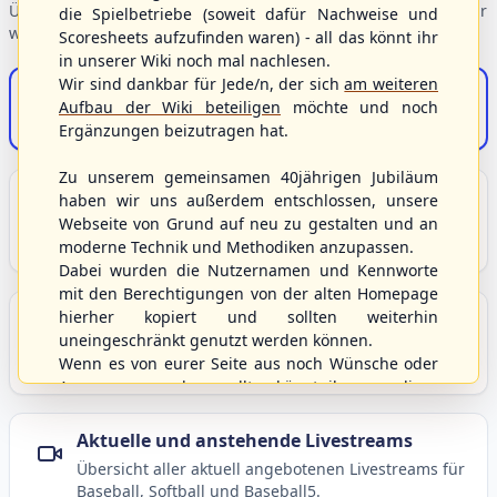
Übersicht der Verbandsbereiche – wählen Sie einen Einstieg für
die Spielbetriebe (soweit dafür Nachweise und
weiterführende Informationen.
Scoresheets aufzufinden waren) - all das könnt ihr
in unserer Wiki noch mal nachlesen.
Wir sind dankbar für Jede/n, der sich
am weiteren
S/HBV-Shop
Aufbau der Wiki beteiligen
möchte und noch
Der Onlineshop des S/HBV
Ergänzungen beizutragen hat.
Zu unserem gemeinsamen 40jährigen Jubiläum
Unser Sport
haben wir uns außerdem entschlossen, unsere
Webseite von Grund auf neu zu gestalten und an
Grundlagen und Hintergründe zu Baseball, Softball
moderne Technik und Methodiken anzupassen.
und Baseball5.
Dabei wurden die Nutzernamen und Kennworte
mit den Berechtigungen von der alten Homepage
hierher kopiert und sollten weiterhin
Berichte und Neuigkeiten
uneingeschränkt genutzt werden können.
Aktuelle Meldungen, Berichte und Nachrichten aus
Wenn es von eurer Seite aus noch Wünsche oder
dem S/HBV, Deutschland und der Welt.
Anregungen geben sollte, könnt ihr uns diese
gerne an die Verbandsadresse
info@shbvnet.de
schicken.
Aktuelle und anstehende Livestreams
Übersicht aller aktuell angebotenen Livestreams für
Baseball, Softball und Baseball5.