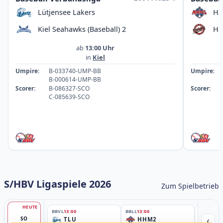
Lütjensee Lakers
Ha
Kiel Seahawks (Baseball) 2
Ha
ab
13:00 Uhr
in
Kiel
Umpire:
B-033740-UMP-BB
Umpire:
B-000614-UMP-BB
Scorer:
B-086327-SCO
Scorer:
C-085639-SCO
S/HBV Ligaspiele 2026
Zum Spielbetrieb
HEUTE
BBVL
13:00
BBLL
13:00
BBLL
15:30
‹
SO
TLU
HHM2
HH