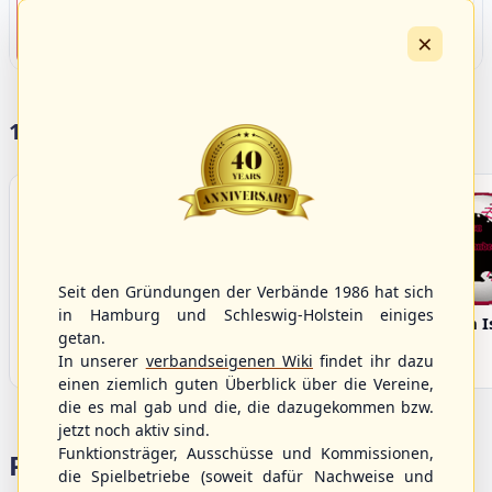
09
›
KIL2
HHK2
HH
AUG
×
Förde Ballpark (Kilia-Sportplätze), Kiel
Ballpark Langenhorst, Hamburg
Ballpark 
4
17 Vereine im S/HBV
Seit den Gründungen der Verbände 1986 hat sich
in Hamburg und Schleswig-Holstein einiges
Bargenstedt
Elmshorn Alligators
Fehmarn I
getan.
Beavers
In unserer
verbandseigenen Wiki
findet ihr dazu
einen ziemlich guten Überblick über die Vereine,
die es mal gab und die, die dazugekommen bzw.
jetzt noch aktiv sind.
Funktionsträger, Ausschüsse und Kommissionen,
Portalbereiche
die Spielbetriebe (soweit dafür Nachweise und