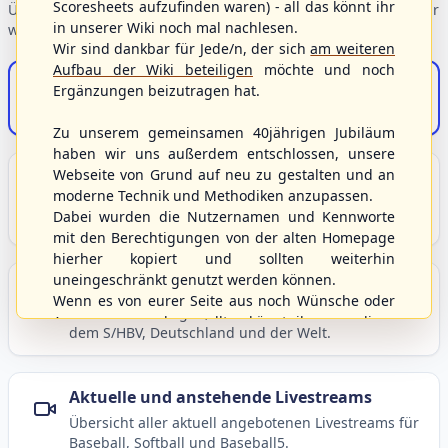
Scoresheets aufzufinden waren) - all das könnt ihr
Übersicht der Verbandsbereiche – wählen Sie einen Einstieg für
in unserer Wiki noch mal nachlesen.
weiterführende Informationen.
Wir sind dankbar für Jede/n, der sich
am weiteren
Aufbau der Wiki beteiligen
möchte und noch
S/HBV-Shop
Ergänzungen beizutragen hat.
Der Onlineshop des S/HBV
Zu unserem gemeinsamen 40jährigen Jubiläum
haben wir uns außerdem entschlossen, unsere
Webseite von Grund auf neu zu gestalten und an
Unser Sport
moderne Technik und Methodiken anzupassen.
Grundlagen und Hintergründe zu Baseball, Softball
Dabei wurden die Nutzernamen und Kennworte
und Baseball5.
mit den Berechtigungen von der alten Homepage
hierher kopiert und sollten weiterhin
uneingeschränkt genutzt werden können.
Berichte und Neuigkeiten
Wenn es von eurer Seite aus noch Wünsche oder
Aktuelle Meldungen, Berichte und Nachrichten aus
Anregungen geben sollte, könnt ihr uns diese
dem S/HBV, Deutschland und der Welt.
gerne an die Verbandsadresse
info@shbvnet.de
schicken.
Aktuelle und anstehende Livestreams
Übersicht aller aktuell angebotenen Livestreams für
Baseball, Softball und Baseball5.