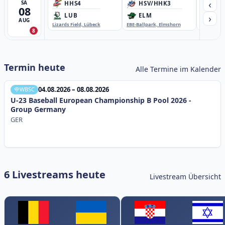
‹
SA
HHS4
HSV/HHK3
HD
08
›
LUB
ELM
GB
AUG
Lizards Field, Lübeck
EBE-Ballpark, Elmshorn
Sportplatz
8
Termin heute
Alle Termine im Kalender
04.08.2026 – 08.08.2026
WBSC
U-23 Baseball European Championship B Pool 2026 -
Group Germany
GER
6 Livestreams heute
Livestream Übersicht