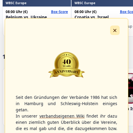
WBSC Europe
WBSC Europe
08:00 Uhr
(€)
08:00 Uhr
(€)
Box-Score
Box-Sco
Belgium vs. Ukraine
Croatia vs. Israel
U-23 Baseball European
U-23 Baseball European
Championship B Pool 2026 - Group
Championship B Pool 2026 - Group
×
Germany
Spain
17 Vereine im S/HBV
Seit den Gründungen der Verbände 1986 hat sich
in Hamburg und Schleswig-Holstein einiges
Bargenstedt
Elmshorn Alligators
Fehmarn I
getan.
Beavers
In unserer
verbandseigenen Wiki
findet ihr dazu
einen ziemlich guten Überblick über die Vereine,
die es mal gab und die, die dazugekommen bzw.