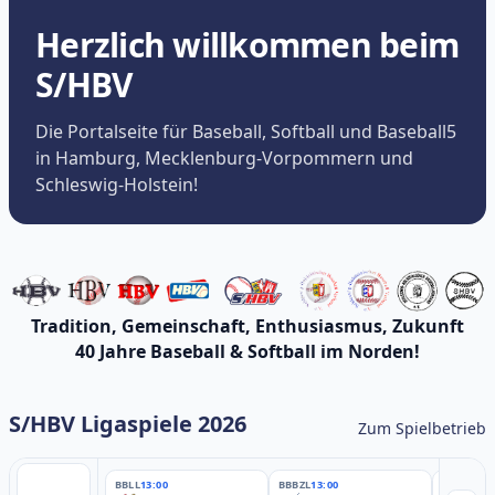
Herzlich willkommen beim
S/HBV
Die Portalseite für Baseball, Softball und Baseball5
in Hamburg, Mecklenburg-Vorpommern und
Schleswig-Holstein!
Tradition, Gemeinschaft, Enthusiasmus, Zukunft
40 Jahre Baseball & Softball im Norden!
S/HBV Ligaspiele 2026
Zum Spielbetrieb
BBLL
13:00
BBBZL
13:00
BBBZL
13: