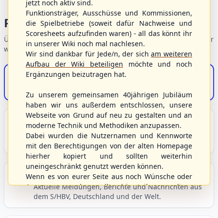
jetzt noch aktiv sind.
Funktionsträger, Ausschüsse und Kommissionen,
Portalbereiche
die Spielbetriebe (soweit dafür Nachweise und
Scoresheets aufzufinden waren) - all das könnt ihr
Übersicht der Verbandsbereiche – wählen Sie einen Einstieg für
in unserer Wiki noch mal nachlesen.
weiterführende Informationen.
Wir sind dankbar für Jede/n, der sich
am weiteren
Aufbau der Wiki beteiligen
möchte und noch
Ergänzungen beizutragen hat.
S/HBV-Shop
Der Onlineshop des S/HBV
Zu unserem gemeinsamen 40jährigen Jubiläum
haben wir uns außerdem entschlossen, unsere
Webseite von Grund auf neu zu gestalten und an
Unser Sport
moderne Technik und Methodiken anzupassen.
Grundlagen und Hintergründe zu Baseball, Softball
Dabei wurden die Nutzernamen und Kennworte
und Baseball5.
mit den Berechtigungen von der alten Homepage
hierher kopiert und sollten weiterhin
uneingeschränkt genutzt werden können.
Berichte und Neuigkeiten
Wenn es von eurer Seite aus noch Wünsche oder
Anregungen geben sollte, könnt ihr uns diese
Aktuelle Meldungen, Berichte und Nachrichten aus
dem S/HBV, Deutschland und der Welt.
gerne an die Verbandsadresse
info@shbvnet.de
schicken.