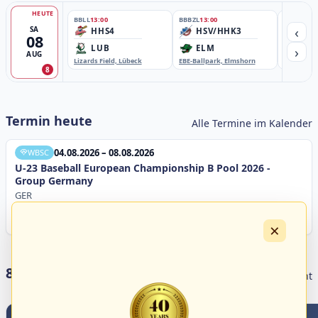
HEUTE
BBLL
13:00
BBBZL
13:00
BBBZL
13:
‹
SA
HHS4
HSV/HHK3
HD
08
›
LUB
ELM
GB
AUG
Lizards Field, Lübeck
EBE-Ballpark, Elmshorn
Sportplatz
8
Termin heute
Alle Termine im Kalender
04.08.2026 – 08.08.2026
WBSC
U-23 Baseball European Championship B Pool 2026 -
Group Germany
GER
×
8 Livestreams heute
Livestream Übersicht
2
0
0
5