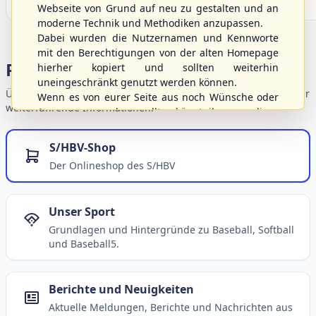
Webseite von Grund auf neu zu gestalten und an
moderne Technik und Methodiken anzupassen.
Dabei wurden die Nutzernamen und Kennworte
mit den Berechtigungen von der alten Homepage
Portalbereiche
hierher kopiert und sollten weiterhin
uneingeschränkt genutzt werden können.
Übersicht der Verbandsbereiche – wählen Sie einen Einstieg für
Wenn es von eurer Seite aus noch Wünsche oder
weiterführende Informationen.
Anregungen geben sollte, könnt ihr uns diese
gerne an die Verbandsadresse
info@shbvnet.de
schicken.
S/HBV-Shop
Der Onlineshop des S/HBV
Unser Sport
Grundlagen und Hintergründe zu Baseball, Softball
und Baseball5.
Berichte und Neuigkeiten
Aktuelle Meldungen, Berichte und Nachrichten aus