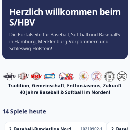
Herzlich willkommen beim
S/HBV
Die Portalseite für Baseball, Softball und Baseball5
in Hamburg, Mecklenburg-Vorpommern und
Schleswig-Holstein!
Tradition, Gemeinschaft, Enthusiasmus, Zukunft
40 Jahre Baseball & Softball im Norden!
14 Spiele heute
10210902-1
2. Baseball-Bundesliga Nord
2. Baseb