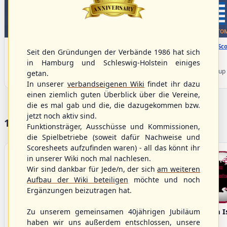
WBSC Europe
WBSC Europe
TOP 5
BOTTOM
08:00 Uhr
(€)
08:00 Uhr
(€)
Box-Score
Box-Sco
Seit den Gründungen der Verbände 1986 hat sich
Denmark vs. Lithuania
Türkiye vs. Greece
in Hamburg und Schleswig-Holstein einiges
U-23 Baseball European
U-23 Baseball European
Championship B Pool 2026 - Group
Championship B Pool 2026 - Group
getan.
Germany
Spain
In unserer
verbandseigenen Wiki
findet ihr dazu
einen ziemlich guten Überblick über die Vereine,
die es mal gab und die, die dazugekommen bzw.
jetzt noch aktiv sind.
17 Vereine im S/HBV
Funktionsträger, Ausschüsse und Kommissionen,
die Spielbetriebe (soweit dafür Nachweise und
Scoresheets aufzufinden waren) - all das könnt ihr
in unserer Wiki noch mal nachlesen.
Wir sind dankbar für Jede/n, der sich
am weiteren
Aufbau der Wiki beteiligen
möchte und noch
Ergänzungen beizutragen hat.
Bargenstedt
Elmshorn Alligators
Fehmarn I
Zu unserem gemeinsamen 40jährigen Jubiläum
Beavers
haben wir uns außerdem entschlossen, unsere