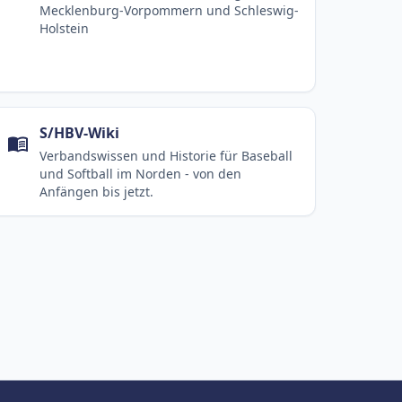
Individualstatistiken und Einsätze von
Schiedsrichtern und Scorern.
Vereine
Übersicht der Vereine in Hambug,
Mecklenburg-Vorpommern und Schleswig-
Holstein
S/HBV-Wiki
Verbandswissen und Historie für Baseball
und Softball im Norden - von den
Anfängen bis jetzt.