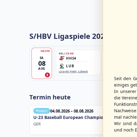
S/HBV Ligaspiele 2026
HEUTE
BBLL
13:00
BBBZL
13:00
SA
HHS4
HSV/HHK3
08
LUB
ELM
AUG
Lizards Field, Lübeck
EBE-Ballpark, Elmshorn
8
Seit den G
einiges ge
In unsere
Termin heute
die Verein
Funktions
Nachweise 
04.08.2026 – 08.08.2026
WBSC
mal nachle
U-23 Baseball European Championship B Pool 20
Wir sind d
GER
und noch E