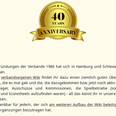
Scorer:
B-
BBBZL
13:00
BBBZL
13:00
BBLL
15:30
HDR
HWS2
HHS4
GBM
KIL3
LUB
Sportplatz Am Elisenhain, Greifswald-Eldena
Förde Ballpark (Kilia-Sportplätze), Kiel
Lizards Field, Lübeck
ründungen der Verbände 1986 hat sich in Hamburg und Schlesw
tan.
r
verbandseigenen Wiki
findet ihr dazu einen ziemlich guten Übe
e, die es mal gab und die, die dazugekommen bzw. jetzt noch aktiv 
träger, Ausschüsse und Kommissionen, die Spielbetriebe (so
und Scoresheets aufzufinden waren) - all das könnt ihr in unsere
sen.
26 - Group Germany
ankbar für Jede/n, der sich
am weiteren Aufbau der Wiki beteili
rgänzungen beizutragen hat.