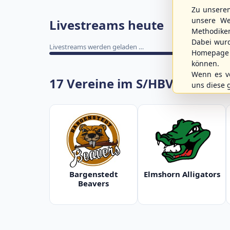
Zu unsere
unsere We
8 Livestreams heute
Methodike
Dabei wur
Homepage 
können.
Wenn es vo
WBSC Europe
WBSC Europe
uns diese 
08:00 Uhr
(€)
08:00 Uhr
(€)
Box-Score
Denmark vs. Lithuania
Türkiye vs. Gre
U-23 Baseball European
U-23 Baseball Eur
Championship B Pool 2026 - Group
Championship B Po
Germany
Spain
17 Vereine im S/HBV