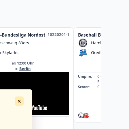
10220201-1
l-Bundesliga Nordost
Baseball Bezirksliga
nschweig 89ers
Hamburg Dragoon
n Skylarks
Greifswald Baltic M
ab
12:00 Uhr
ab
13:00
in
Berlin
in
Greifswal
Umpire:
C-089059-UMP-BB
B-078542-UMP-BB
Scorer:
C-069253-SCO
×
: A-043363-UMP-BB
: A-040088-UMP-BB