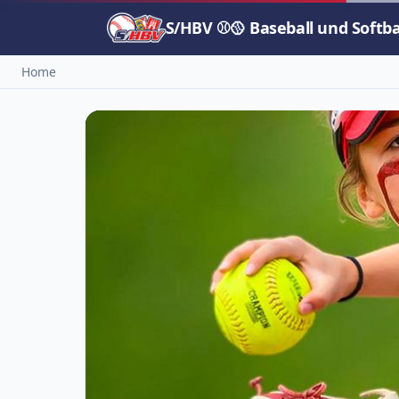
S/HBV ⚾🥎 Baseball und Softb
Home