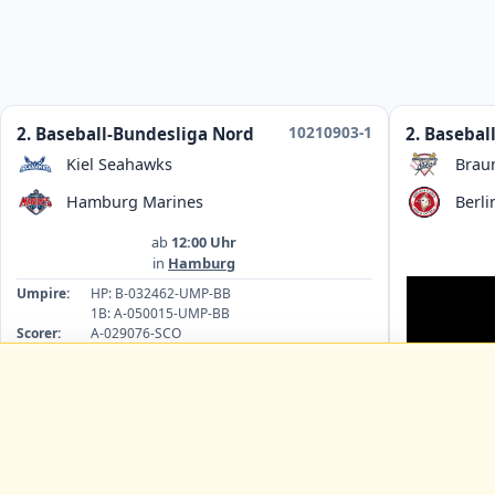
10210903-1
2. Baseball-Bundesliga Nord
2. Basebal
Kiel Seahawks
Brau
Hamburg Marines
Berli
ab
12:00 Uhr
in
Hamburg
Umpire:
HP: B-032462-UMP-BB
1B: A-050015-UMP-BB
Scorer:
A-029076-SCO
Umpire:
1B
HP