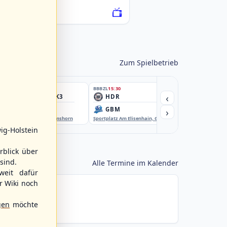
076222-SCO
Zum Spielbetrieb
BBBZL
15:30
BBBZL
15:30
BBBZL
15:30
‹
HSV/HHK3
HDR
HWS2
›
ELM
GBM
KIL3
EBE-Ballpark, Elmshorn
Sportplatz Am Elisenhain, Greifswald-Eldena
Förde Ballpark (Kilia-Spor
ig-Holstein
rblick über
sind.
Alle Termine im Kalender
weit dafür
r Wiki noch
gen
möchte