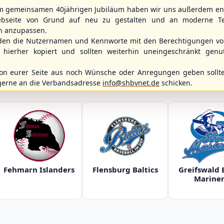
m gemeinsamen 40jährigen Jubiläum haben wir uns außerdem ent
bseite von Grund auf neu zu gestalten und an moderne T
n anzupassen.
den die Nutzernamen und Kennworte mit den Berechtigungen von
hierher kopiert und sollten weiterhin uneingeschränkt genu
n eurer Seite aus noch Wünsche oder Anregungen geben sollte
WBSC Europe
Spielbetrieb
gerne an die Verbandsadresse
info@shbvnet.de
schicken.
11:30 Uhr
(€)
12:00 Uhr
Box-Score
Box-Score
ece
Slovakia vs. Switzerland
Berlin Skylar
opean
U-23 Baseball European
Braunschweig
ol 2026 - Group
Championship B Pool 2026 - Group
2. Baseball-Bun
Spain