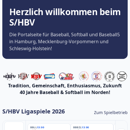
Herzlich willkommen beim
S/HBV
Die Portalseite für Baseball, Softball und Baseball5
in Hamburg, Mecklenburg-Vorpommern und
Schleswig-Holstein!
Tradition, Gemeinschaft, Enthusiasmus, Zukunft
40 Jahre Baseball & Softball im Norden!
S/HBV Ligaspiele 2026
Zum Spielbetrieb
BBLL
13:00
BBBZL
13:00
BBBZL
13: