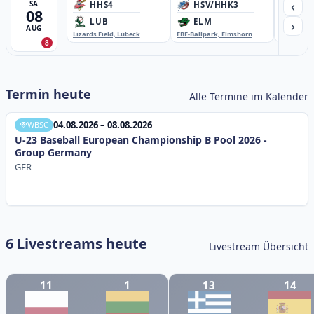
‹
SA
HHS4
HSV/HHK3
HD
08
›
LUB
ELM
GB
AUG
Lizards Field, Lübeck
EBE-Ballpark, Elmshorn
Sportplatz
8
Termin heute
Alle Termine im Kalender
04.08.2026 – 08.08.2026
WBSC
U-23 Baseball European Championship B Pool 2026 -
Group Germany
GER
6 Livestreams heute
Livestream Übersicht
11
1
13
14