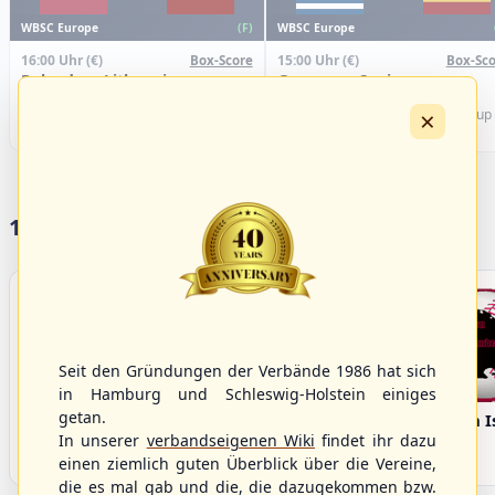
WBSC Europe
WBSC Europe
(F)
16:00 Uhr
(€)
15:00 Uhr
(€)
Box-Score
Box-Sco
Poland vs. Lithuania
Greece vs. Spain
U-23 Baseball European
U-23 Baseball European
×
Championship B Pool 2026 - Group
Championship B Pool 2026 - Group
Germany
Spain
17 Vereine im S/HBV
Seit den Gründungen der Verbände 1986 hat sich
in Hamburg und Schleswig-Holstein einiges
getan.
Bargenstedt
Elmshorn Alligators
Fehmarn I
Beavers
In unserer
verbandseigenen Wiki
findet ihr dazu
einen ziemlich guten Überblick über die Vereine,
die es mal gab und die, die dazugekommen bzw.