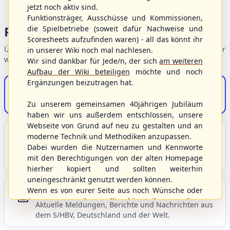
jetzt noch aktiv sind.
Funktionsträger, Ausschüsse und Kommissionen,
Portalbereiche
die Spielbetriebe (soweit dafür Nachweise und
Scoresheets aufzufinden waren) - all das könnt ihr
Übersicht der Verbandsbereiche – wählen Sie einen Einstieg für
in unserer Wiki noch mal nachlesen.
weiterführende Informationen.
Wir sind dankbar für Jede/n, der sich
am weiteren
Aufbau der Wiki beteiligen
möchte und noch
Ergänzungen beizutragen hat.
S/HBV-Shop
Der Onlineshop des S/HBV
Zu unserem gemeinsamen 40jährigen Jubiläum
haben wir uns außerdem entschlossen, unsere
Webseite von Grund auf neu zu gestalten und an
Unser Sport
moderne Technik und Methodiken anzupassen.
Dabei wurden die Nutzernamen und Kennworte
Grundlagen und Hintergründe zu Baseball, Softball
mit den Berechtigungen von der alten Homepage
und Baseball5.
hierher kopiert und sollten weiterhin
uneingeschränkt genutzt werden können.
Wenn es von eurer Seite aus noch Wünsche oder
Berichte und Neuigkeiten
Anregungen geben sollte, könnt ihr uns diese
Aktuelle Meldungen, Berichte und Nachrichten aus
gerne an die Verbandsadresse
info@shbvnet.de
dem S/HBV, Deutschland und der Welt.
schicken.