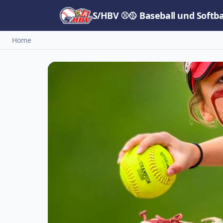
S/HBV ⚾🥎 Baseball und Softb
Home