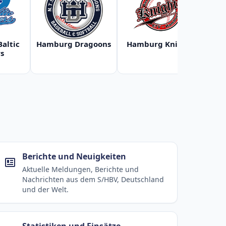
Baltic
Hamburg Dragoons
Hamburg Knights
Ha
s
Berichte und Neuigkeiten
Aktuelle Meldungen, Berichte und
Nachrichten aus dem S/HBV, Deutschland
und der Welt.
Statistiken und Einsätze