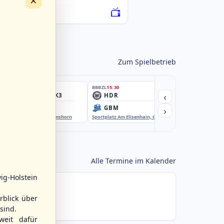
×
076222-SCO
Zum Spielbetrieb
BBBZL
15:30
BBBZL
15:30
BBBZL
15:30
‹
HSV/HHK3
HDR
HWS2
›
ELM
GBM
KIL3
EBE-Ballpark, Elmshorn
Sportplatz Am Elisenhain, Greifswald-Eldena
Förde Ballpark (Kilia-Spor
Alle Termine im Kalender
ig-Holstein
rblick über
sind.
weit dafür