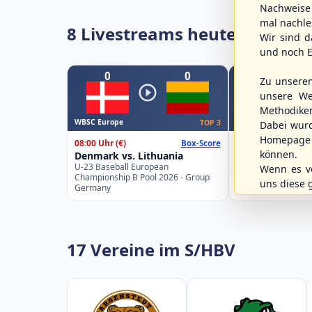
Nachweise 
mal nachle
8 Livestreams heute
Wir sind d
und noch E
0
0
0
Zu unsere
unsere We
Methodike
WBSC Europe
WBSC Europe
TOP 3
Dabei wur
Homepage 
08:00 Uhr
(€)
08:00 Uhr
(€)
Box-Score
können.
Denmark vs. Lithuania
Türkiye vs. Gre
U-23 Baseball European
U-23 Baseball Eur
Wenn es vo
Championship B Pool 2026 - Group
Championship B Po
uns diese 
Germany
Spain
17 Vereine im S/HBV