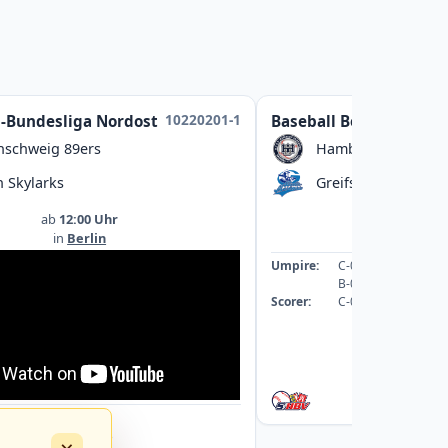
10220201-1
l-Bundesliga Nordost
Baseball Bezirksliga
nschweig 89ers
Hamburg Dragoon
n Skylarks
Greifswald Baltic M
ab
12:00 Uhr
ab
13:00
in
Berlin
in
Greifswal
Umpire:
C-089059-UMP-BB
B-078542-UMP-BB
Scorer:
C-069253-SCO
: A-043363-UMP-BB
: A-040088-UMP-BB