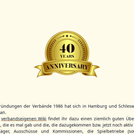
Scorer:
B-
BBBZL
13:00
BBBZL
13:00
BBLL
15:30
HDR
HWS2
HHS4
GBM
KIL3
LUB
Sportplatz Am Elisenhain, Greifswald-Eldena
Förde Ballpark (Kilia-Sportplätze), Kiel
Lizards Field, Lübeck
ründungen der Verbände 1986 hat sich in Hamburg und Schlesw
tan.
26 - Group Germany
r
verbandseigenen Wiki
findet ihr dazu einen ziemlich guten Übe
e, die es mal gab und die, die dazugekommen bzw. jetzt noch aktiv 
träger, Ausschüsse und Kommissionen, die Spielbetriebe (so