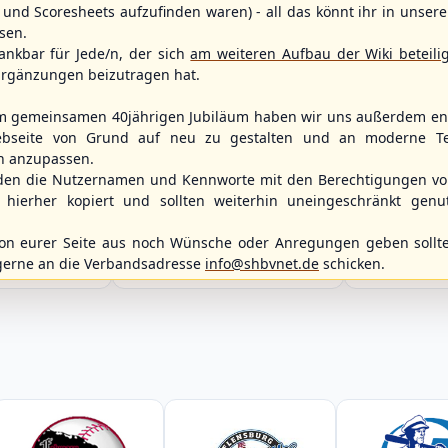
und Scoresheets aufzufinden waren) - all das könnt ihr in unsere
sen.
ankbar für Jede/n, der sich
am weiteren Aufbau der Wiki beteili
rgänzungen beizutragen hat.
3
m gemeinsamen 40jährigen Jubiläum haben wir uns außerdem ent
bseite von Grund auf neu zu gestalten und an moderne T
n anzupassen.
WBSC Europe
Spielbetrieb
BOTTOM 1
den die Nutzernamen und Kennworte mit den Berechtigungen von
11:30 Uhr
(€)
Box-Score
12:00 Uhr
hierher kopiert und sollten weiterhin uneingeschränkt genu
Box-Score
Slovakia vs. Switzerland
Berlin Skylar
ece
U-23 Baseball European
Braunschweig
opean
Championship B Pool 2026 - Group
n eurer Seite aus noch Wünsche oder Anregungen geben sollte
2. Baseball-Bun
ol 2026 - Group
Spain
gerne an die Verbandsadresse
info@shbvnet.de
schicken.