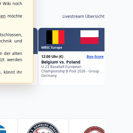
r Wiki noch
gen
möchte
Livestream Übersicht
schlossen,
echnik und
WBSC Europe
WBSC Europe
15:00 Uhr
(€)
 der alten
12:00 Uhr
(€)
Box-Score
Spain vs. I
tzt werden
Belgium vs. Poland
U-23 Basebal
ks vs.
Championship
U-23 Baseball European
 89ers
Spain
Championship B Pool 2026 - Group
, könnt ihr
desliga Nordost
Germany