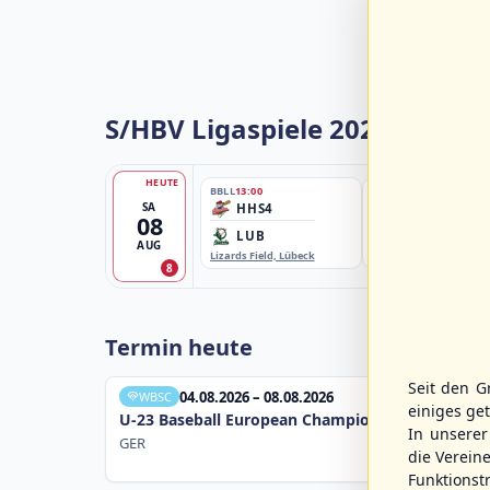
S/HBV Ligaspiele 2026
HEUTE
BBLL
13:00
BBBZL
13:00
SA
HHS4
HSV/HHK3
08
LUB
ELM
AUG
Lizards Field, Lübeck
EBE-Ballpark, Elmshorn
8
Termin heute
Seit den G
04.08.2026 – 08.08.2026
WBSC
einiges ge
U-23 Baseball European Championship B Pool 20
In unsere
GER
die Verein
Funktions