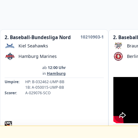
10210903-1
2. Baseball-Bundesliga Nord
2. Basebal
Kiel Seahawks
Brau
Hamburg Marines
Berli
ab
12:00 Uhr
in
Hamburg
Umpire:
HP: B-032462-UMP-BB
1B: A-050015-UMP-BB
Scorer:
A-029076-SCO
Umpire:
1B
HP