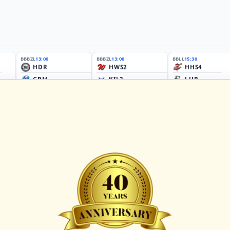
BBBZL
13:00
BBBZL
13:00
BBLL
15:30
HDR
HWS2
HHS4
GBM
KIL3
LUB
Sportplatz Am Elisenhain, Greifswald-Eldena
Förde Ballpark (Kilia-Sportplätze), Kiel
Lizards Field, Lübeck
26 - Group Germany