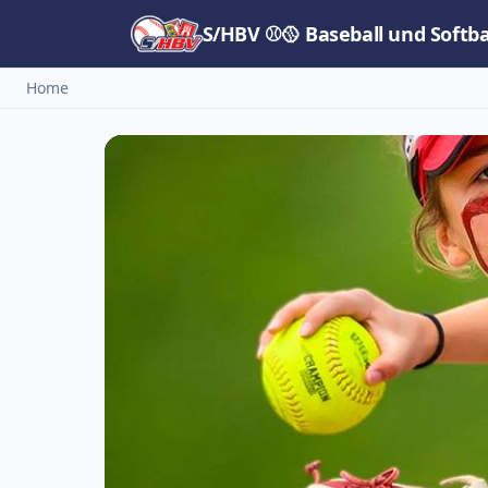
S/HBV ⚾🥎 Baseball und Softb
Home