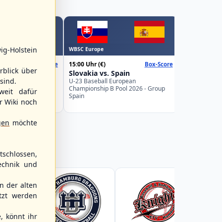
WBSC Europe
ig-Holstein
WBSC Europe
16:00 Uhr
(€)
15:00 Uhr
(€)
Box-Score
Box-Score
Belgium v
rblick über
weden
Slovakia vs. Spain
U-23 Basebal
sind.
Championship
uropean
U-23 Baseball European
Germany
Pool 2026 - Group
Championship B Pool 2026 - Group
weit dafür
Spain
r Wiki noch
gen
möchte
schlossen,
echnik und
 der alten
tzt werden
, könnt ihr