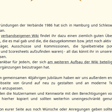
3
ründungen der Verbände 1986 hat sich in Hamburg und Schlesw
WBSC Europe
WBSC Europe
TOP 4
tan.
11:30 Uhr
(€)
12:00 Uhr
(€)
Box-Score
r
verbandseigenen Wiki
findet ihr dazu einen ziemlich guten Übe
Box-Score
Switzerland vs. Israel
Poland vs. S
ece
e, die es mal gab und die, die dazugekommen bzw. jetzt noch aktiv 
U-23 Baseball European
U-23 Baseball E
opean
Championship B Pool 2026 - Group
Championship B 
träger, Ausschüsse und Kommissionen, die Spielbetriebe (so
ol 2026 - Group
Spain
Germany
und Scoresheets aufzufinden waren) - all das könnt ihr in unsere
sen.
ankbar für Jede/n, der sich
am weiteren Aufbau der Wiki beteili
rgänzungen beizutragen hat.
m gemeinsamen 40jährigen Jubiläum haben wir uns außerdem ent
bseite von Grund auf neu zu gestalten und an moderne T
n anzupassen.
den die Nutzernamen und Kennworte mit den Berechtigungen von
hierher kopiert und sollten weiterhin uneingeschränkt genu
n eurer Seite aus noch Wünsche oder Anregungen geben sollte