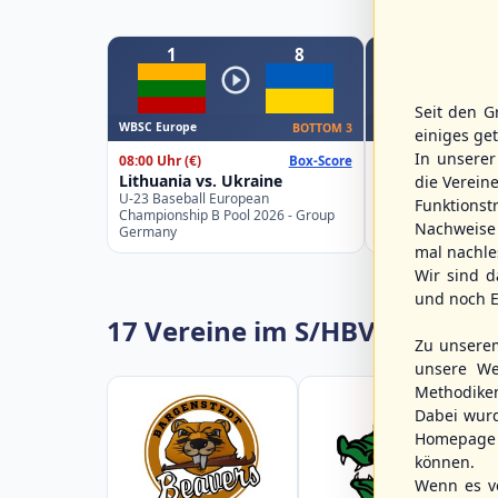
1
8
1
Seit den G
WBSC Europe
WBSC Europe
BOTTOM 3
einiges ge
In unsere
08:00 Uhr
(€)
08:00 Uhr
(€)
Box-Score
Lithuania vs. Ukraine
Croatia vs. Gre
die Verein
U-23 Baseball European
U-23 Baseball Eur
Funktions
Championship B Pool 2026 - Group
Championship B Po
Nachweise 
Germany
Spain
mal nachle
Wir sind d
und noch E
17 Vereine im S/HBV
Zu unsere
unsere We
Methodike
Dabei wur
Homepage 
können.
Wenn es vo