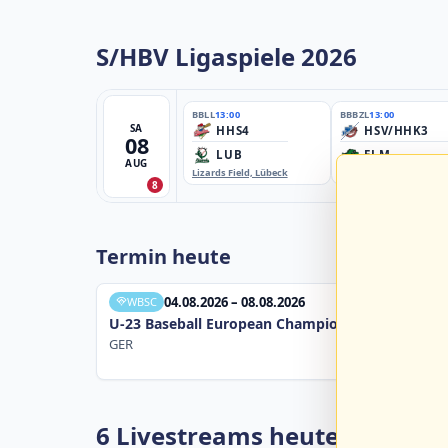
S/HBV Ligaspiele 2026
BBLL
13:00
BBBZL
13:00
SA
HHS4
HSV/HHK3
08
LUB
ELM
AUG
Lizards Field, Lübeck
EBE-Ballpark, Elmshorn
8
Termin heute
04.08.2026 – 08.08.2026
WBSC
U-23 Baseball European Championship B Pool 20
GER
6 Livestreams heute