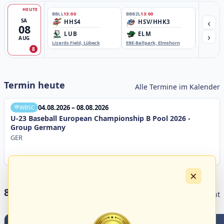
HEUTE
BBLL
13:00
BBBZL
13:00
BBBZL
13:
‹
SA
HHS4
HSV/HHK3
HD
08
›
LUB
ELM
GB
AUG
Lizards Field, Lübeck
EBE-Ballpark, Elmshorn
Sportplatz
8
Termin heute
Alle Termine im Kalender
04.08.2026 – 08.08.2026
WBSC
U-23 Baseball European Championship B Pool 2026 -
Group Germany
GER
×
8 Livestreams heute
Livestream Übersicht
3
0
2
5