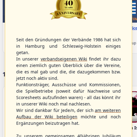
WBSC Europe
WBSC Europe
TOP 7
BOTTOM
08:00 Uhr
(€)
08:00 Uhr
(€)
Box-Score
Box-Sco
Denmark vs. Lithuania
Türkiye vs. Greece
U-23 Baseball European
U-23 Baseball European
Seit den Gründungen der Verbände 1986 hat sich
Championship B Pool 2026 - Group
Championship B Pool 2026 - Group
in Hamburg und Schleswig-Holstein einiges
Germany
Spain
getan.
In unserer
verbandseigenen Wiki
findet ihr dazu
einen ziemlich guten Überblick über die Vereine,
die es mal gab und die, die dazugekommen bzw.
17 Vereine im S/HBV
jetzt noch aktiv sind.
Funktionsträger, Ausschüsse und Kommissionen,
die Spielbetriebe (soweit dafür Nachweise und
Scoresheets aufzufinden waren) - all das könnt ihr
in unserer Wiki noch mal nachlesen.
Wir sind dankbar für Jede/n, der sich
am weiteren
Aufbau der Wiki beteiligen
möchte und noch
Ergänzungen beizutragen hat.
Bargenstedt
Elmshorn Alligators
Fehmarn I
Beavers
Zu unserem gemeinsamen 40jährigen Jubiläum