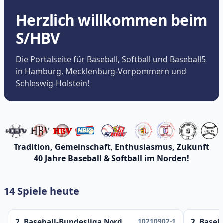
Herzlich willkommen beim
S/HBV
Die Portalseite für Baseball, Softball und Baseball5
in Hamburg, Mecklenburg-Vorpommern und
Schleswig-Holstein!
Tradition, Gemeinschaft, Enthusiasmus, Zukunft
40 Jahre Baseball & Softball im Norden!
14 Spiele heute
10210902-1
2. Baseball-Bundesliga Nord
2. Baseb