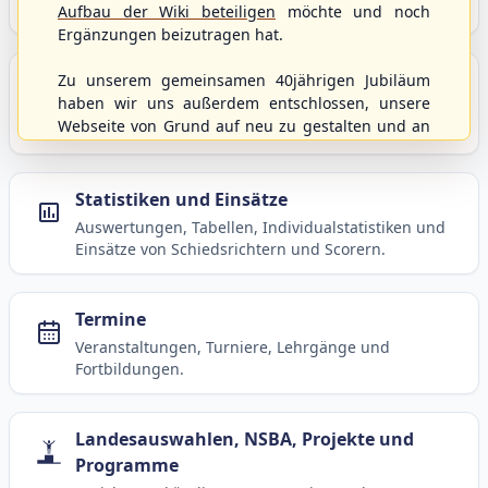
Baseball, Softball und Baseball5.
Aufbau der Wiki beteiligen
möchte und noch
Ergänzungen beizutragen hat.
Spielbetrieb
Zu unserem gemeinsamen 40jährigen Jubiläum
haben wir uns außerdem entschlossen, unsere
Ligen, Spielpläne, Statistiken und Informationen
Webseite von Grund auf neu zu gestalten und an
zum laufenden Spielbetrieb.
moderne Technik und Methodiken anzupassen.
Dabei wurden die Nutzernamen und Kennworte
mit den Berechtigungen von der alten Homepage
Statistiken und Einsätze
hierher kopiert und sollten weiterhin
Auswertungen, Tabellen, Individualstatistiken und
uneingeschränkt genutzt werden können.
Einsätze von Schiedsrichtern und Scorern.
Wenn es von eurer Seite aus noch Wünsche oder
Anregungen geben sollte, könnt ihr uns diese
gerne an die Verbandsadresse
info@shbvnet.de
Termine
schicken.
Veranstaltungen, Turniere, Lehrgänge und
Fortbildungen.
Landesauswahlen, NSBA, Projekte und
Programme