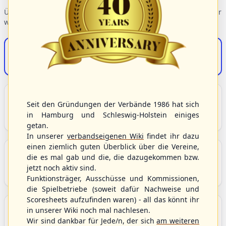
Übersicht der Verbandsbereiche – wählen Sie einen Einstieg für
weiterführende Informationen.
S/HBV-Shop
Der Onlineshop des S/HBV
Unser Sport
Seit den Gründungen der Verbände 1986 hat sich
Grundlagen und Hintergründe zu Baseball, Softball
in Hamburg und Schleswig-Holstein einiges
und Baseball5.
getan.
In unserer
verbandseigenen Wiki
findet ihr dazu
einen ziemlich guten Überblick über die Vereine,
Berichte und Neuigkeiten
die es mal gab und die, die dazugekommen bzw.
Aktuelle Meldungen, Berichte und Nachrichten aus
jetzt noch aktiv sind.
dem S/HBV, Deutschland und der Welt.
Funktionsträger, Ausschüsse und Kommissionen,
die Spielbetriebe (soweit dafür Nachweise und
Scoresheets aufzufinden waren) - all das könnt ihr
Aktuelle und anstehende Livestreams
in unserer Wiki noch mal nachlesen.
Übersicht aller aktuell angebotenen Livestreams für
Wir sind dankbar für Jede/n, der sich
am weiteren