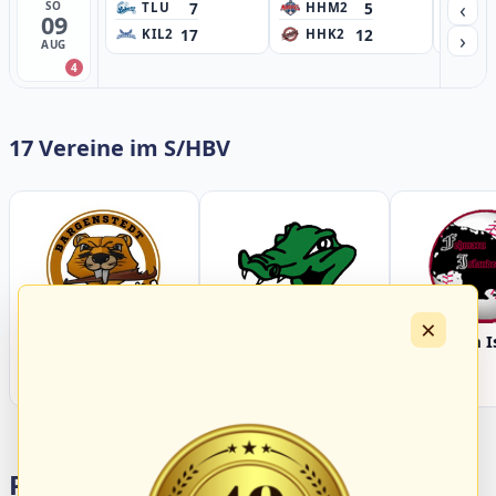
‹
7
5
SO
TLU
HHM2
HH
09
17
12
›
KIL2
HHK2
HH
AUG
4
17 Vereine im S/HBV
×
Bargenstedt
Elmshorn Alligators
Fehmarn I
Beavers
Portalbereiche