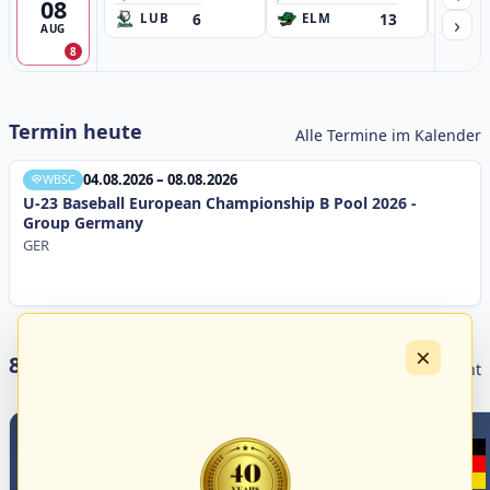
08
6
13
›
LUB
ELM
GB
AUG
8
Termin heute
Alle Termine im Kalender
04.08.2026 – 08.08.2026
WBSC
U-23 Baseball European Championship B Pool 2026 -
Group Germany
GER
×
8 Livestreams heute
Livestream Übersicht
0
1
0
0