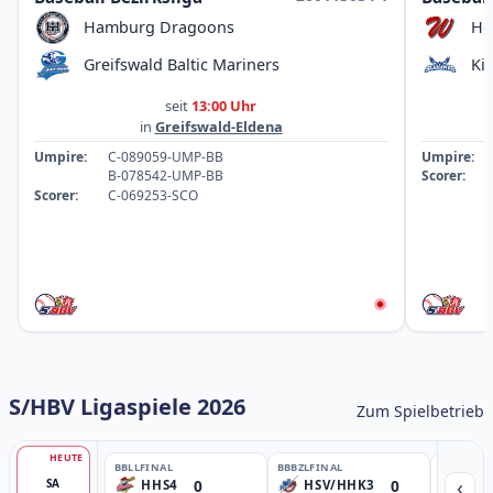
Hamburg Dragoons
Ho
Greifswald Baltic Mariners
Ki
seit
13:00 Uhr
in
Greifswald-Eldena
Umpire:
C-089059-UMP-BB
Umpire:
B-078542-UMP-BB
Scorer:
Scorer:
C-069253-SCO
S/HBV Ligaspiele 2026
Zum Spielbetrieb
HEUTE
BBLL
FINAL
BBBZL
FINAL
BBBZL
13:
‹
0
0
SA
HHS4
HSV/HHK3
HD