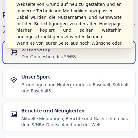
Webseite von Grund auf neu zu gestalten und an
moderne Technik und Methodiken anzupassen.
Portalbereiche
Dabei wurden die Nutzernamen und Kennworte
mit den Berechtigungen von der alten Homepage
Übersicht der Verbandsbereiche – wählen Sie einen Einstieg für
hierher kopiert und sollten weiterhin
weiterführende Informationen.
uneingeschränkt genutzt werden können.
Wenn es von eurer Seite aus noch Wünsche oder
S/HBV-Shop
Anregungen geben sollte, könnt ihr uns diese
gerne an die Verbandsadresse
info@shbvnet.de
Der Onlineshop des S/HBV
schicken.
Unser Sport
Grundlagen und Hintergründe zu Baseball, Softball
und Baseball5.
Berichte und Neuigkeiten
Aktuelle Meldungen, Berichte und Nachrichten aus
dem S/HBV, Deutschland und der Welt.