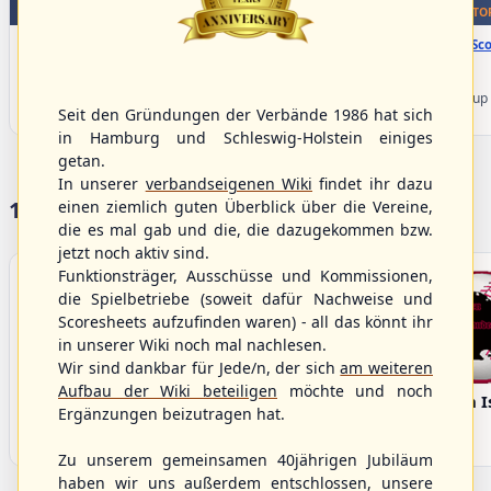
WBSC Europe
WBSC Europe
BOTTOM 2
TO
15:40 Uhr
(€)
16:00 Uhr
(€)
Box-Score
Box-Sco
Spain vs. Israel
Sweden vs. Germany
U-23 Baseball European
U-23 Baseball European
Championship B Pool 2026 - Group
Championship B Pool 2026 - Group
Seit den Gründungen der Verbände 1986 hat sich
Spain
Germany
in Hamburg und Schleswig-Holstein einiges
getan.
In unserer
verbandseigenen Wiki
findet ihr dazu
17 Vereine im S/HBV
einen ziemlich guten Überblick über die Vereine,
die es mal gab und die, die dazugekommen bzw.
jetzt noch aktiv sind.
Funktionsträger, Ausschüsse und Kommissionen,
die Spielbetriebe (soweit dafür Nachweise und
Scoresheets aufzufinden waren) - all das könnt ihr
in unserer Wiki noch mal nachlesen.
Wir sind dankbar für Jede/n, der sich
am weiteren
Aufbau der Wiki beteiligen
möchte und noch
Bargenstedt
Elmshorn Alligators
Fehmarn I
Ergänzungen beizutragen hat.
Beavers
Zu unserem gemeinsamen 40jährigen Jubiläum
haben wir uns außerdem entschlossen, unsere