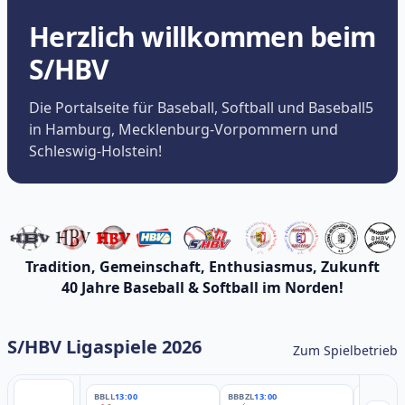
Herzlich willkommen beim
S/HBV
Die Portalseite für Baseball, Softball und Baseball5
in Hamburg, Mecklenburg-Vorpommern und
Schleswig-Holstein!
Tradition, Gemeinschaft, Enthusiasmus, Zukunft
40 Jahre Baseball & Softball im Norden!
S/HBV Ligaspiele 2026
Zum Spielbetrieb
BBLL
13:00
BBBZL
13:00
BBBZL
13: