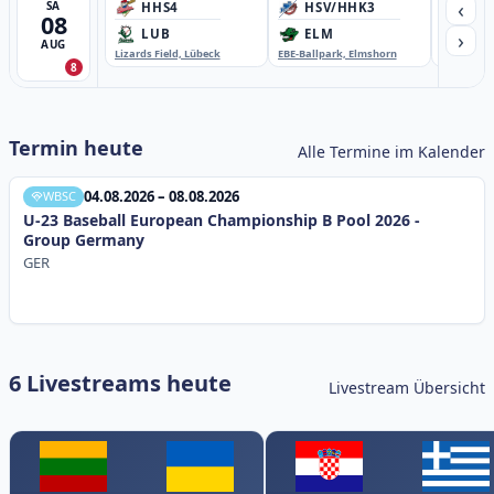
‹
SA
HHS4
HSV/HHK3
HD
08
›
LUB
ELM
GB
AUG
Lizards Field, Lübeck
EBE-Ballpark, Elmshorn
Sportplatz
8
Termin heute
Alle Termine im Kalender
04.08.2026 – 08.08.2026
WBSC
U-23 Baseball European Championship B Pool 2026 -
Group Germany
GER
6 Livestreams heute
Livestream Übersicht