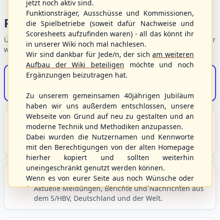
jetzt noch aktiv sind.
Funktionsträger, Ausschüsse und Kommissionen,
Portalbereiche
die Spielbetriebe (soweit dafür Nachweise und
Scoresheets aufzufinden waren) - all das könnt ihr
Übersicht der Verbandsbereiche – wählen Sie einen Einstieg für
in unserer Wiki noch mal nachlesen.
weiterführende Informationen.
Wir sind dankbar für Jede/n, der sich
am weiteren
Aufbau der Wiki beteiligen
möchte und noch
Ergänzungen beizutragen hat.
S/HBV-Shop
Der Onlineshop des S/HBV
Zu unserem gemeinsamen 40jährigen Jubiläum
haben wir uns außerdem entschlossen, unsere
Webseite von Grund auf neu zu gestalten und an
Unser Sport
moderne Technik und Methodiken anzupassen.
Grundlagen und Hintergründe zu Baseball, Softball
Dabei wurden die Nutzernamen und Kennworte
und Baseball5.
mit den Berechtigungen von der alten Homepage
hierher kopiert und sollten weiterhin
uneingeschränkt genutzt werden können.
Berichte und Neuigkeiten
Wenn es von eurer Seite aus noch Wünsche oder
Anregungen geben sollte, könnt ihr uns diese
Aktuelle Meldungen, Berichte und Nachrichten aus
dem S/HBV, Deutschland und der Welt.
gerne an die Verbandsadresse
info@shbvnet.de
schicken.