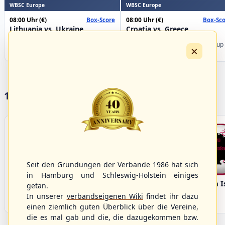
WBSC Europe
WBSC Europe
08:00 Uhr
(€)
08:00 Uhr
(€)
Box-Score
Box-Sco
Lithuania vs. Ukraine
Croatia vs. Greece
U-23 Baseball European
U-23 Baseball European
Championship B Pool 2026 - Group
Championship B Pool 2026 - Group
×
Germany
Spain
17 Vereine im S/HBV
Seit den Gründungen der Verbände 1986 hat sich
in Hamburg und Schleswig-Holstein einiges
Bargenstedt
Elmshorn Alligators
Fehmarn I
getan.
Beavers
In unserer
verbandseigenen Wiki
findet ihr dazu
einen ziemlich guten Überblick über die Vereine,
die es mal gab und die, die dazugekommen bzw.