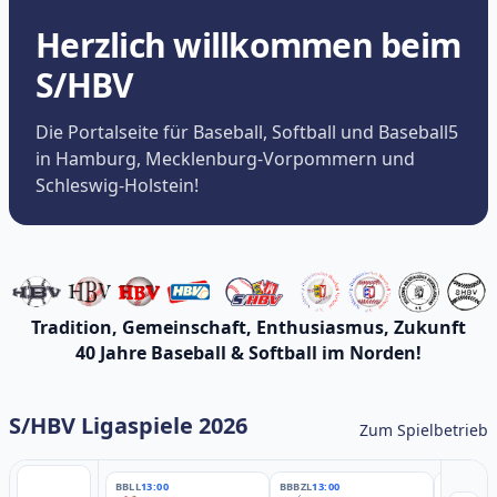
Herzlich willkommen beim
S/HBV
Die Portalseite für Baseball, Softball und Baseball5
in Hamburg, Mecklenburg-Vorpommern und
Schleswig-Holstein!
Tradition, Gemeinschaft, Enthusiasmus, Zukunft
40 Jahre Baseball & Softball im Norden!
S/HBV Ligaspiele 2026
Zum Spielbetrieb
BBLL
13:00
BBBZL
13:00
BBBZL
13: