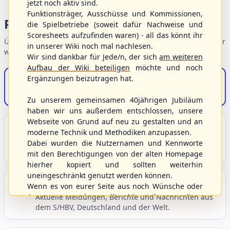
jetzt noch aktiv sind.
Funktionsträger, Ausschüsse und Kommissionen,
Portalbereiche
die Spielbetriebe (soweit dafür Nachweise und
Scoresheets aufzufinden waren) - all das könnt ihr
Übersicht der Verbandsbereiche – wählen Sie einen Einstieg für
in unserer Wiki noch mal nachlesen.
weiterführende Informationen.
Wir sind dankbar für Jede/n, der sich
am weiteren
Aufbau der Wiki beteiligen
möchte und noch
Ergänzungen beizutragen hat.
S/HBV-Shop
Der Onlineshop des S/HBV
Zu unserem gemeinsamen 40jährigen Jubiläum
haben wir uns außerdem entschlossen, unsere
Webseite von Grund auf neu zu gestalten und an
Unser Sport
moderne Technik und Methodiken anzupassen.
Grundlagen und Hintergründe zu Baseball, Softball
Dabei wurden die Nutzernamen und Kennworte
und Baseball5.
mit den Berechtigungen von der alten Homepage
hierher kopiert und sollten weiterhin
uneingeschränkt genutzt werden können.
Berichte und Neuigkeiten
Wenn es von eurer Seite aus noch Wünsche oder
Anregungen geben sollte, könnt ihr uns diese
Aktuelle Meldungen, Berichte und Nachrichten aus
dem S/HBV, Deutschland und der Welt.
gerne an die Verbandsadresse
info@shbvnet.de
schicken.