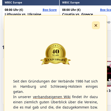
WBSC Europe
WBSC Europe
08:00 Uhr
(€)
08:00 Uhr
(€)
Box-Score
Box-Sco
Lithuania vs. Ukraine
Croatia vs. Greece
U-23 Baseball European
U-23 Baseball European
Championship B Pool 2026 - Group
Championship B Pool 2026 - Group
×
Germany
Spain
17 Vereine im S/HBV
Seit den Gründungen der Verbände 1986 hat sich
in Hamburg und Schleswig-Holstein einiges
Bargenstedt
Elmshorn Alligators
Fehmarn I
getan.
Beavers
In unserer
verbandseigenen Wiki
findet ihr dazu
einen ziemlich guten Überblick über die Vereine,
die es mal gab und die, die dazugekommen bzw.