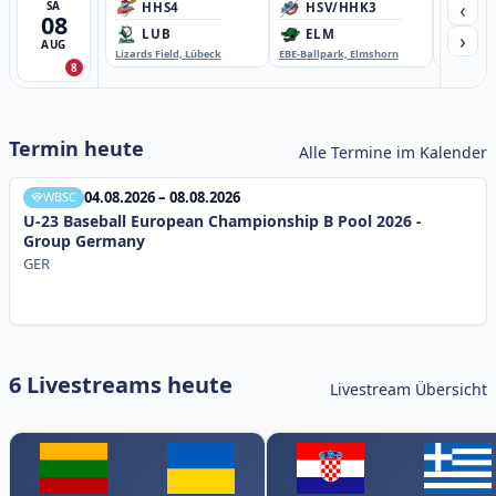
‹
SA
HHS4
HSV/HHK3
HD
08
›
LUB
ELM
GB
AUG
Lizards Field, Lübeck
EBE-Ballpark, Elmshorn
Sportplatz
8
Termin heute
Alle Termine im Kalender
04.08.2026 – 08.08.2026
WBSC
U-23 Baseball European Championship B Pool 2026 -
Group Germany
GER
6 Livestreams heute
Livestream Übersicht