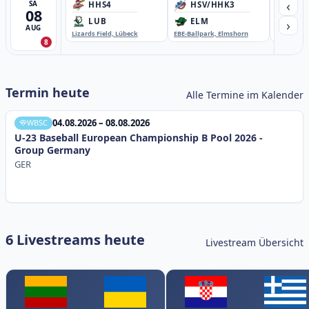
‹
SA
HHS4
HSV/HHK3
HD
08
›
LUB
ELM
GB
AUG
Lizards Field, Lübeck
EBE-Ballpark, Elmshorn
Sportplatz
8
Termin heute
Alle Termine im Kalender
04.08.2026 – 08.08.2026
WBSC
U-23 Baseball European Championship B Pool 2026 -
Group Germany
GER
6 Livestreams heute
Livestream Übersicht