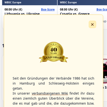
WBSC Europe
WBSC Europe
08:00 Uhr
(€)
08:00 Uhr
(€)
Box-Score
Box-Sco
Lithuania vs. Ukraine
Croatia vs. Greece
U-23 Baseball European
U-23 Baseball European
Championship B Pool 2026 - Group
Championship B Pool 2026 - Group
×
Germany
Spain
17 Vereine im S/HBV
Seit den Gründungen der Verbände 1986 hat sich
in Hamburg und Schleswig-Holstein einiges
Bargenstedt
Elmshorn Alligators
Fehmarn I
getan.
Beavers
In unserer
verbandseigenen Wiki
findet ihr dazu
einen ziemlich guten Überblick über die Vereine,
die es mal gab und die, die dazugekommen bzw.