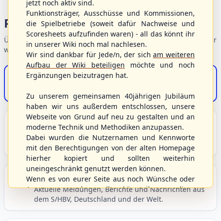
jetzt noch aktiv sind.
Funktionsträger, Ausschüsse und Kommissionen,
Portalbereiche
die Spielbetriebe (soweit dafür Nachweise und
Scoresheets aufzufinden waren) - all das könnt ihr
Übersicht der Verbandsbereiche – wählen Sie einen Einstieg für
in unserer Wiki noch mal nachlesen.
weiterführende Informationen.
Wir sind dankbar für Jede/n, der sich
am weiteren
Aufbau der Wiki beteiligen
möchte und noch
Ergänzungen beizutragen hat.
S/HBV-Shop
Der Onlineshop des S/HBV
Zu unserem gemeinsamen 40jährigen Jubiläum
haben wir uns außerdem entschlossen, unsere
Webseite von Grund auf neu zu gestalten und an
Unser Sport
moderne Technik und Methodiken anzupassen.
Grundlagen und Hintergründe zu Baseball, Softball
Dabei wurden die Nutzernamen und Kennworte
und Baseball5.
mit den Berechtigungen von der alten Homepage
hierher kopiert und sollten weiterhin
uneingeschränkt genutzt werden können.
Berichte und Neuigkeiten
Wenn es von eurer Seite aus noch Wünsche oder
Anregungen geben sollte, könnt ihr uns diese
Aktuelle Meldungen, Berichte und Nachrichten aus
dem S/HBV, Deutschland und der Welt.
gerne an die Verbandsadresse
info@shbvnet.de
schicken.