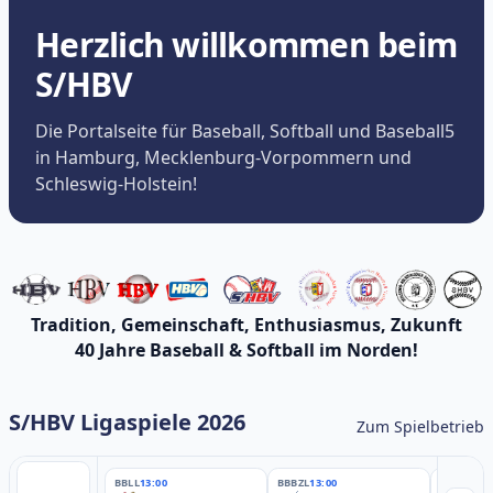
Herzlich willkommen beim
S/HBV
Die Portalseite für Baseball, Softball und Baseball5
in Hamburg, Mecklenburg-Vorpommern und
Schleswig-Holstein!
Tradition, Gemeinschaft, Enthusiasmus, Zukunft
40 Jahre Baseball & Softball im Norden!
S/HBV Ligaspiele 2026
Zum Spielbetrieb
BBLL
13:00
BBBZL
13:00
BBBZL
13: