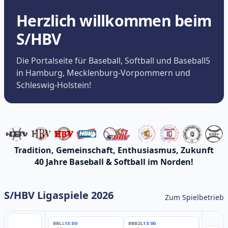
Herzlich willkommen beim
S/HBV
Die Portalseite für Baseball, Softball und Baseball5
in Hamburg, Mecklenburg-Vorpommern und
Schleswig-Holstein!
Tradition, Gemeinschaft, Enthusiasmus, Zukunft
40 Jahre Baseball & Softball im Norden!
S/HBV Ligaspiele 2026
Zum Spielbetrieb
BBLL
13:00
BBBZL
13:00
BBBZL
13: