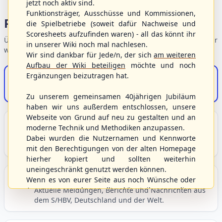
jetzt noch aktiv sind.
Funktionsträger, Ausschüsse und Kommissionen,
Portalbereiche
die Spielbetriebe (soweit dafür Nachweise und
Scoresheets aufzufinden waren) - all das könnt ihr
Übersicht der Verbandsbereiche – wählen Sie einen Einstieg für
in unserer Wiki noch mal nachlesen.
weiterführende Informationen.
Wir sind dankbar für Jede/n, der sich
am weiteren
Aufbau der Wiki beteiligen
möchte und noch
Ergänzungen beizutragen hat.
S/HBV-Shop
Der Onlineshop des S/HBV
Zu unserem gemeinsamen 40jährigen Jubiläum
haben wir uns außerdem entschlossen, unsere
Webseite von Grund auf neu zu gestalten und an
Unser Sport
moderne Technik und Methodiken anzupassen.
Grundlagen und Hintergründe zu Baseball, Softball
Dabei wurden die Nutzernamen und Kennworte
und Baseball5.
mit den Berechtigungen von der alten Homepage
hierher kopiert und sollten weiterhin
uneingeschränkt genutzt werden können.
Berichte und Neuigkeiten
Wenn es von eurer Seite aus noch Wünsche oder
Anregungen geben sollte, könnt ihr uns diese
Aktuelle Meldungen, Berichte und Nachrichten aus
dem S/HBV, Deutschland und der Welt.
gerne an die Verbandsadresse
info@shbvnet.de
schicken.