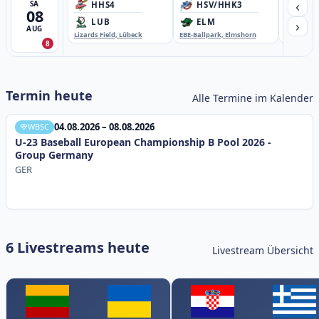
‹
SA
HHS4
HSV/HHK3
HD
08
›
LUB
ELM
GB
AUG
Lizards Field, Lübeck
EBE-Ballpark, Elmshorn
Sportplatz
8
Termin heute
Alle Termine im Kalender
04.08.2026 – 08.08.2026
WBSC
U-23 Baseball European Championship B Pool 2026 -
Group Germany
GER
6 Livestreams heute
Livestream Übersicht