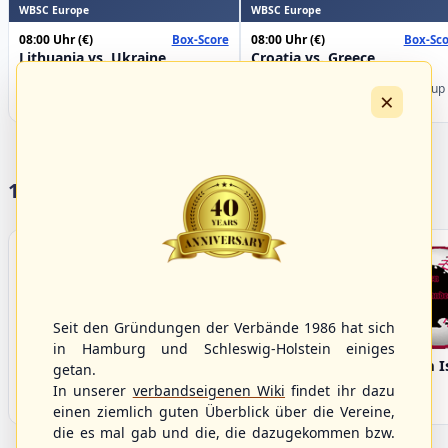
WBSC Europe
WBSC Europe
08:00 Uhr
(€)
08:00 Uhr
(€)
Box-Score
Box-Sco
Lithuania vs. Ukraine
Croatia vs. Greece
U-23 Baseball European
U-23 Baseball European
Championship B Pool 2026 - Group
Championship B Pool 2026 - Group
×
Germany
Spain
17 Vereine im S/HBV
Seit den Gründungen der Verbände 1986 hat sich
in Hamburg und Schleswig-Holstein einiges
Bargenstedt
Elmshorn Alligators
Fehmarn I
getan.
Beavers
In unserer
verbandseigenen Wiki
findet ihr dazu
einen ziemlich guten Überblick über die Vereine,
die es mal gab und die, die dazugekommen bzw.