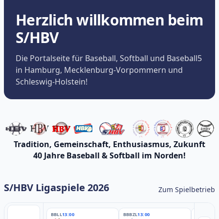
Herzlich willkommen beim
S/HBV
Die Portalseite für Baseball, Softball und Baseball5
in Hamburg, Mecklenburg-Vorpommern und
Schleswig-Holstein!
Tradition, Gemeinschaft, Enthusiasmus, Zukunft
40 Jahre Baseball & Softball im Norden!
S/HBV Ligaspiele 2026
Zum Spielbetrieb
BBLL
13:00
BBBZL
13:00
BBBZL
13: