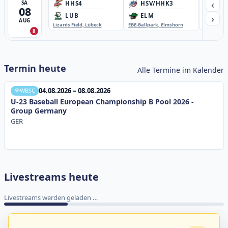
‹
SA
HHS4
HSV/HHK3
HD
08
›
LUB
ELM
GB
AUG
Lizards Field, Lübeck
EBE-Ballpark, Elmshorn
Sportplatz
8
Termin heute
Alle Termine im Kalender
04.08.2026 – 08.08.2026
WBSC
U-23 Baseball European Championship B Pool 2026 -
Group Germany
GER
Livestreams heute
Livestreams werden geladen …