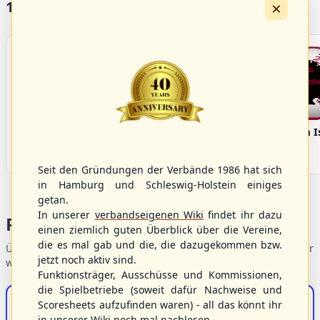
×
17 Vereine im S/HBV
Bargenstedt
Elmshorn Alligators
Fehmarn I
Beavers
Seit den Gründungen der Verbände 1986 hat sich
in Hamburg und Schleswig-Holstein einiges
getan.
In unserer
verbandseigenen Wiki
findet ihr dazu
Portalbereiche
einen ziemlich guten Überblick über die Vereine,
die es mal gab und die, die dazugekommen bzw.
Übersicht der Verbandsbereiche – wählen Sie einen Einstieg für
jetzt noch aktiv sind.
weiterführende Informationen.
Funktionsträger, Ausschüsse und Kommissionen,
die Spielbetriebe (soweit dafür Nachweise und
S/HBV-Shop
Scoresheets aufzufinden waren) - all das könnt ihr
in unserer Wiki noch mal nachlesen.