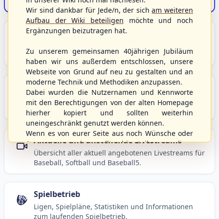
Der Onlineshop des S/HBV
Wir sind dankbar für Jede/n, der sich
am weiteren
Aufbau der Wiki beteiligen
möchte und noch
Ergänzungen beizutragen hat.
Unser Sport
Grundlagen und Hintergründe zu Baseball, Softball
Zu unserem gemeinsamen 40jährigen Jubiläum
und Baseball5.
haben wir uns außerdem entschlossen, unsere
Webseite von Grund auf neu zu gestalten und an
moderne Technik und Methodiken anzupassen.
Berichte und Neuigkeiten
Dabei wurden die Nutzernamen und Kennworte
Aktuelle Meldungen, Berichte und Nachrichten aus
mit den Berechtigungen von der alten Homepage
dem S/HBV, Deutschland und der Welt.
hierher kopiert und sollten weiterhin
uneingeschränkt genutzt werden können.
Wenn es von eurer Seite aus noch Wünsche oder
Aktuelle und anstehende Livestreams
Anregungen geben sollte, könnt ihr uns diese
Übersicht aller aktuell angebotenen Livestreams für
gerne an die Verbandsadresse
info@shbvnet.de
Baseball, Softball und Baseball5.
schicken.
Spielbetrieb
Ligen, Spielpläne, Statistiken und Informationen
zum laufenden Spielbetrieb.