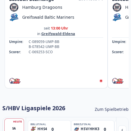
Hamburg Dragoons
Ha
Greifswald Baltic Mariners
Gr
seit
13:00 Uhr
in
Greifswald-Eldena
Umpire:
C-089059-UMP-BB
Umpire:
B-078542-UMP-BB
Scorer:
C-069253-SCO
Scorer:
S/HBV Ligaspiele 2026
Zum Spielbetrieb
HEUTE
BBLL
FINAL
BBBZL
FINAL
BBBZL
13:
‹
0
0
SA
HHS4
HSV/HHK3
HD