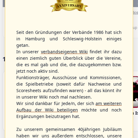
WBSC Europe
WBSC Europe
(F)
16:00 Uhr
(€)
15:40 Uhr
(€)
Box-Score
Box-Sco
Sweden vs. Germany
Spain vs. Israel
U-23 Baseball European
U-23 Baseball European
Championship B Pool 2026 - Group
Championship B Pool 2026 - Group
Seit den Gründungen der Verbände 1986 hat sich
Germany
Spain
in Hamburg und Schleswig-Holstein einiges
getan.
In unserer
verbandseigenen Wiki
findet ihr dazu
17 Vereine im S/HBV
einen ziemlich guten Überblick über die Vereine,
die es mal gab und die, die dazugekommen bzw.
jetzt noch aktiv sind.
Funktionsträger, Ausschüsse und Kommissionen,
die Spielbetriebe (soweit dafür Nachweise und
Scoresheets aufzufinden waren) - all das könnt ihr
in unserer Wiki noch mal nachlesen.
Wir sind dankbar für Jede/n, der sich
am weiteren
Aufbau der Wiki beteiligen
möchte und noch
Bargenstedt
Elmshorn Alligators
Fehmarn I
Ergänzungen beizutragen hat.
Beavers
Zu unserem gemeinsamen 40jährigen Jubiläum
haben wir uns außerdem entschlossen, unsere