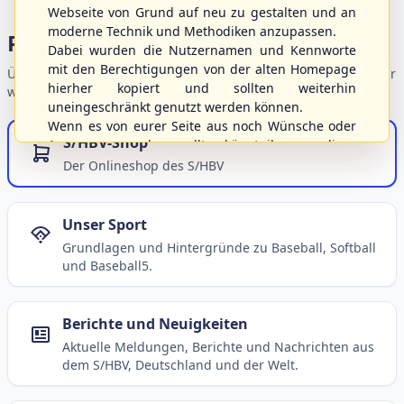
Webseite von Grund auf neu zu gestalten und an
moderne Technik und Methodiken anzupassen.
Portalbereiche
Dabei wurden die Nutzernamen und Kennworte
mit den Berechtigungen von der alten Homepage
Übersicht der Verbandsbereiche – wählen Sie einen Einstieg für
hierher kopiert und sollten weiterhin
weiterführende Informationen.
uneingeschränkt genutzt werden können.
Wenn es von eurer Seite aus noch Wünsche oder
S/HBV-Shop
Anregungen geben sollte, könnt ihr uns diese
gerne an die Verbandsadresse
info@shbvnet.de
Der Onlineshop des S/HBV
schicken.
Unser Sport
Grundlagen und Hintergründe zu Baseball, Softball
und Baseball5.
Berichte und Neuigkeiten
Aktuelle Meldungen, Berichte und Nachrichten aus
dem S/HBV, Deutschland und der Welt.