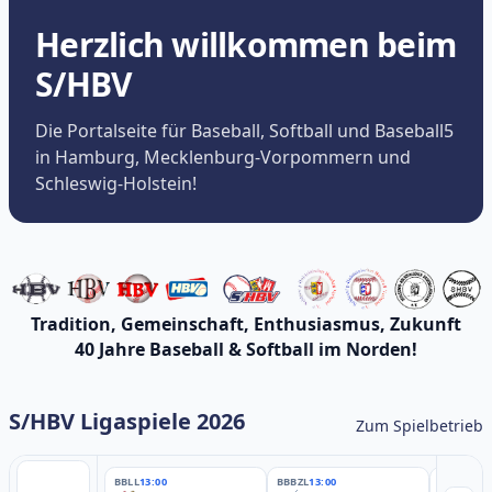
Herzlich willkommen beim
S/HBV
Die Portalseite für Baseball, Softball und Baseball5
in Hamburg, Mecklenburg-Vorpommern und
Schleswig-Holstein!
Tradition, Gemeinschaft, Enthusiasmus, Zukunft
40 Jahre Baseball & Softball im Norden!
S/HBV Ligaspiele 2026
Zum Spielbetrieb
BBLL
13:00
BBBZL
13:00
BBBZL
13: