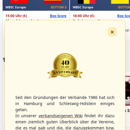
WBSC Europe
WBSC Europe
BOTTOM 5
BOTTOM
15:00 Uhr
(€)
16:00 Uhr
(€)
Box-Score
Box-Sco
Slovakia vs. Spain
Belgium vs. Germany
U-23 Baseball European
U-23 Baseball European
×
Championship B Pool 2026 - Group
Championship B Pool 2026 - Group
Spain
Germany
17 Vereine im S/HBV
Seit den Gründungen der Verbände 1986 hat sich
in Hamburg und Schleswig-Holstein einiges
getan.
Bargenstedt
Elmshorn Alligators
Fehmarn I
Beavers
In unserer
verbandseigenen Wiki
findet ihr dazu
einen ziemlich guten Überblick über die Vereine,
die es mal gab und die, die dazugekommen bzw.