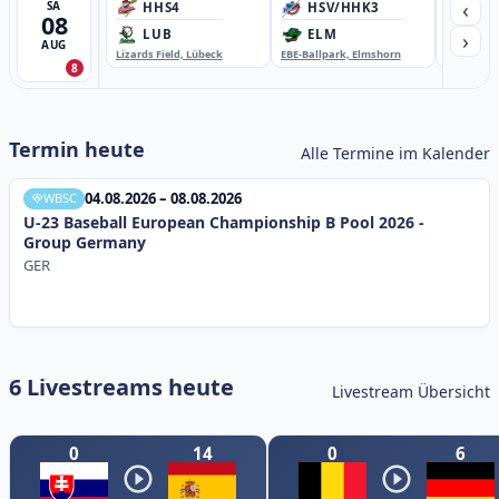
‹
SA
HHS4
HSV/HHK3
HD
08
›
LUB
ELM
GB
AUG
Lizards Field, Lübeck
EBE-Ballpark, Elmshorn
Sportplatz
8
Termin heute
Alle Termine im Kalender
04.08.2026 – 08.08.2026
WBSC
U-23 Baseball European Championship B Pool 2026 -
Group Germany
GER
6 Livestreams heute
Livestream Übersicht
0
14
0
6