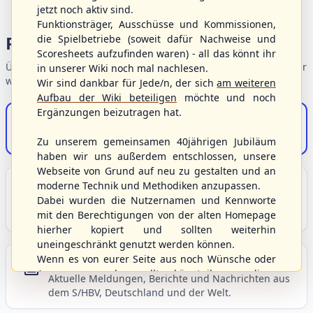
jetzt noch aktiv sind.
Funktionsträger, Ausschüsse und Kommissionen,
Portalbereiche
die Spielbetriebe (soweit dafür Nachweise und
Scoresheets aufzufinden waren) - all das könnt ihr
Übersicht der Verbandsbereiche – wählen Sie einen Einstieg für
in unserer Wiki noch mal nachlesen.
weiterführende Informationen.
Wir sind dankbar für Jede/n, der sich
am weiteren
Aufbau der Wiki beteiligen
möchte und noch
Ergänzungen beizutragen hat.
S/HBV-Shop
Der Onlineshop des S/HBV
Zu unserem gemeinsamen 40jährigen Jubiläum
haben wir uns außerdem entschlossen, unsere
Webseite von Grund auf neu zu gestalten und an
Unser Sport
moderne Technik und Methodiken anzupassen.
Dabei wurden die Nutzernamen und Kennworte
Grundlagen und Hintergründe zu Baseball, Softball
mit den Berechtigungen von der alten Homepage
und Baseball5.
hierher kopiert und sollten weiterhin
uneingeschränkt genutzt werden können.
Wenn es von eurer Seite aus noch Wünsche oder
Berichte und Neuigkeiten
Anregungen geben sollte, könnt ihr uns diese
Aktuelle Meldungen, Berichte und Nachrichten aus
gerne an die Verbandsadresse
info@shbvnet.de
dem S/HBV, Deutschland und der Welt.
schicken.