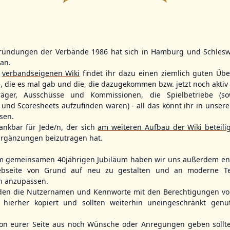
11
ründungen der Verbände 1986 hat sich in Hamburg und Schlesw
WBSC Europe
WBSC Europe
tan.
16:00 Uhr
(€)
Box-Score
Box-Score
r
verbandseigenen Wiki
findet ihr dazu einen ziemlich guten Übe
11:30 Uhr
(€)
n
Poland vs. Lithuania
Slovakia vs. 
e, die es mal gab und die, die dazugekommen bzw. jetzt noch aktiv 
opean
U-23 Baseball European
ol 2026 - Group
Championship B Pool 2026 - Group
U-23 Baseball E
träger, Ausschüsse und Kommissionen, die Spielbetriebe (so
Germany
Championship B 
und Scoresheets aufzufinden waren) - all das könnt ihr in unsere
Spain
sen.
ankbar für Jede/n, der sich
am weiteren Aufbau der Wiki beteili
rgänzungen beizutragen hat.
m gemeinsamen 40jährigen Jubiläum haben wir uns außerdem ent
bseite von Grund auf neu zu gestalten und an moderne T
n anzupassen.
den die Nutzernamen und Kennworte mit den Berechtigungen von
hierher kopiert und sollten weiterhin uneingeschränkt genu
n eurer Seite aus noch Wünsche oder Anregungen geben sollte