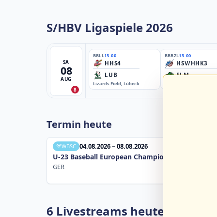
S/HBV Ligaspiele 2026
BBLL
13:00
BBBZL
13:00
SA
HHS4
HSV/HHK3
08
LUB
ELM
AUG
Lizards Field, Lübeck
EBE-Ballpark, Elmshorn
8
Termin heute
04.08.2026 – 08.08.2026
WBSC
U-23 Baseball European Championship B Pool 20
GER
6 Livestreams heute