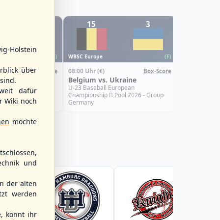
1
15
3
0
WBSC Europe
ig-Holstein
08:00 Uhr
(€)
WBSC Europe
(F)
(F)
Croatia vs.
rblick über
08:00 Uhr
(€)
Box-Score
Box-Score
U-23 Basebal
Türkiye
Belgium vs. Ukraine
sind.
Championship
Spain
uropean
U-23 Baseball European
weit dafür
Pool 2026 - Group
Championship B Pool 2026 - Group
r Wiki noch
Germany
gen
möchte
schlossen,
echnik und
 der alten
tzt werden
, könnt ihr