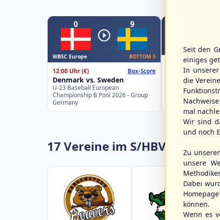
0
9
Seit den G
WBSC Europe
WBSC Europe
BOTTOM 5
einiges ge
15:00 Uhr
(€)
In unsere
12:00 Uhr
(€)
Box-Score
Greece vs. Spai
Denmark vs. Sweden
die Verein
U-23 Baseball Eur
U-23 Baseball European
Championship B Po
Funktions
Championship B Pool 2026 - Group
Spain
Nachweise 
Germany
mal nachle
Wir sind d
und noch E
17 Vereine im S/HBV
Zu unsere
unsere We
Methodike
Dabei wur
Homepage 
können.
Wenn es vo