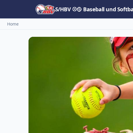
S/HBV ⚾🥎 Baseball und Softb
Home