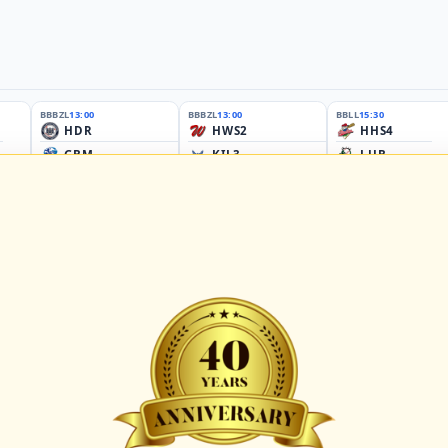
BBBZL
13:00
BBBZL
13:00
BBLL
15:30
HDR
HWS2
HHS4
GBM
KIL3
LUB
Sportplatz Am Elisenhain, Greifswald-Eldena
Förde Ballpark (Kilia-Sportplätze), Kiel
Lizards Field, Lübeck
26 - Group Germany