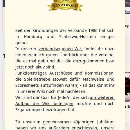
WBSC Europe
WBSC Europe
TOP 4
BOTTOM
15:40 Uhr
(€)
16:00 Uhr
(€)
Box-Score
Box-Sco
Spain vs. Israel
Sweden vs. Germany
U-23 Baseball European
U-23 Baseball European
Championship B Pool 2026 - Group
Championship B Pool 2026 - Group
Seit den Gründungen der Verbände 1986 hat sich
Spain
Germany
in Hamburg und Schleswig-Holstein einiges
getan.
In unserer
verbandseigenen Wiki
findet ihr dazu
17 Vereine im S/HBV
einen ziemlich guten Überblick über die Vereine,
die es mal gab und die, die dazugekommen bzw.
jetzt noch aktiv sind.
Funktionsträger, Ausschüsse und Kommissionen,
die Spielbetriebe (soweit dafür Nachweise und
Scoresheets aufzufinden waren) - all das könnt ihr
in unserer Wiki noch mal nachlesen.
Wir sind dankbar für Jede/n, der sich
am weiteren
Aufbau der Wiki beteiligen
möchte und noch
Bargenstedt
Elmshorn Alligators
Fehmarn I
Ergänzungen beizutragen hat.
Beavers
Zu unserem gemeinsamen 40jährigen Jubiläum
haben wir uns außerdem entschlossen, unsere