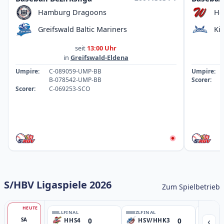
Hamburg Dragoons
Ho
Greifswald Baltic Mariners
Ki
seit
13:00 Uhr
in
Greifswald-Eldena
Umpire:
C-089059-UMP-BB
Umpire:
B-078542-UMP-BB
Scorer:
Scorer:
C-069253-SCO
S/HBV Ligaspiele 2026
Zum Spielbetrieb
HEUTE
BBLL
FINAL
BBBZL
FINAL
BBBZL
13:
‹
0
0
SA
HHS4
HSV/HHK3
HD