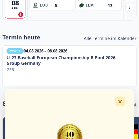
08
6
13
›
LUB
ELM
GB
AUG
8
Termin heute
Alle Termine im Kalender
04.08.2026 – 08.08.2026
WBSC
U-23 Baseball European Championship B Pool 2026 -
Group Germany
GER
×
8 Livestreams heute
Livestream Übersicht
5
3
1
1