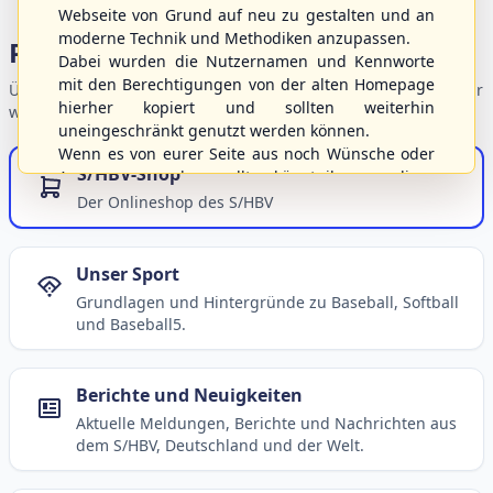
Webseite von Grund auf neu zu gestalten und an
moderne Technik und Methodiken anzupassen.
Portalbereiche
Dabei wurden die Nutzernamen und Kennworte
mit den Berechtigungen von der alten Homepage
Übersicht der Verbandsbereiche – wählen Sie einen Einstieg für
hierher kopiert und sollten weiterhin
weiterführende Informationen.
uneingeschränkt genutzt werden können.
Wenn es von eurer Seite aus noch Wünsche oder
S/HBV-Shop
Anregungen geben sollte, könnt ihr uns diese
gerne an die Verbandsadresse
info@shbvnet.de
Der Onlineshop des S/HBV
schicken.
Unser Sport
Grundlagen und Hintergründe zu Baseball, Softball
und Baseball5.
Berichte und Neuigkeiten
Aktuelle Meldungen, Berichte und Nachrichten aus
dem S/HBV, Deutschland und der Welt.