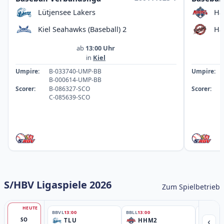
Lütjensee Lakers
Ha
Kiel Seahawks (Baseball) 2
Ha
ab
13:00 Uhr
in
Kiel
Umpire:
B-033740-UMP-BB
Umpire:
B-000614-UMP-BB
Scorer:
B-086327-SCO
Scorer:
C-085639-SCO
S/HBV Ligaspiele 2026
Zum Spielbetrieb
HEUTE
BBVL
13:00
BBLL
13:00
BBLL
15:30
‹
SO
TLU
HHM2
HH