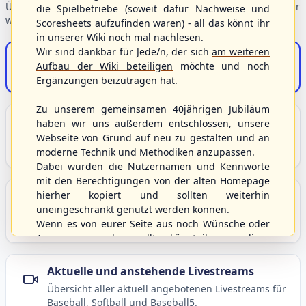
Übersicht der Verbandsbereiche – wählen Sie einen Einstieg für
die Spielbetriebe (soweit dafür Nachweise und
weiterführende Informationen.
Scoresheets aufzufinden waren) - all das könnt ihr
in unserer Wiki noch mal nachlesen.
Wir sind dankbar für Jede/n, der sich
am weiteren
S/HBV-Shop
Aufbau der Wiki beteiligen
möchte und noch
Der Onlineshop des S/HBV
Ergänzungen beizutragen hat.
Zu unserem gemeinsamen 40jährigen Jubiläum
Unser Sport
haben wir uns außerdem entschlossen, unsere
Webseite von Grund auf neu zu gestalten und an
Grundlagen und Hintergründe zu Baseball, Softball
moderne Technik und Methodiken anzupassen.
und Baseball5.
Dabei wurden die Nutzernamen und Kennworte
mit den Berechtigungen von der alten Homepage
hierher kopiert und sollten weiterhin
Berichte und Neuigkeiten
uneingeschränkt genutzt werden können.
Aktuelle Meldungen, Berichte und Nachrichten aus
Wenn es von eurer Seite aus noch Wünsche oder
dem S/HBV, Deutschland und der Welt.
Anregungen geben sollte, könnt ihr uns diese
gerne an die Verbandsadresse
info@shbvnet.de
schicken.
Aktuelle und anstehende Livestreams
Übersicht aller aktuell angebotenen Livestreams für
Baseball, Softball und Baseball5.