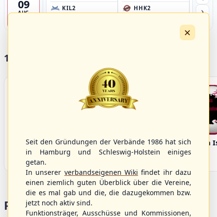
09
›
KIL2
HHK2
HH
AUG
Förde Ballpark (Kilia-Sportplätze), Kiel
Ballpark Langenhorst, Hamburg
Ballpark 
4
×
17 Vereine im S/HBV
Seit den Gründungen der Verbände 1986 hat sich
Bargenstedt
Elmshorn Alligators
Fehmarn I
Beavers
in Hamburg und Schleswig-Holstein einiges
getan.
In unserer
verbandseigenen Wiki
findet ihr dazu
einen ziemlich guten Überblick über die Vereine,
die es mal gab und die, die dazugekommen bzw.
Portalbereiche
jetzt noch aktiv sind.
Funktionsträger, Ausschüsse und Kommissionen,