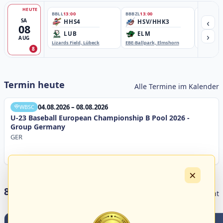
HEUTE
BBLL
13:00
BBBZL
13:00
BBBZL
13:
‹
SA
HHS4
HSV/HHK3
HD
08
›
LUB
ELM
GB
AUG
Lizards Field, Lübeck
EBE-Ballpark, Elmshorn
Sportplatz
8
Termin heute
Alle Termine im Kalender
04.08.2026 – 08.08.2026
WBSC
U-23 Baseball European Championship B Pool 2026 -
Group Germany
GER
×
8 Livestreams heute
Livestream Übersicht
1
0
0
3