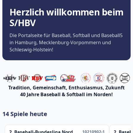
Herzlich willkommen beim
S/HBV
Die Portalseite für Baseball, Softball und Baseball5
in Hamburg, Mecklenburg-Vorpommern und
Schleswig-Holstein!
Tradition, Gemeinschaft, Enthusiasmus, Zukunft
40 Jahre Baseball & Softball im Norden!
14 Spiele heute
10210902-1
2. Baseball-Bundesliga Nord
2. Baseb