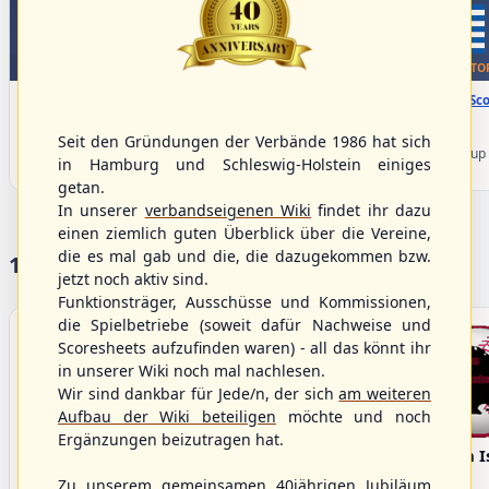
WBSC Europe
WBSC Europe
TOP 4
TO
08:00 Uhr
(€)
08:00 Uhr
(€)
Box-Score
Box-Sco
Denmark vs. Lithuania
Türkiye vs. Greece
U-23 Baseball European
U-23 Baseball European
Seit den Gründungen der Verbände 1986 hat sich
Championship B Pool 2026 - Group
Championship B Pool 2026 - Group
in Hamburg und Schleswig-Holstein einiges
Germany
Spain
getan.
In unserer
verbandseigenen Wiki
findet ihr dazu
einen ziemlich guten Überblick über die Vereine,
die es mal gab und die, die dazugekommen bzw.
17 Vereine im S/HBV
jetzt noch aktiv sind.
Funktionsträger, Ausschüsse und Kommissionen,
die Spielbetriebe (soweit dafür Nachweise und
Scoresheets aufzufinden waren) - all das könnt ihr
in unserer Wiki noch mal nachlesen.
Wir sind dankbar für Jede/n, der sich
am weiteren
Aufbau der Wiki beteiligen
möchte und noch
Ergänzungen beizutragen hat.
Bargenstedt
Elmshorn Alligators
Fehmarn I
Beavers
Zu unserem gemeinsamen 40jährigen Jubiläum