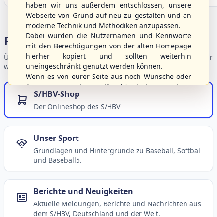
haben wir uns außerdem entschlossen, unsere
Webseite von Grund auf neu zu gestalten und an
moderne Technik und Methodiken anzupassen.
Dabei wurden die Nutzernamen und Kennworte
Portalbereiche
mit den Berechtigungen von der alten Homepage
hierher kopiert und sollten weiterhin
Übersicht der Verbandsbereiche – wählen Sie einen Einstieg für
uneingeschränkt genutzt werden können.
weiterführende Informationen.
Wenn es von eurer Seite aus noch Wünsche oder
Anregungen geben sollte, könnt ihr uns diese
S/HBV-Shop
gerne an die Verbandsadresse
info@shbvnet.de
Der Onlineshop des S/HBV
schicken.
Unser Sport
Grundlagen und Hintergründe zu Baseball, Softball
und Baseball5.
Berichte und Neuigkeiten
Aktuelle Meldungen, Berichte und Nachrichten aus
dem S/HBV, Deutschland und der Welt.