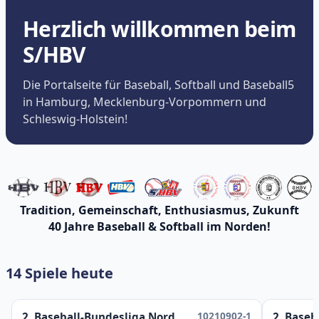
Herzlich willkommen beim
S/HBV
Die Portalseite für Baseball, Softball und Baseball5
in Hamburg, Mecklenburg-Vorpommern und
Schleswig-Holstein!
Tradition, Gemeinschaft, Enthusiasmus, Zukunft
40 Jahre Baseball & Softball im Norden!
14 Spiele heute
10210902-1
2. Baseball-Bundesliga Nord
2. Baseb