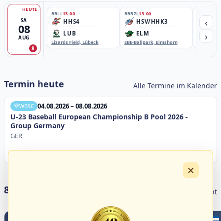
HEUTE
BBLL
13:00
BBBZL
13:00
BBBZL
13:
‹
SA
HHS4
HSV/HHK3
HD
08
›
LUB
ELM
GB
AUG
Lizards Field, Lübeck
EBE-Ballpark, Elmshorn
Sportplatz
8
Termin heute
Alle Termine im Kalender
04.08.2026 – 08.08.2026
WBSC
U-23 Baseball European Championship B Pool 2026 -
Group Germany
GER
×
8 Livestreams heute
Livestream Übersicht