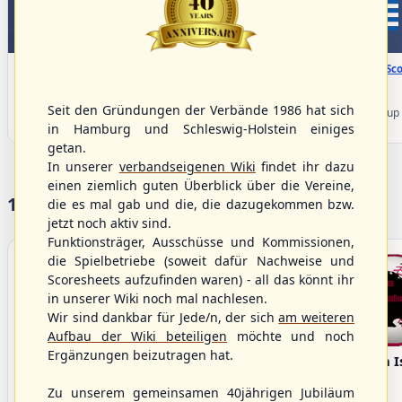
WBSC Europe
WBSC Europe
08:00 Uhr
(€)
08:00 Uhr
(€)
Box-Score
Box-Sco
Denmark vs. Lithuania
Türkiye vs. Greece
U-23 Baseball European
U-23 Baseball European
Seit den Gründungen der Verbände 1986 hat sich
Championship B Pool 2026 - Group
Championship B Pool 2026 - Group
Germany
Spain
in Hamburg und Schleswig-Holstein einiges
getan.
In unserer
verbandseigenen Wiki
findet ihr dazu
einen ziemlich guten Überblick über die Vereine,
17 Vereine im S/HBV
die es mal gab und die, die dazugekommen bzw.
jetzt noch aktiv sind.
Funktionsträger, Ausschüsse und Kommissionen,
die Spielbetriebe (soweit dafür Nachweise und
Scoresheets aufzufinden waren) - all das könnt ihr
in unserer Wiki noch mal nachlesen.
Wir sind dankbar für Jede/n, der sich
am weiteren
Aufbau der Wiki beteiligen
möchte und noch
Ergänzungen beizutragen hat.
Bargenstedt
Elmshorn Alligators
Fehmarn I
Beavers
Zu unserem gemeinsamen 40jährigen Jubiläum