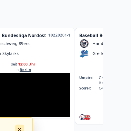
10220201-1
l-Bundesliga Nordost
Baseball Bezirksliga
nschweig 89ers
Hamburg Dragoon
n Skylarks
Greifswald Baltic M
seit
12:00 Uhr
seit
13:00
in
Berlin
in
Greifswal
Umpire:
C-089059-UMP-BB
B-078542-UMP-BB
Scorer:
C-069253-SCO
: A-043363-UMP-BB
×
: A-040088-UMP-BB