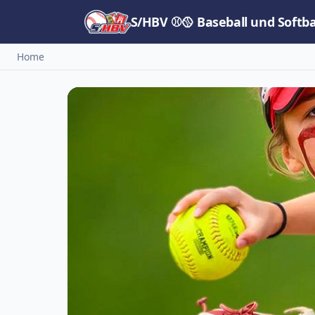
S/HBV ⚾🥎 Baseball und Softb
Home