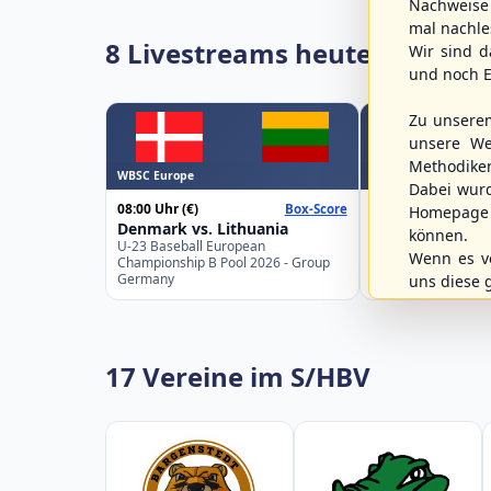
Nachweise 
mal nachle
8 Livestreams heute
Wir sind d
und noch E
Zu unsere
unsere We
Methodike
WBSC Europe
WBSC Europe
Dabei wur
08:00 Uhr
(€)
08:00 Uhr
(€)
Box-Score
Homepage 
Denmark vs. Lithuania
Türkiye vs. Gre
können.
U-23 Baseball European
U-23 Baseball Eur
Wenn es vo
Championship B Pool 2026 - Group
Championship B Po
Germany
Spain
uns diese 
17 Vereine im S/HBV