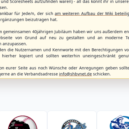
und Scoresheets aufzufinden waren) - all das könnt ihr in unsere
sen.
ankbar für Jede/n, der sich
am weiteren Aufbau der Wiki beteili
rgänzungen beizutragen hat.
m gemeinsamen 40jährigen Jubiläum haben wir uns außerdem ent
bseite von Grund auf neu zu gestalten und an moderne T
n anzupassen.
WBSC Europe
Spielbetrieb
den die Nutzernamen und Kennworte mit den Berechtigungen von
11:30 Uhr
(€)
Box-Score
Box-Score
hierher kopiert und sollten weiterhin uneingeschränkt genu
12:00 Uhr
ece
Slovakia vs. Switzerland
Berlin Skylar
opean
U-23 Baseball European
Braunschweig
n eurer Seite aus noch Wünsche oder Anregungen geben sollte
ol 2026 - Group
Championship B Pool 2026 - Group
2. Baseball-Bun
Spain
gerne an die Verbandsadresse
info@shbvnet.de
schicken.