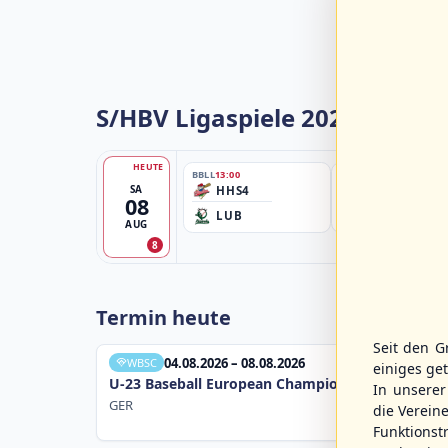
S/HBV Ligaspiele 2026
HEUTE
BBLL
13:00
BBBZL
13:00
SA
HHS4
HSV/HHK3
08
LUB
ELM
AUG
8
Termin heute
Seit den G
04.08.2026 – 08.08.2026
WBSC
einiges ge
U-23 Baseball European Championship B Pool 20
In unsere
GER
die Verein
Funktions