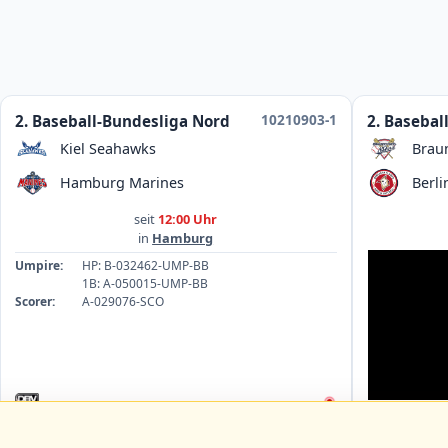
10210903-1
2. Baseball-Bundesliga Nord
2. Basebal
Kiel Seahawks
Brau
Hamburg Marines
Berli
seit
12:00 Uhr
in
Hamburg
Umpire:
HP: B-032462-UMP-BB
1B: A-050015-UMP-BB
Scorer:
A-029076-SCO
Umpire:
1B
HP