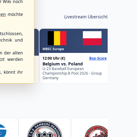
r Wiki noch
gen
möchte
Livestream Übersicht
schlossen,
echnik und
WBSC Europe
WBSC Europe
 der alten
15:00 Uhr
(€)
12:00 Uhr
(€)
Box-Score
Spain vs. I
tzt werden
Belgium vs. Poland
U-23 Basebal
ks vs.
Championship
U-23 Baseball European
 89ers
, könnt ihr
Spain
Championship B Pool 2026 - Group
desliga Nordost
Germany