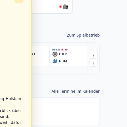
076222-SCO
Zum Spielbetrieb
BBBZL
15:30
BBBZL
15:30
BBBZL
15:30
‹
HSV/HHK3
HDR
HWS2
›
ELM
GBM
KIL3
Alle Termine im Kalender
ig-Holstein
rblick über
sind.
weit dafür