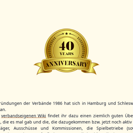
Scorer:
B-
BBBZL
13:00
BBBZL
13:00
BBLL
15:30
HDR
HWS2
HHS4
GBM
KIL3
LUB
ründungen der Verbände 1986 hat sich in Hamburg und Schlesw
tan.
26 - Group Germany
r
verbandseigenen Wiki
findet ihr dazu einen ziemlich guten Übe
e, die es mal gab und die, die dazugekommen bzw. jetzt noch aktiv 
träger, Ausschüsse und Kommissionen, die Spielbetriebe (so