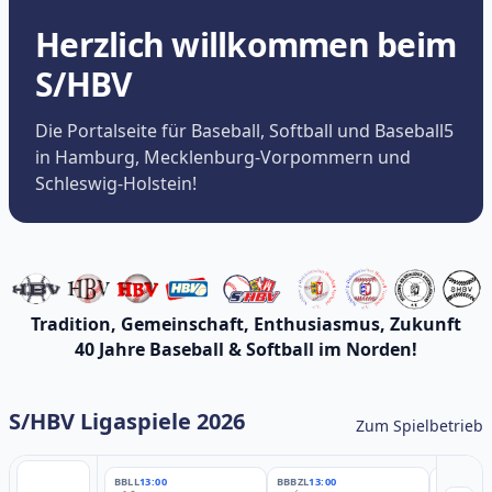
Herzlich willkommen beim
S/HBV
Die Portalseite für Baseball, Softball und Baseball5
in Hamburg, Mecklenburg-Vorpommern und
Schleswig-Holstein!
Tradition, Gemeinschaft, Enthusiasmus, Zukunft
40 Jahre Baseball & Softball im Norden!
S/HBV Ligaspiele 2026
Zum Spielbetrieb
BBLL
13:00
BBBZL
13:00
BBBZL
13: