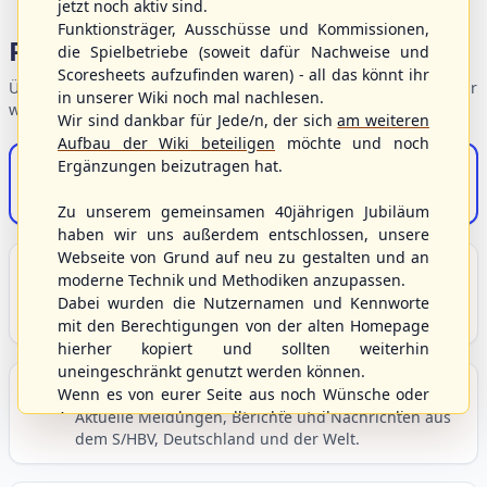
jetzt noch aktiv sind.
Funktionsträger, Ausschüsse und Kommissionen,
Portalbereiche
die Spielbetriebe (soweit dafür Nachweise und
Scoresheets aufzufinden waren) - all das könnt ihr
Übersicht der Verbandsbereiche – wählen Sie einen Einstieg für
in unserer Wiki noch mal nachlesen.
weiterführende Informationen.
Wir sind dankbar für Jede/n, der sich
am weiteren
Aufbau der Wiki beteiligen
möchte und noch
Ergänzungen beizutragen hat.
S/HBV-Shop
Der Onlineshop des S/HBV
Zu unserem gemeinsamen 40jährigen Jubiläum
haben wir uns außerdem entschlossen, unsere
Webseite von Grund auf neu zu gestalten und an
Unser Sport
moderne Technik und Methodiken anzupassen.
Grundlagen und Hintergründe zu Baseball, Softball
Dabei wurden die Nutzernamen und Kennworte
und Baseball5.
mit den Berechtigungen von der alten Homepage
hierher kopiert und sollten weiterhin
uneingeschränkt genutzt werden können.
Berichte und Neuigkeiten
Wenn es von eurer Seite aus noch Wünsche oder
Anregungen geben sollte, könnt ihr uns diese
Aktuelle Meldungen, Berichte und Nachrichten aus
dem S/HBV, Deutschland und der Welt.
gerne an die Verbandsadresse
info@shbvnet.de
schicken.