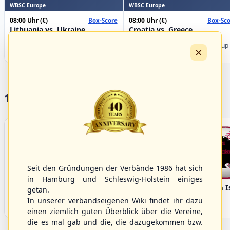
WBSC Europe
WBSC Europe
08:00 Uhr
(€)
08:00 Uhr
(€)
Box-Score
Box-Sco
Lithuania vs. Ukraine
Croatia vs. Greece
U-23 Baseball European
U-23 Baseball European
Championship B Pool 2026 - Group
Championship B Pool 2026 - Group
×
Germany
Spain
17 Vereine im S/HBV
Seit den Gründungen der Verbände 1986 hat sich
in Hamburg und Schleswig-Holstein einiges
Bargenstedt
Elmshorn Alligators
Fehmarn I
getan.
Beavers
In unserer
verbandseigenen Wiki
findet ihr dazu
einen ziemlich guten Überblick über die Vereine,
die es mal gab und die, die dazugekommen bzw.