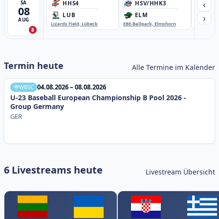
‹
SA
HHS4
HSV/HHK3
HD
08
›
LUB
ELM
GB
AUG
Lizards Field, Lübeck
EBE-Ballpark, Elmshorn
Sportplatz
8
Termin heute
Alle Termine im Kalender
04.08.2026 – 08.08.2026
WBSC
U-23 Baseball European Championship B Pool 2026 -
Group Germany
GER
6 Livestreams heute
Livestream Übersicht