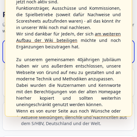
jetzt noch aktiv sind.
Funktionsträger, Ausschüsse und Kommissionen,
Portalbereiche
die Spielbetriebe (soweit dafür Nachweise und
Scoresheets aufzufinden waren) - all das könnt ihr
Übersicht der Verbandsbereiche – wählen Sie einen Einstieg für
in unserer Wiki noch mal nachlesen.
weiterführende Informationen.
Wir sind dankbar für Jede/n, der sich
am weiteren
Aufbau der Wiki beteiligen
möchte und noch
Ergänzungen beizutragen hat.
S/HBV-Shop
Der Onlineshop des S/HBV
Zu unserem gemeinsamen 40jährigen Jubiläum
haben wir uns außerdem entschlossen, unsere
Webseite von Grund auf neu zu gestalten und an
Unser Sport
moderne Technik und Methodiken anzupassen.
Grundlagen und Hintergründe zu Baseball, Softball
Dabei wurden die Nutzernamen und Kennworte
und Baseball5.
mit den Berechtigungen von der alten Homepage
hierher kopiert und sollten weiterhin
uneingeschränkt genutzt werden können.
Berichte und Neuigkeiten
Wenn es von eurer Seite aus noch Wünsche oder
Anregungen geben sollte, könnt ihr uns diese
Aktuelle Meldungen, Berichte und Nachrichten aus
dem S/HBV, Deutschland und der Welt.
gerne an die Verbandsadresse
info@shbvnet.de
schicken.