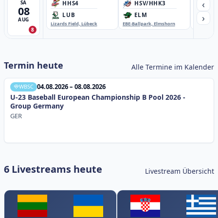
‹
SA
HHS4
HSV/HHK3
HD
08
›
LUB
ELM
GB
AUG
Lizards Field, Lübeck
EBE-Ballpark, Elmshorn
Sportplatz
8
Termin heute
Alle Termine im Kalender
04.08.2026 – 08.08.2026
WBSC
U-23 Baseball European Championship B Pool 2026 -
Group Germany
GER
6 Livestreams heute
Livestream Übersicht