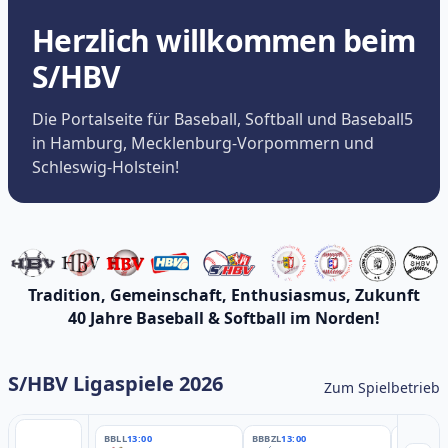
Herzlich willkommen beim
S/HBV
Die Portalseite für Baseball, Softball und Baseball5
in Hamburg, Mecklenburg-Vorpommern und
Schleswig-Holstein!
Tradition, Gemeinschaft, Enthusiasmus, Zukunft
40 Jahre Baseball & Softball im Norden!
S/HBV Ligaspiele 2026
Zum Spielbetrieb
BBLL
13:00
BBBZL
13:00
BBBZL
13: