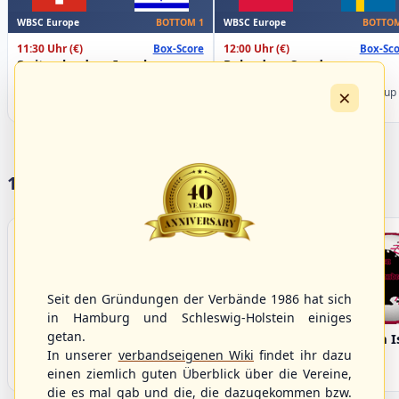
WBSC Europe
WBSC Europe
BOTTOM 1
BOTTOM
11:30 Uhr
(€)
12:00 Uhr
(€)
Box-Score
Box-Sco
Switzerland vs. Israel
Poland vs. Sweden
U-23 Baseball European
U-23 Baseball European
×
Championship B Pool 2026 - Group
Championship B Pool 2026 - Group
Spain
Germany
17 Vereine im S/HBV
Seit den Gründungen der Verbände 1986 hat sich
in Hamburg und Schleswig-Holstein einiges
getan.
Bargenstedt
Elmshorn Alligators
Fehmarn I
Beavers
In unserer
verbandseigenen Wiki
findet ihr dazu
einen ziemlich guten Überblick über die Vereine,
die es mal gab und die, die dazugekommen bzw.