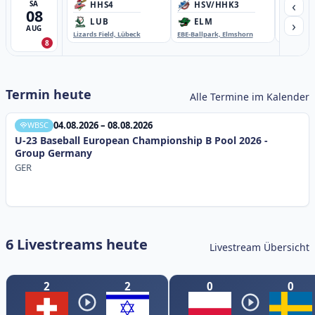
‹
SA
HHS4
HSV/HHK3
HD
08
›
LUB
ELM
GB
AUG
Lizards Field, Lübeck
EBE-Ballpark, Elmshorn
Sportplatz
8
Termin heute
Alle Termine im Kalender
04.08.2026 – 08.08.2026
WBSC
U-23 Baseball European Championship B Pool 2026 -
Group Germany
GER
6 Livestreams heute
Livestream Übersicht
2
2
0
0