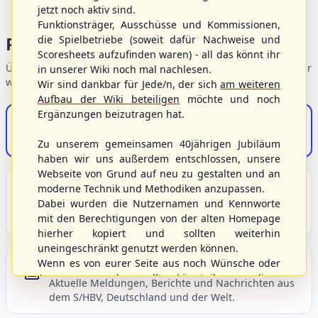
jetzt noch aktiv sind.
Funktionsträger, Ausschüsse und Kommissionen,
Portalbereiche
die Spielbetriebe (soweit dafür Nachweise und
Scoresheets aufzufinden waren) - all das könnt ihr
Übersicht der Verbandsbereiche – wählen Sie einen Einstieg für
in unserer Wiki noch mal nachlesen.
weiterführende Informationen.
Wir sind dankbar für Jede/n, der sich
am weiteren
Aufbau der Wiki beteiligen
möchte und noch
Ergänzungen beizutragen hat.
S/HBV-Shop
Der Onlineshop des S/HBV
Zu unserem gemeinsamen 40jährigen Jubiläum
haben wir uns außerdem entschlossen, unsere
Webseite von Grund auf neu zu gestalten und an
Unser Sport
moderne Technik und Methodiken anzupassen.
Dabei wurden die Nutzernamen und Kennworte
Grundlagen und Hintergründe zu Baseball, Softball
mit den Berechtigungen von der alten Homepage
und Baseball5.
hierher kopiert und sollten weiterhin
uneingeschränkt genutzt werden können.
Wenn es von eurer Seite aus noch Wünsche oder
Berichte und Neuigkeiten
Anregungen geben sollte, könnt ihr uns diese
Aktuelle Meldungen, Berichte und Nachrichten aus
gerne an die Verbandsadresse
info@shbvnet.de
dem S/HBV, Deutschland und der Welt.
schicken.