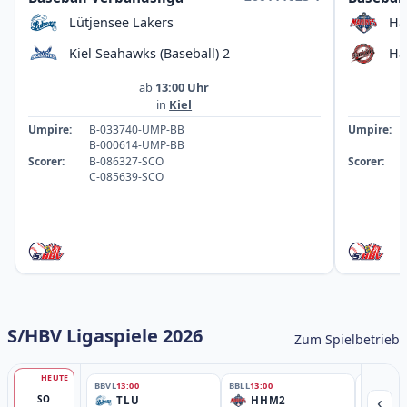
Lütjensee Lakers
Ha
Kiel Seahawks (Baseball) 2
Ha
ab
13:00 Uhr
in
Kiel
Umpire:
B-033740-UMP-BB
Umpire:
B-000614-UMP-BB
Scorer:
B-086327-SCO
Scorer:
C-085639-SCO
S/HBV Ligaspiele 2026
Zum Spielbetrieb
HEUTE
BBVL
13:00
BBLL
13:00
BBLL
15:30
‹
SO
TLU
HHM2
HH