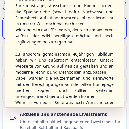
Übersicht der Verbandsbereiche – wählen Sie einen Einstieg für
Funktionsträger, Ausschüsse und Kommissionen,
weiterführende Informationen.
die Spielbetriebe (soweit dafür Nachweise und
Scoresheets aufzufinden waren) - all das könnt ihr
in unserer Wiki noch mal nachlesen.
S/HBV-Shop
Wir sind dankbar für Jede/n, der sich
am weiteren
Der Onlineshop des S/HBV
Aufbau der Wiki beteiligen
möchte und noch
Ergänzungen beizutragen hat.
Unser Sport
Zu unserem gemeinsamen 40jährigen Jubiläum
Grundlagen und Hintergründe zu Baseball, Softball
haben wir uns außerdem entschlossen, unsere
und Baseball5.
Webseite von Grund auf neu zu gestalten und an
moderne Technik und Methodiken anzupassen.
Dabei wurden die Nutzernamen und Kennworte
Berichte und Neuigkeiten
mit den Berechtigungen von der alten Homepage
Aktuelle Meldungen, Berichte und Nachrichten aus
hierher kopiert und sollten weiterhin
dem S/HBV, Deutschland und der Welt.
uneingeschränkt genutzt werden können.
Wenn es von eurer Seite aus noch Wünsche oder
Anregungen geben sollte, könnt ihr uns diese
Aktuelle und anstehende Livestreams
gerne an die Verbandsadresse
info@shbvnet.de
schicken.
Übersicht aller aktuell angebotenen Livestreams für
Baseball, Softball und Baseball5.