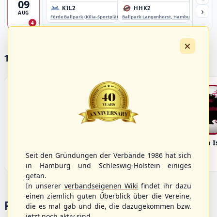
09
›
KIL2
HHK2
HH
AUG
Förde Ballpark (Kilia-Sportplätze), Kiel
Ballpark Langenhorst, Hamburg
Ballpark 
4
×
17 Vereine im S/HBV
Bargenstedt
Elmshorn Alligators
Fehmarn I
Beavers
Seit den Gründungen der Verbände 1986 hat sich
in Hamburg und Schleswig-Holstein einiges
getan.
In unserer
verbandseigenen Wiki
findet ihr dazu
einen ziemlich guten Überblick über die Vereine,
Portalbereiche
die es mal gab und die, die dazugekommen bzw.
jetzt noch aktiv sind.