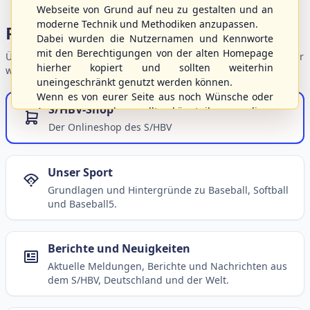
Webseite von Grund auf neu zu gestalten und an
moderne Technik und Methodiken anzupassen.
Portalbereiche
Dabei wurden die Nutzernamen und Kennworte
mit den Berechtigungen von der alten Homepage
Übersicht der Verbandsbereiche – wählen Sie einen Einstieg für
hierher kopiert und sollten weiterhin
weiterführende Informationen.
uneingeschränkt genutzt werden können.
Wenn es von eurer Seite aus noch Wünsche oder
S/HBV-Shop
Anregungen geben sollte, könnt ihr uns diese
gerne an die Verbandsadresse
info@shbvnet.de
Der Onlineshop des S/HBV
schicken.
Unser Sport
Grundlagen und Hintergründe zu Baseball, Softball
und Baseball5.
Berichte und Neuigkeiten
Aktuelle Meldungen, Berichte und Nachrichten aus
dem S/HBV, Deutschland und der Welt.