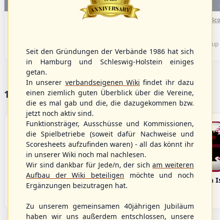
WBSC Europe
WBSC Europe
(F)
16:00 Uhr
(€)
15:40 Uhr
(€)
Box-Score
Box-Sco
Sweden vs. Germany
Spain vs. Israel
U-23 Baseball European
U-23 Baseball European
Championship B Pool 2026 - Group
Championship B Pool 2026 - Group
Seit den Gründungen der Verbände 1986 hat sich
Germany
Spain
in Hamburg und Schleswig-Holstein einiges
getan.
In unserer
verbandseigenen Wiki
findet ihr dazu
17 Vereine im S/HBV
einen ziemlich guten Überblick über die Vereine,
die es mal gab und die, die dazugekommen bzw.
jetzt noch aktiv sind.
Funktionsträger, Ausschüsse und Kommissionen,
die Spielbetriebe (soweit dafür Nachweise und
Scoresheets aufzufinden waren) - all das könnt ihr
in unserer Wiki noch mal nachlesen.
Wir sind dankbar für Jede/n, der sich
am weiteren
Aufbau der Wiki beteiligen
möchte und noch
Bargenstedt
Elmshorn Alligators
Fehmarn I
Ergänzungen beizutragen hat.
Beavers
Zu unserem gemeinsamen 40jährigen Jubiläum
haben wir uns außerdem entschlossen, unsere