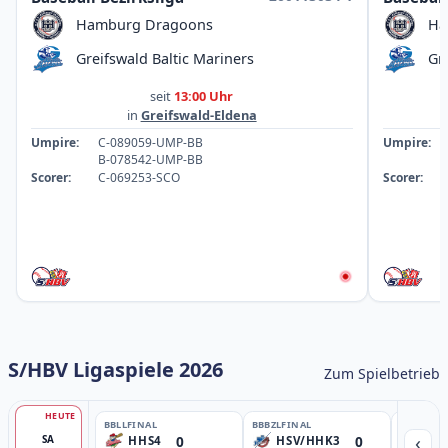
Hamburg Dragoons
Ha
Greifswald Baltic Mariners
Gr
seit
13:00 Uhr
in
Greifswald-Eldena
Umpire:
C-089059-UMP-BB
Umpire:
B-078542-UMP-BB
Scorer:
C-069253-SCO
Scorer:
S/HBV Ligaspiele 2026
Zum Spielbetrieb
HEUTE
BBLL
FINAL
BBBZL
FINAL
BBBZL
13:
‹
0
0
SA
HHS4
HSV/HHK3
HD