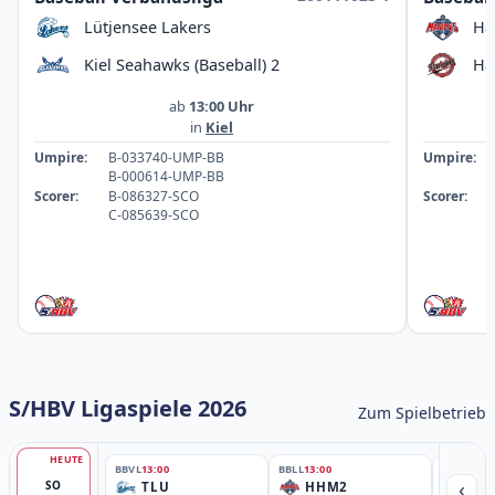
Lütjensee Lakers
Ha
Kiel Seahawks (Baseball) 2
Ha
ab
13:00 Uhr
in
Kiel
Umpire:
B-033740-UMP-BB
Umpire:
B-000614-UMP-BB
Scorer:
B-086327-SCO
Scorer:
C-085639-SCO
S/HBV Ligaspiele 2026
Zum Spielbetrieb
HEUTE
BBVL
13:00
BBLL
13:00
BBLL
15:30
‹
SO
TLU
HHM2
HH