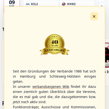
09
›
KIL2
HHK2
HH
AUG
Förde Ballpark (Kilia-Sportplätze), Kiel
Ballpark Langenhorst, Hamburg
Ballpark 
4
×
17 Vereine im S/HBV
Seit den Gründungen der Verbände 1986 hat sich
Bargenstedt
Elmshorn Alligators
Fehmarn I
Beavers
in Hamburg und Schleswig-Holstein einiges
getan.
In unserer
verbandseigenen Wiki
findet ihr dazu
einen ziemlich guten Überblick über die Vereine,
die es mal gab und die, die dazugekommen bzw.
Portalbereiche
jetzt noch aktiv sind.
Funktionsträger, Ausschüsse und Kommissionen,