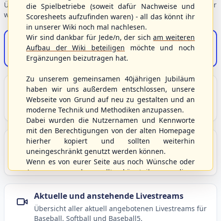
Übersicht der Verbandsbereiche – wählen Sie einen Einstieg für
die Spielbetriebe (soweit dafür Nachweise und
weiterführende Informationen.
Scoresheets aufzufinden waren) - all das könnt ihr
in unserer Wiki noch mal nachlesen.
Wir sind dankbar für Jede/n, der sich
am weiteren
S/HBV-Shop
Aufbau der Wiki beteiligen
möchte und noch
Der Onlineshop des S/HBV
Ergänzungen beizutragen hat.
Zu unserem gemeinsamen 40jährigen Jubiläum
Unser Sport
haben wir uns außerdem entschlossen, unsere
Webseite von Grund auf neu zu gestalten und an
Grundlagen und Hintergründe zu Baseball, Softball
moderne Technik und Methodiken anzupassen.
und Baseball5.
Dabei wurden die Nutzernamen und Kennworte
mit den Berechtigungen von der alten Homepage
hierher kopiert und sollten weiterhin
Berichte und Neuigkeiten
uneingeschränkt genutzt werden können.
Aktuelle Meldungen, Berichte und Nachrichten aus
Wenn es von eurer Seite aus noch Wünsche oder
dem S/HBV, Deutschland und der Welt.
Anregungen geben sollte, könnt ihr uns diese
gerne an die Verbandsadresse
info@shbvnet.de
schicken.
Aktuelle und anstehende Livestreams
Übersicht aller aktuell angebotenen Livestreams für
Baseball, Softball und Baseball5.